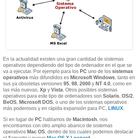
En la actualidad existen una gran cantidad de sistemas
operativos dependiendo del tipo de ordenador en el que se
va a ejecutar. Por ejemplo para los
PC
uno de los
sistemas
operativos
más difundidos es
Microsoft Windows
, tanto en
sus ya obsoletas versiones
95
,
98
,
2000
y
NT 4.0
, como en
las más nuevas,
Xp
y
Vista
. Otros posibles sistemas
operativos para este tipo de ordenadores son
Solaris
,
OS/2
,
BeOS
,
Microsoft DOS
, o uno de los sistemas operativos
más poderosos y en rápida expansión para PC,
LINUX
.
Si en lugar de
PC
hablamos de
Macintosh
, nos
encontramos con otro amplio abanico de sistemas
operativos
Mac OS
, dentro de los cuales podemos destacar
el flamante y nuevo
Mac OS X
Leopard
.