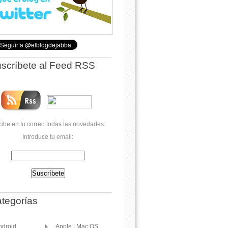
scríbete al Feed RSS
ibe en tu correo todas las novedades.
Introduce tu email:
tegorías
ndroid
Apple | Mac OS