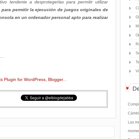
tivo tendente a desprotegerlas para permitir utilizar
C
 para permitir la ejecución de juegos originales de
consola en un ordenador personal apto para realizar
G
M
O
R
S
..
T
V
De
Compil
Cámbi
Las me
moment