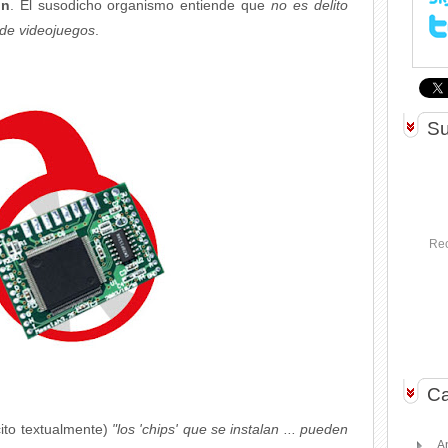
on
. El susodicho organismo entiende que
no es delito
 de videojuegos
.
Su
Rec
Ca
cito textualmente)
"los 'chips' que se instalan ... pueden
A