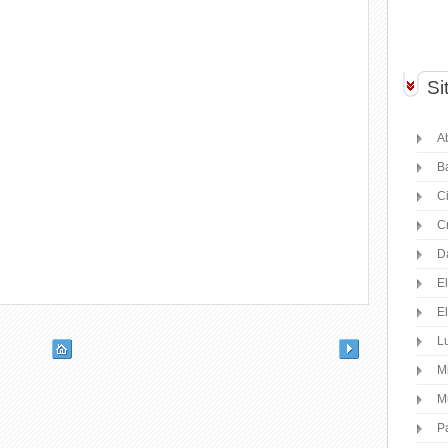
Si
Ab
B
C
C
D
E
E
Lu
M
M
P