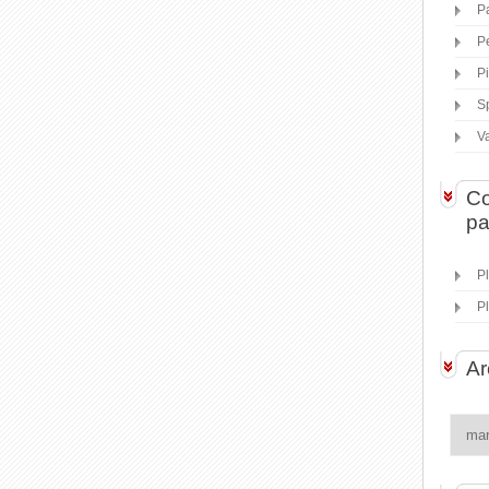
P
P
P
S
V
Co
pa
P
P
Ar