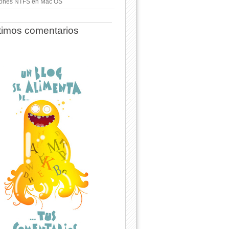
ciones NTFS en Mac OS
timos comentarios