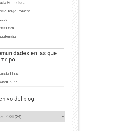
aula Ginecóloga
edro Jorge Romero
izcos
pamLoco
agabundia
munidades en las que
rticipo
laneta Linux
lanetUbuntu
chivo del blog