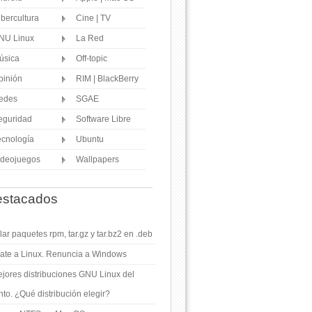
ibercultura
Cine | TV
NU Linux
La Red
úsica
Off-topic
pinión
RIM | BlackBerry
edes
SGAE
eguridad
Software Libre
ecnología
Ubuntu
ideojuegos
Wallpapers
stacados
ar paquetes rpm, tar.gz y tar.bz2 en .deb
ate a Linux. Renuncia a Windows
jores distribuciones GNU Linux del
o. ¿Qué distribución elegir?