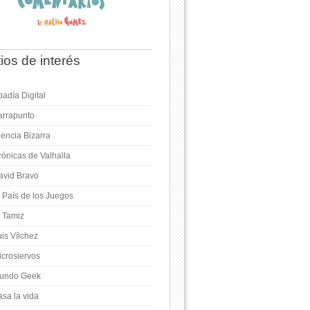
tios de interés
adía Digital
arrapunto
iencia Bizarra
rónicas de Valhalla
avid Bravo
l País de los Juegos
l Tamiz
is Vílchez
icrosiervos
undo Geek
asa la vida