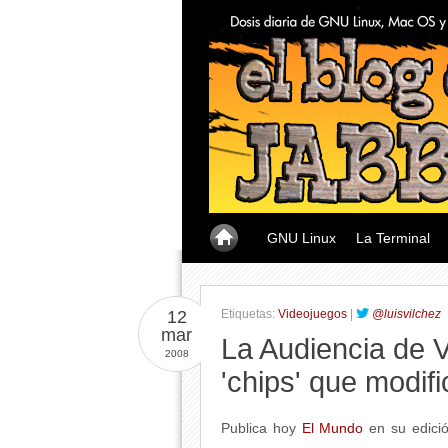
GNU Linux
La Terminal
12
Etiquetas:
Videojuegos
|
@luisvilchez
mar
La Audiencia de V
2008
'chips' que modifi
Publica hoy
El Mundo
en su edició