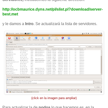
http://ocbmaurice.dyns.net/pl/slist.pl?download/server-
best.met
y le damos a
Intro
. Se actualizará la lista de servidores.
(click en la imagen para ampliar)
Para actualizar la de
nodos
lo que hacemos es, en la