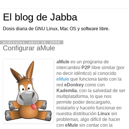
El blog de Jabba
Dosis diaria de GNU Linux, Mac OS y software libre.
miércoles, abril 16, 2008
Configurar aMule
aMule
es un programa de
intercambio
P2P
libre similar (por
no decir idéntico) al conocido
eMule
que funciona tanto con la
red
eDonkey
como con
Kademlia
, con la salvedad de ser
multiplataforma, lo que nos
permite poder descargarlo,
instalarlo y hacerlo funcionar en
nuestra distribución
Linux
sin
problemas, algo difícil de hacer
con
eMule
sin contar con la