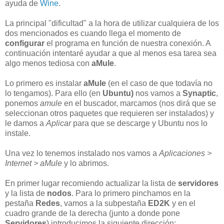
ayuda de
Wine
.
La principal "dificultad" a la hora de utilizar cualquiera de los
dos mencionados es cuando llega el momento de
configurar
el programa en función de nuestra conexión. A
continuación intentaré ayudar a que al menos esa tarea sea
algo menos tediosa con
aMule
.
Lo primero es instalar
aMule
(en el caso de que todavía no
lo tengamos). Para ello (en
Ubuntu)
nos vamos a
Synaptic
,
ponemos
amule
en el buscador, marcamos (nos dirá que se
seleccionan otros paquetes que requieren ser instalados) y
le damos a
Aplicar
para que se descarge y Ubuntu nos lo
instale.
Una vez lo tenemos instalado nos vamos a
Aplicaciones >
Internet > aMule
y lo abrimos.
En primer lugar recomiendo actualizar la lista de
servidores
y la lista de
nodos
. Para lo primero pinchamos en la
pestaña
Redes
, vamos a la subpestaña
ED2K
y en el
cuadro grande de la derecha (junto a donde pone
Servidores
) introducimos la siguiente dirección: