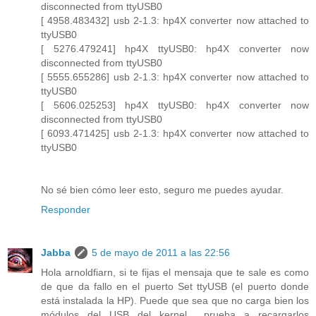
disconnected from ttyUSB0
[ 4958.483432] usb 2-1.3: hp4X converter now attached to
ttyUSB0
[ 5276.479241] hp4X ttyUSB0: hp4X converter now
disconnected from ttyUSB0
[ 5555.655286] usb 2-1.3: hp4X converter now attached to
ttyUSB0
[ 5606.025253] hp4X ttyUSB0: hp4X converter now
disconnected from ttyUSB0
[ 6093.471425] usb 2-1.3: hp4X converter now attached to
ttyUSB0
No sé bien cómo leer esto, seguro me puedes ayudar.
Responder
Jabba
5 de mayo de 2011 a las 22:56
Hola arnoldfiarn, si te fijas el mensaja que te sale es como
de que da fallo en el puerto Set ttyUSB (el puerto donde
está instalada la HP). Puede que sea que no carga bien los
módulos del USB del kernel... prueba a recargarlos