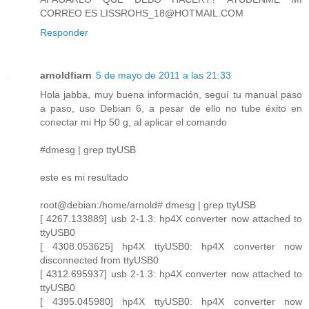
CORREO ES LISSROHS_18@HOTMAIL.COM
Responder
arnoldfiarn
5 de mayo de 2011 a las 21:33
Hola jabba, muy buena información, seguí tu manual paso
a paso, uso Debian 6, a pesar de ello no tube éxito en
conectar mi Hp 50 g, al aplicar el comando
#dmesg | grep ttyUSB
este es mi resultado
root@debian:/home/arnold# dmesg | grep ttyUSB
[ 4267.133889] usb 2-1.3: hp4X converter now attached to
ttyUSB0
[ 4308.053625] hp4X ttyUSB0: hp4X converter now
disconnected from ttyUSB0
[ 4312.695937] usb 2-1.3: hp4X converter now attached to
ttyUSB0
[ 4395.045980] hp4X ttyUSB0: hp4X converter now