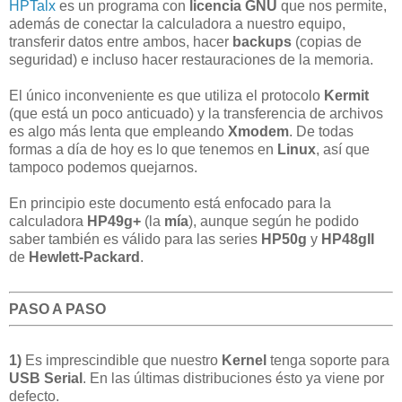
HPTalx
es un programa con
licencia GNU
que nos permite,
además de conectar la calculadora a nuestro equipo,
transferir datos entre ambos, hacer
backups
(copias de
seguridad) e incluso hacer restauraciones de la memoria.
El único inconveniente es que utiliza el protocolo
Kermit
(que está un poco anticuado) y la transferencia de archivos
es algo más lenta que empleando
Xmodem
. De todas
formas a día de hoy es lo que tenemos en
Linux
, así que
tampoco podemos quejarnos.
En principio este documento está enfocado para la
calculadora
HP49g+
(la
mía
), aunque según he podido
saber también es válido para las series
HP50g
y
HP48gII
de
Hewlett-Packard
.
PASO A PASO
1)
Es imprescindible que nuestro
Kernel
tenga soporte para
USB Serial
. En las últimas distribuciones ésto ya viene por
defecto.