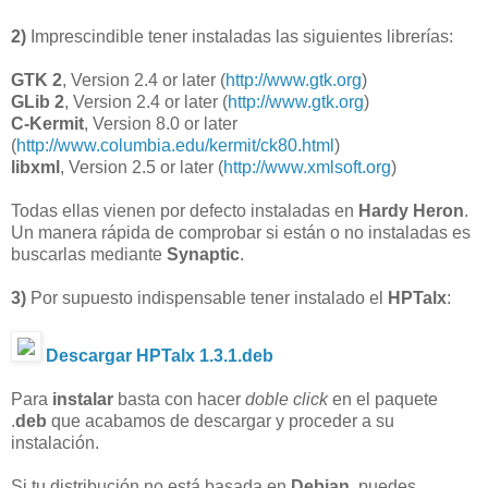
2)
Imprescindible tener instaladas las siguientes librerías:
GTK 2
, Version 2.4 or later (
http://www.gtk.org
)
GLib 2
, Version 2.4 or later (
http://www.gtk.org
)
C-Kermit
, Version 8.0 or later
(
http://www.columbia.edu/kermit/ck80.html
)
libxml
, Version 2.5 or later (
http://www.xmlsoft.org
)
Todas ellas vienen por defecto instaladas en
Hardy Heron
.
Un manera rápida de comprobar si están o no instaladas es
buscarlas mediante
Synaptic
.
3)
Por supuesto indispensable tener instalado el
HPTalx
:
Descargar HPTalx 1.3.1.deb
Para
instalar
basta con hacer
doble click
en el paquete
.
deb
que acabamos de descargar y proceder a su
instalación.
Si tu distribución no está basada en
Debian
, puedes