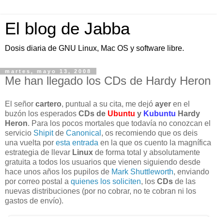
El blog de Jabba
Dosis diaria de GNU Linux, Mac OS y software libre.
martes, mayo 13, 2008
Me han llegado los CDs de Hardy Heron
El señor
cartero
, puntual a su cita, me dejó
ayer
en el
buzón los esperados
CDs de
Ubuntu
y
Kubuntu
Hardy
Heron
. Para los pocos mortales que todavía no conozcan el
servicio
Shipit
de
Canonical
, os recomiendo que os deis
una vuelta por
esta entrada
en la que os cuento la magnífica
estrategia de llevar
Linux
de forma total y absolutamente
gratuita a todos los usuarios que vienen siguiendo desde
hace unos años los pupilos de
Mark Shuttleworth
, enviando
por correo postal a
quienes los soliciten
, los
CDs
de las
nuevas distribuciones (por no cobrar, no te cobran ni los
gastos de envío).