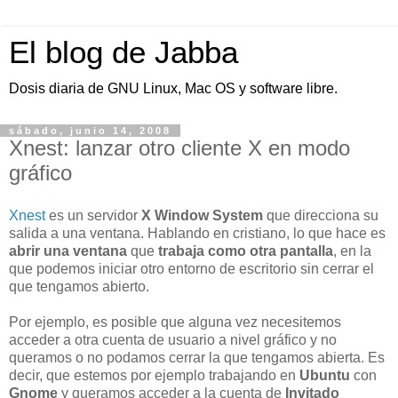
El blog de Jabba
Dosis diaria de GNU Linux, Mac OS y software libre.
sábado, junio 14, 2008
Xnest: lanzar otro cliente X en modo
gráfico
Xnest
es un servidor
X Window System
que direcciona su
salida a una ventana. Hablando en cristiano, lo que hace es
abrir una ventana
que
trabaja como otra pantalla
, en la
que podemos iniciar otro entorno de escritorio sin cerrar el
que tengamos abierto.
Por ejemplo, es posible que alguna vez necesitemos
acceder a otra cuenta de usuario a nivel gráfico y no
queramos o no podamos cerrar la que tenga
mos abierta. Es
decir, que estemos por ejemplo trabajando en
Ubuntu
con
Gnome
y queramos acceder a la cuenta de
Invitado