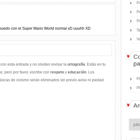
P
P
P
 puedo con el Super Mario World normal xD uuuhh XD
S
V
Co
pa
con esta entrada y no olvides revisar la
ortografía
. Estás en tu
, pero por favor, escribe con
respeto
y
educación
. Los
P
icas de civismo serán eliminados sin previo aviso ni piedad.
P
Ar