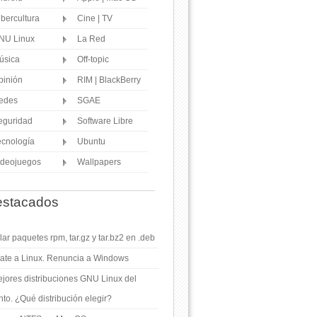
ibercultura
Cine | TV
NU Linux
La Red
úsica
Off-topic
pinión
RIM | BlackBerry
edes
SGAE
eguridad
Software Libre
ecnología
Ubuntu
ideojuegos
Wallpapers
stacados
ar paquetes rpm, tar.gz y tar.bz2 en .deb
ate a Linux. Renuncia a Windows
jores distribuciones GNU Linux del
o. ¿Qué distribución elegir?