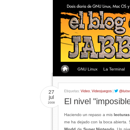
GNU Linux
La Terminal
27
Etiquetas:
Video
,
Videojuegos
|
@luisv
jul
El nivel "imposib
2008
Haciendo un repaso a mis
lecturas
me ha dejado con la boca abierta. 
World
de
Super Nintendo
. Un niv