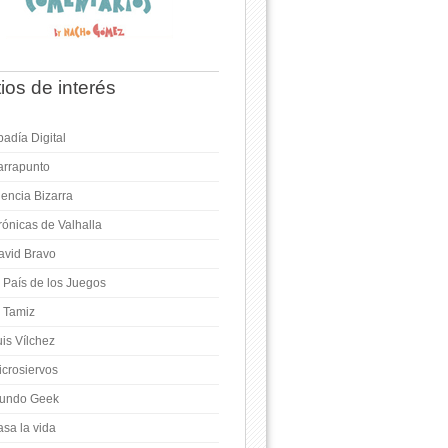
tios de interés
adía Digital
arrapunto
iencia Bizarra
rónicas de Valhalla
avid Bravo
l País de los Juegos
l Tamiz
is Vílchez
icrosiervos
undo Geek
asa la vida