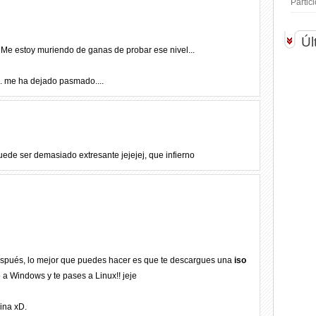
Parti
Úl
. Me estoy muriendo de ganas de probar ese nivel...
... me ha dejado pasmado....
ede ser demasiado extresante jejejej, que infierno
después, lo mejor que puedes hacer es que te descargues una
iso
o a Windows y te pases a Linux!! jeje
ina xD.