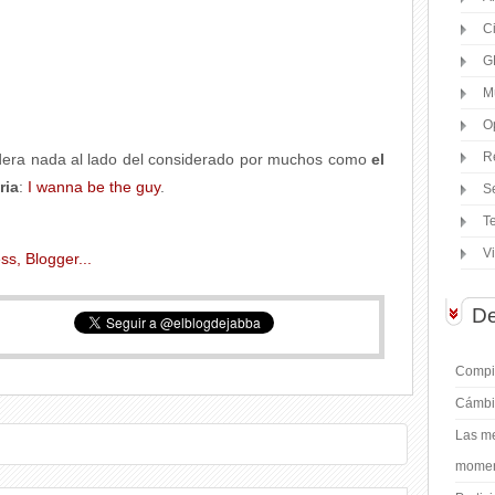
C
G
M
O
R
idera nada al lado del considerado por muchos como
el
ria
:
I wanna be the guy
.
S
T
V
De
Compil
Cámbi
Las me
moment