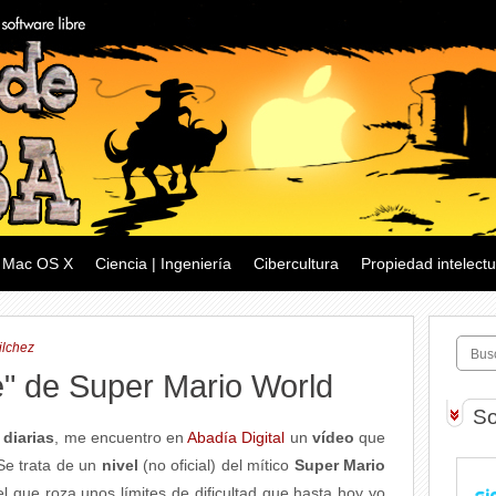
Mac OS X
Ciencia | Ingeniería
Cibercultura
Propiedad intelectu
ilchez
le" de Super Mario World
So
 diarias
, me encuentro en
Abadía Digital
un
vídeo
que
Se trata de un
nivel
(no oficial) del mítico
Super Mario
el que roza unos límites de dificultad que hasta hoy yo