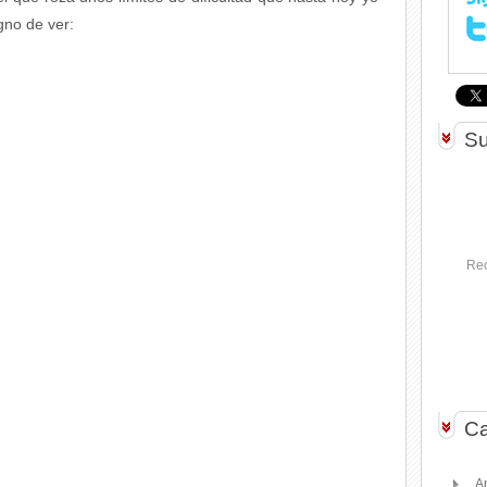
gno de ver:
Su
Rec
Ca
A