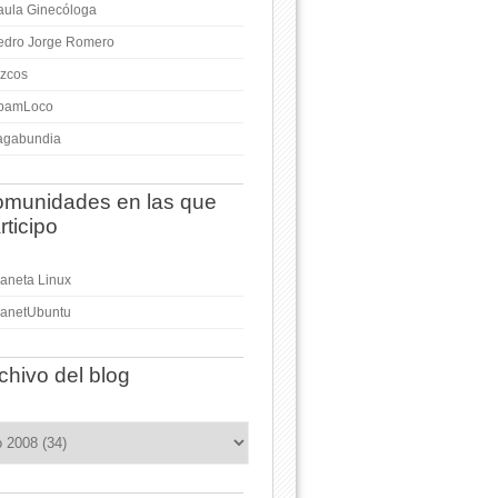
aula Ginecóloga
edro Jorge Romero
izcos
pamLoco
agabundia
munidades en las que
rticipo
laneta Linux
lanetUbuntu
chivo del blog