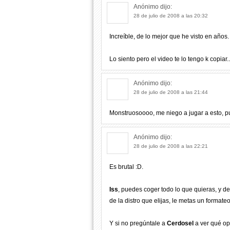
Anónimo
dijo:
28 de julio de 2008 a las 20:32
Increíble, de lo mejor que he visto en años
Lo siento pero el video te lo tengo k copiar
Anónimo
dijo:
28 de julio de 2008 a las 21:44
Monstruosoooo, me niego a jugar a esto, pu
Anónimo
dijo:
28 de julio de 2008 a las 22:21
Es brutal :D.
Iss
, puedes coger todo lo que quieras, y 
de la distro que elijas, le metas un formate
Y si no pregúntale a
Cerdosel
a ver qué op