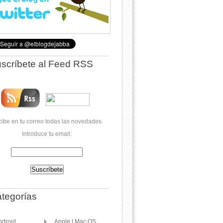
scríbete al Feed RSS
ibe en tu correo todas las novedades.
Introduce tu email:
tegorías
ndroid
Apple | Mac OS