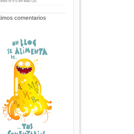
ciones NTFS en Mac OS
timos comentarios