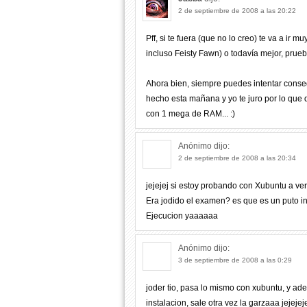
2 de septiembre de 2008 a las 20:22
Pff, si te fuera (que no lo creo) te va a ir 
incluso Feisty Fawn) o todavía mejor, prueb
Ahora bien, siempre puedes intentar cons
hecho esta mañana y yo te juro por lo que
con 1 mega de RAM... :)
Anónimo
dijo:
2 de septiembre de 2008 a las 20:34
jejejej si estoy probando con Xubuntu a ver 
Era jodido el examen? es que es un puto in
Ejecucion yaaaaaa
Anónimo
dijo:
3 de septiembre de 2008 a las 0:29
joder tio, pasa lo mismo con xubuntu, y ad
instalacion, sale otra vez la garzaaa jejej