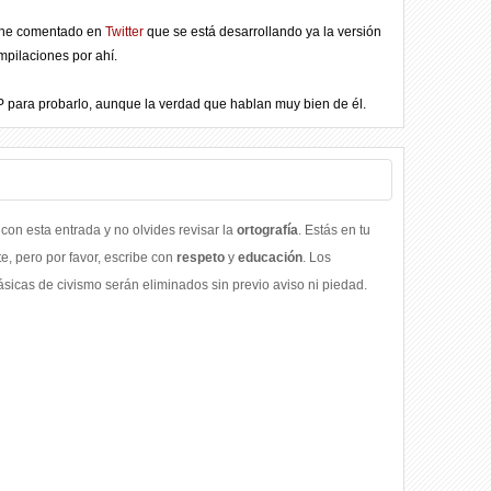
 he comentado en
Twitter
que se está desarrollando ya la versión
mpilaciones por ahí.
P para probarlo, aunque la verdad que hablan muy bien de él.
con esta entrada y no olvides revisar la
ortografía
. Estás en tu
, pero por favor, escribe con
respeto
y
educación
. Los
icas de civismo serán eliminados sin previo aviso ni piedad.