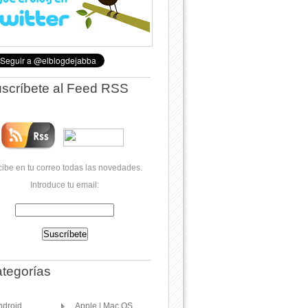
scríbete al Feed RSS
ibe en tu correo todas las novedades.
Introduce tu email:
tegorías
ndroid
Apple | Mac OS