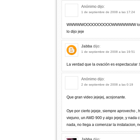
Anónimo
dijo:
1 de septiembre de 2008 a las 17:24
WWWWWOOOOOOOOOOWWWWWWW lo admitiero
lo dijo jeje
Jabba
dijo:
1 de septiembre de 2008 a las 19:51
La verdad que la ovación es espectacular 
Anónimo
dijo:
2 de septiembre de 2008 a las 0:19
Que gran video jejejej, acojonante.
Oye por cierto jejeje, siempre aprovecho ,
viejuno, un AMD 900 y algo jejeje, y nada c
nada, no llega a comenzar la instalacion,
Jabba
dijo: