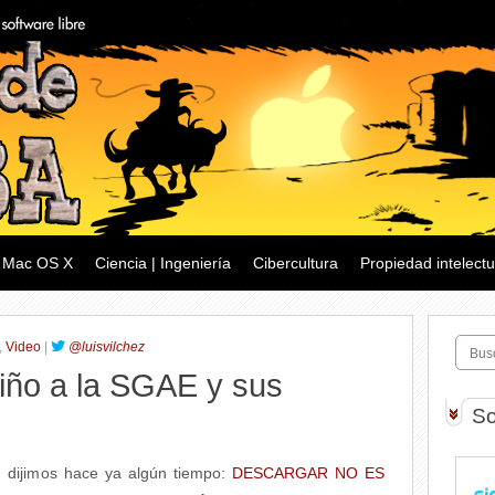
Mac OS X
Ciencia | Ingeniería
Cibercultura
Propiedad intelectu
,
Video
|
@luisvilchez
iño a la SGAE y sus
So
 dijimos hace ya algún tiempo:
DESCARGAR NO ES