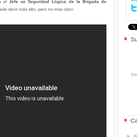
ra el
Jefe se Seguridad Lógica de la Brigada de
ede decir más alto, pero no más claro:
Su
Rec
Ca
A