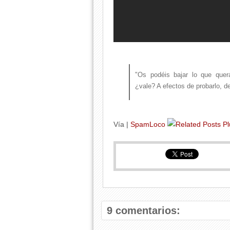
"Os podéis bajar lo que querá
¿vale? A efectos de probarlo, d
Vía |
SpamLoco
9 comentarios: