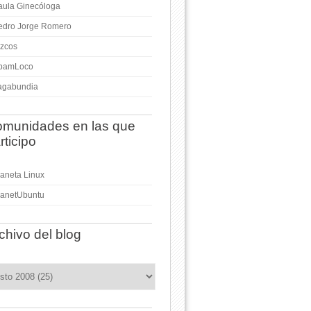
aula Ginecóloga
edro Jorge Romero
izcos
pamLoco
agabundia
munidades en las que
rticipo
laneta Linux
lanetUbuntu
chivo del blog