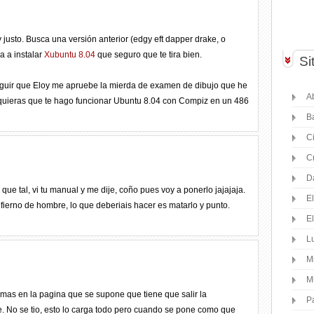
muy justo. Busca una versión anterior (edgy eft dapper drake, o
a a instalar
Xubuntu 8.04
que seguro que te tira bien.
Si
eguir que Eloy me apruebe la mierda de examen de dibujo que he
Ab
 quieras que te hago funcionar Ubuntu 8.04 con Compiz en un 486
B
C
C
D
que tal, vi tu manual y me dije, coño pues voy a ponerlo jajajaja.
E
fierno de hombre, lo que deberiais hacer es matarlo y punto.
E
Lu
M
M
emas en la pagina que se supone que tiene que salir la
P
eje. No se tio, esto lo carga todo pero cuando se pone como que