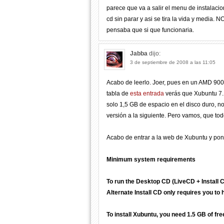
parece que va a salir el menu de instalaci
cd sin parar y asi se tira la vida y media
pensaba que si que funcionaria.
Jabba
dijo:
3 de septiembre de 2008 a las 11:05
Acabo de leerlo. Joer, pues en un AMD 900
tabla de
esta entrada
verás que Xubuntu 7.
solo 1,5 GB de espacio en el disco duro, 
versión a la siguiente. Pero vamos, que to
Acabo de entrar a la web de Xubuntu y pone
Minimum system requirements
To run the Desktop CD (LiveCD + Install 
Alternate Install CD only requires you t
To install Xubuntu, you need 1.5 GB of fr