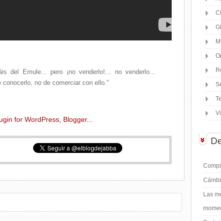
C
G
M
O
R
is del Emule... pero ¡no venderlo!... no venderlo...
e conocerlo, no de comerciar con ello."
S
T
V
De
Compil
Cámbi
Las me
moment