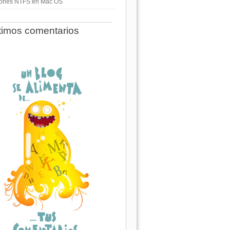
ciones NTFS en Mac OS
timos comentarios