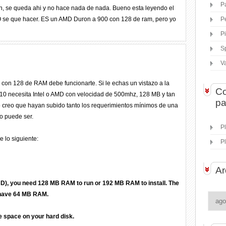
P
on, se queda ahi y no hace nada de nada. Bueno esta leyendo el
. NO se que hacer. ES un AMD Duron a 900 con 128 de ram, pero yo
P
P
S
V
 con 128 de RAM debe funcionarte. Si le echas un vistazo a la
Co
10 necesita Intel o AMD con velocidad de 500mhz, 128 MB y tan
pa
no creo que hayan subido tanto los requerimientos mínimos de una
do puede ser.
P
 lo siguiente:
P
Ar
CD), you need 128 MB RAM to run or 192 MB RAM to install. The
o have 64 MB RAM.
ee space on your hard disk.