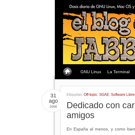
GNU Linux
La Terminal
31
Etiquetas:
Off-topic
,
SGAE
,
Software Libre
ago
Dedicado con car
2008
amigos
En España al menos, y como bien