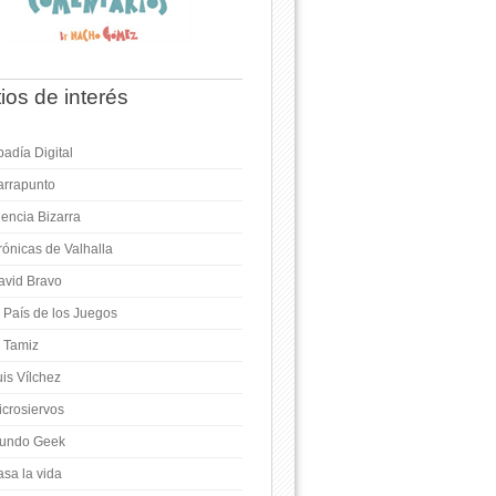
tios de interés
adía Digital
arrapunto
iencia Bizarra
rónicas de Valhalla
avid Bravo
l País de los Juegos
l Tamiz
is Vílchez
icrosiervos
undo Geek
asa la vida