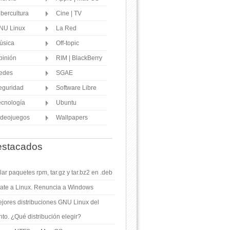
ibercultura
Cine | TV
NU Linux
La Red
úsica
Off-topic
pinión
RIM | BlackBerry
edes
SGAE
eguridad
Software Libre
ecnología
Ubuntu
ideojuegos
Wallpapers
stacados
ar paquetes rpm, tar.gz y tar.bz2 en .deb
ate a Linux. Renuncia a Windows
jores distribuciones GNU Linux del
o. ¿Qué distribución elegir?