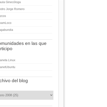
aula Ginecóloga
edro Jorge Romero
izcos
pamLoco
agabundia
munidades en las que
rticipo
laneta Linux
lanetUbuntu
chivo del blog