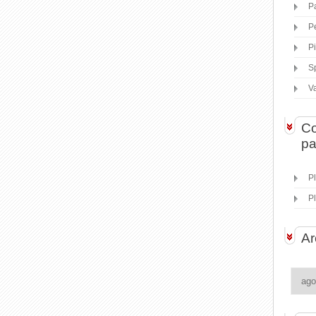
P
P
P
S
V
Co
pa
P
P
Ar