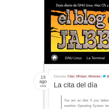
GNU Linux
La Terminal
13
Etiquetas:
Citas
,
Off-topic
,
Windows
|
@
ago
La cita del día
2008
You are an idiot if you belie
rewritten Operating System be