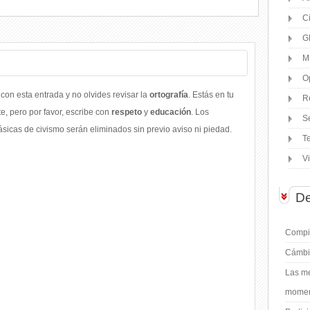
C
G
M
O
con esta entrada y no olvides revisar la
ortografía
. Estás en tu
R
, pero por favor, escribe con
respeto
y
educación
. Los
S
icas de civismo serán eliminados sin previo aviso ni piedad.
T
V
De
Compil
Cámbi
Las me
moment