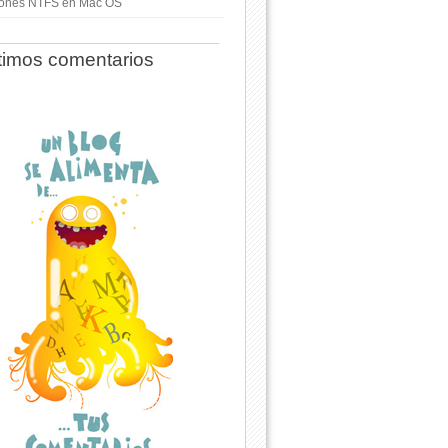
ciones NTFS en Mac OS
timos comentarios