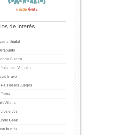
tios de interés
adía Digital
arrapunto
iencia Bizarra
rónicas de Valhalla
avid Bravo
l País de los Juegos
l Tamiz
is Vílchez
icrosiervos
undo Geek
asa la vida