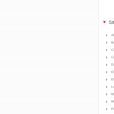
Si
Ab
B
C
C
D
E
E
Lu
M
M
P