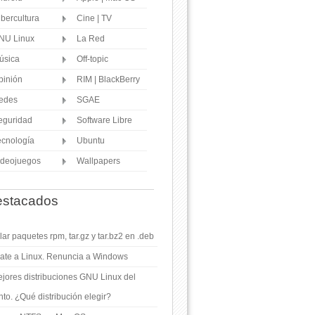
ibercultura
Cine | TV
NU Linux
La Red
úsica
Off-topic
pinión
RIM | BlackBerry
edes
SGAE
eguridad
Software Libre
ecnología
Ubuntu
ideojuegos
Wallpapers
stacados
ar paquetes rpm, tar.gz y tar.bz2 en .deb
ate a Linux. Renuncia a Windows
jores distribuciones GNU Linux del
o. ¿Qué distribución elegir?