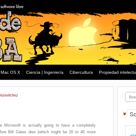
Mac OS X
Ciencia | Ingeniería
Cibercultura
Propiedad intelectu
luisvilchez
So
ve Microsoft is actually going to have a completely
fore Bill Gates dies (which might be 20 to 40 more