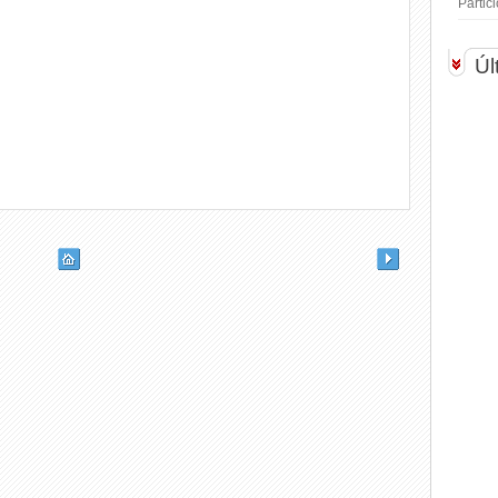
Parti
Úl