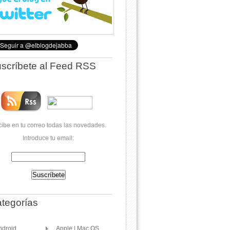
scríbete al Feed RSS
ibe en tu correo todas las novedades.
Introduce tu email:
tegorías
ndroid
Apple | Mac OS