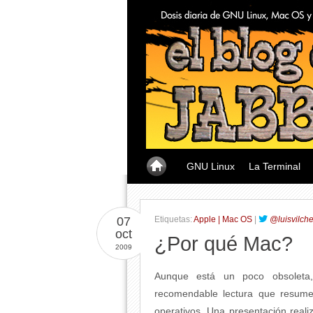
GNU Linux
La Terminal
07
Etiquetas:
Apple | Mac OS
|
@luisvilch
oct
¿Por qué Mac?
2009
Aunque está un poco obsoleta
recomendable lectura que resume
operativos. Una presentación real