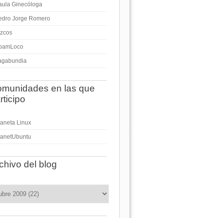
aula Ginecóloga
edro Jorge Romero
izcos
pamLoco
agabundia
munidades en las que
rticipo
laneta Linux
lanetUbuntu
chivo del blog