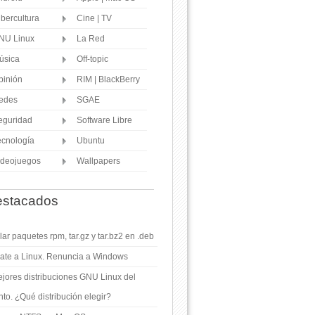
ibercultura
Cine | TV
NU Linux
La Red
úsica
Off-topic
pinión
RIM | BlackBerry
edes
SGAE
eguridad
Software Libre
ecnología
Ubuntu
ideojuegos
Wallpapers
stacados
ar paquetes rpm, tar.gz y tar.bz2 en .deb
ate a Linux. Renuncia a Windows
jores distribuciones GNU Linux del
o. ¿Qué distribución elegir?