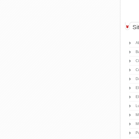
Si
Ab
B
C
C
D
E
E
Lu
M
M
P