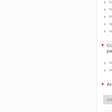
P
P
P
S
V
Co
pa
P
P
Ar