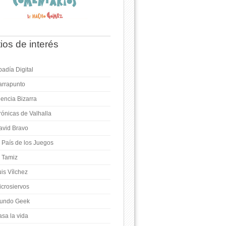
tios de interés
adía Digital
arrapunto
iencia Bizarra
rónicas de Valhalla
avid Bravo
l País de los Juegos
l Tamiz
is Vílchez
icrosiervos
undo Geek
asa la vida