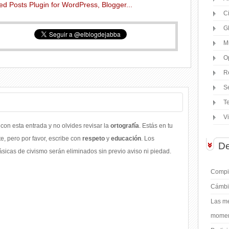
C
G
M
O
R
S
T
V
con esta entrada y no olvides revisar la
ortografía
. Estás en tu
, pero por favor, escribe con
respeto
y
educación
. Los
De
icas de civismo serán eliminados sin previo aviso ni piedad.
Compil
Cámbi
Las me
moment