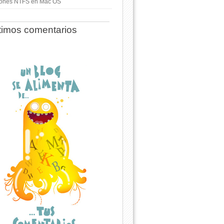
ciones NTFS en Mac OS
timos comentarios