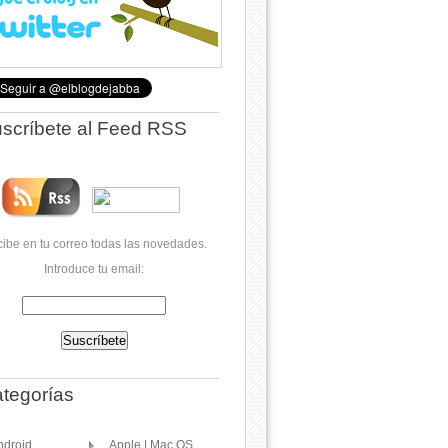
scríbete al Feed RSS
ibe en tu correo todas las novedades.
Introduce tu email:
tegorías
ndroid
Apple | Mac OS