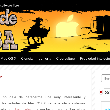
Mac OS X
Ciencia | Ingeniería
Cibercultura
Propiedad intelectu
ez
So
, no deja de parecerme una muy interesante y
 las virtudes de
Mac OS X
frente a otros sistemas
izada por
Juan Tatay
que me he tomado la libertad de