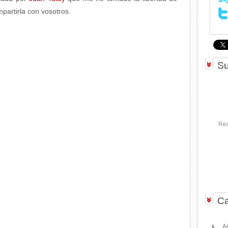
partirla con vosotros.
Su
Rec
Ca
A