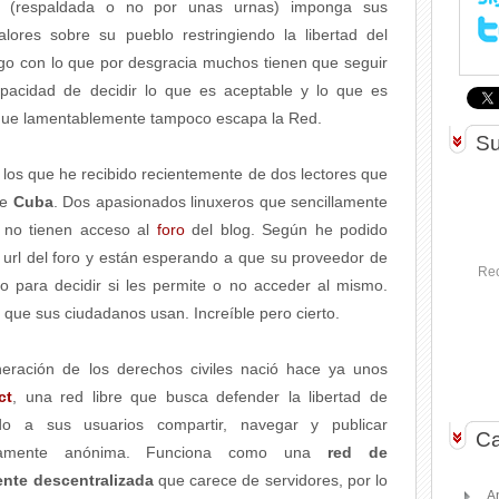
a (respaldada o no por unas urnas) imponga sus
alores sobre su pueblo restringiendo la libertad del
lgo con lo que por desgracia muchos tienen que seguir
apacidad de decidir lo que es aceptable y lo que es
o que lamentablemente tampoco escapa la Red.
Su
 los que he recibido recientemente de dos lectores que
de
Cuba
. Dos apasionados linuxeros que sencillamente
no tienen acceso al
foro
del blog. Según he podido
a url del foro y están esperando a que su proveedor de
Rec
tio para decidir si les permite o no acceder al mismo.
 que sus ciudadanos usan. Increíble pero cierto.
neración de los derechos civiles nació hace ya unos
ct
, una red libre que busca defender la libertad de
ndo a sus usuarios compartir, navegar y publicar
Ca
etamente anónima. Funciona como una
red de
nte descentralizada
que carece de servidores, por lo
A