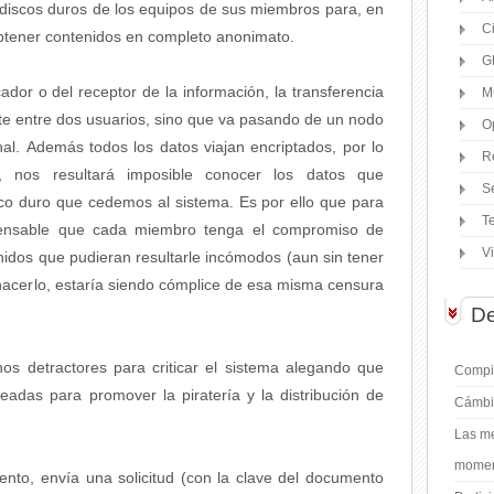
s discos duros de los equipos de sus miembros para, en
C
obtener contenidos en completo anonimato.
G
cador o del receptor de la información, la transferencia
M
te entre dos usuarios, sino que va pasando de un nodo
O
nal. Además todos los datos viajan encriptados, por lo
R
 nos resultará imposible conocer los datos que
S
co duro que cedemos al sistema. Es por ello que para
T
spensable que cada miembro tenga el compromiso de
V
tenidos que pudieran resultarle incómodos (aun sin tener
 hacerlo, estaría siendo cómplice de esa misma censura
De
hos detractores para criticar el sistema alegando que
Compil
das para promover la piratería y la distribución de
Cámbi
Las me
moment
nto, envía una solicitud (con la clave del documento