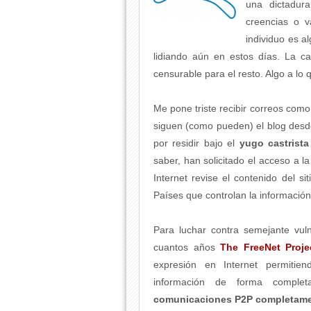
una dictadur
creencias o v
individuo es a
lidiando aún en estos días. La c
censurable para el resto. Algo a l
Me pone triste recibir correos como
siguen (como pueden) el blog des
por residir bajo el
yugo castrista
saber, han solicitado el acceso a l
Internet revise el contenido del si
Países que controlan la información
Para luchar contra semejante vul
cuantos años
The FreeNet Proje
expresión en Internet permitie
información de forma compl
comunicaciones P2P completame