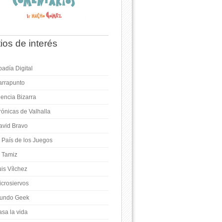
tios de interés
adía Digital
arrapunto
iencia Bizarra
rónicas de Valhalla
avid Bravo
l País de los Juegos
l Tamiz
is Vílchez
icrosiervos
undo Geek
asa la vida