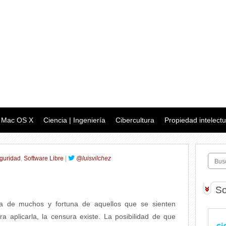
Mac OS X
Ciencia | Ingeniería
Cibercultura
Propiedad intelectu
guridad
,
Software Libre
|
@luisvilchez
So
ia de muchos y fortuna de aquellos que se sienten
ra aplicarla, la censura existe. La posibilidad de que