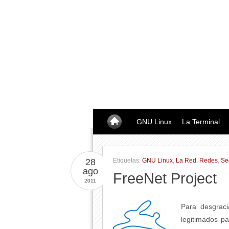
GNU Linux
La Terminal
28
Etiquetas:
GNU Linux
,
La Red
,
Redes
,
Se
ago
FreeNet Project
2011
Para desgrac
legitimados pa