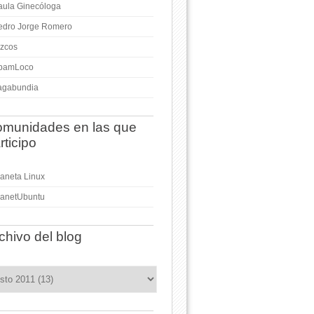
aula Ginecóloga
edro Jorge Romero
izcos
pamLoco
agabundia
munidades en las que
rticipo
laneta Linux
lanetUbuntu
chivo del blog