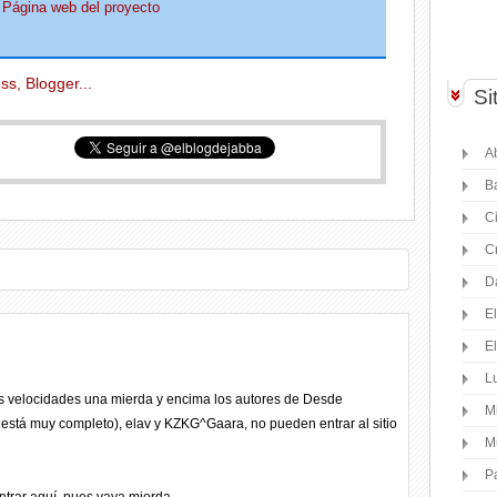
Página web del proyecto
Si
Ab
B
C
C
D
E
E
Lu
las velocidades una mierda y encima los autores de Desde
M
e está muy completo), elav y KZKG^Gaara, no pueden entrar al sitio
M
P