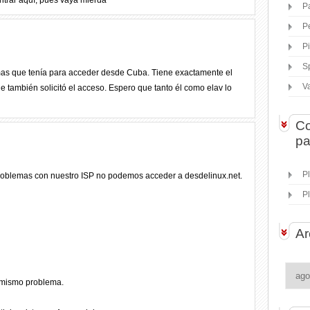
trar aquí, pues vaya mierda
P
P
P
S
as que tenía para acceder desde Cuba. Tiene exactamente el
V
 también solicitó el acceso. Espero que tanto él como elav lo
Co
pa
P
problemas con nuestro ISP no podemos acceder a desdelinux.net.
P
Ar
l mismo problema.