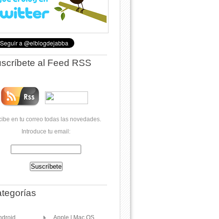
scríbete al Feed RSS
ibe en tu correo todas las novedades.
Introduce tu email:
tegorías
ndroid
Apple | Mac OS