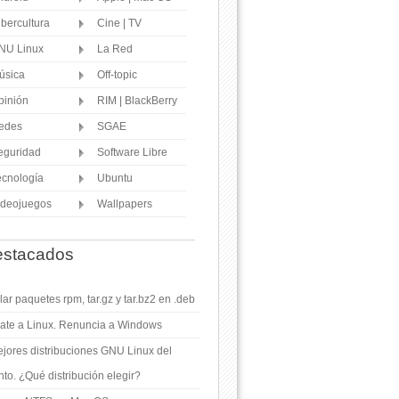
ibercultura
Cine | TV
NU Linux
La Red
úsica
Off-topic
pinión
RIM | BlackBerry
edes
SGAE
eguridad
Software Libre
ecnología
Ubuntu
ideojuegos
Wallpapers
stacados
ar paquetes rpm, tar.gz y tar.bz2 en .deb
ate a Linux. Renuncia a Windows
jores distribuciones GNU Linux del
o. ¿Qué distribución elegir?