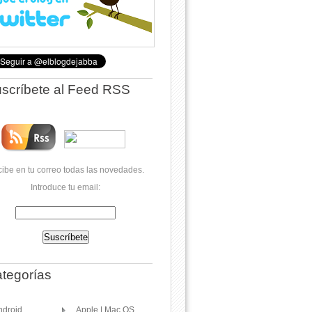
scríbete al Feed RSS
ibe en tu correo todas las novedades.
Introduce tu email:
tegorías
ndroid
Apple | Mac OS