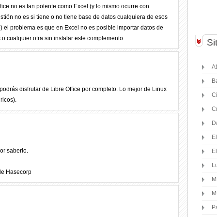
ffice no es tan potente como Excel (y lo mismo ocurre con
tión no es si tiene o no tiene base de datos cualquiera de esos
e) el problema es que en Excel no es posible importar datos de
o cualquier otra sin instalar este complemento
Si
Ab
B
odrás disfrutar de Libre Office por completo. Lo mejor de Linux
C
ricos).
C
D
E
or saberlo.
E
Lu
 de Hasecorp
M
M
P