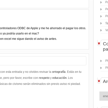
P
P
P
S
controladores ODBC de Apple y me he ahorrado el pagar los otros.
V
 o ya podría usarlo en el mac?
 en excel me sigue dando el aviso de antes.
Co
pa
P
P
con esta entrada y no olvides revisar la
ortografía
. Estás en tu
, pero por favor, escribe con
respeto
y
educación
. Los
Ar
icas de civismo serán eliminados sin previo aviso ni piedad.