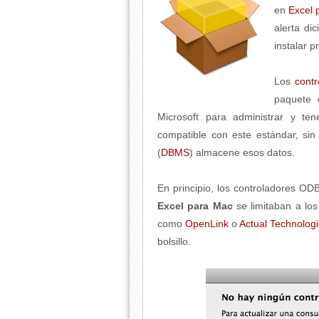
en
Excel 
alerta di
instalar 
Los
cont
paquete 
Microsoft para administrar y te
compatible con este estándar, si
(
DBMS
) almacene esos datos.
En principio, los controladores O
Excel para Mac
se limitaban a lo
como
OpenLink
o
Actual Technolog
bolsillo.