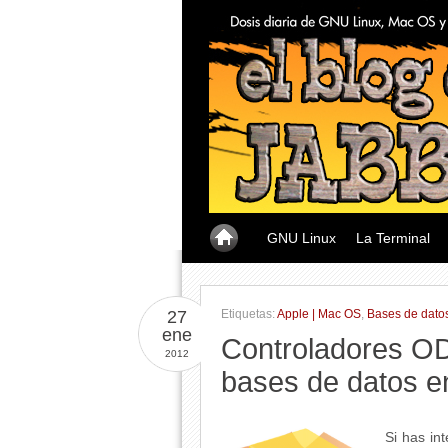
GNU Linux
La Terminal
27
Etiquetas:
Apple | Mac OS
,
Bases de dato
ene
Controladores OD
2012
bases de datos e
Si has in