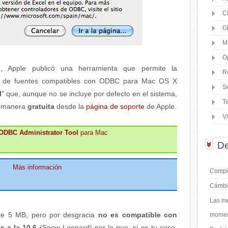
C
G
M
O
, Apple publicó una herramienta que permite la
R
os de fuentes compatibles con ODBC para Mac OS X
S
l
" que, aunque no se incluye por defecto en el sistema,
T
e manera
gratuita
desde la
página de soporte
de Apple.
V
ODBC Administrator Tool
para Mac
De
Más información
Compil
Cámbi
Las me
te 5 MB, pero por desgracia
no es compatible con
moment
s a la 10.6
(Snow Leopard) por lo que, si es tu caso,