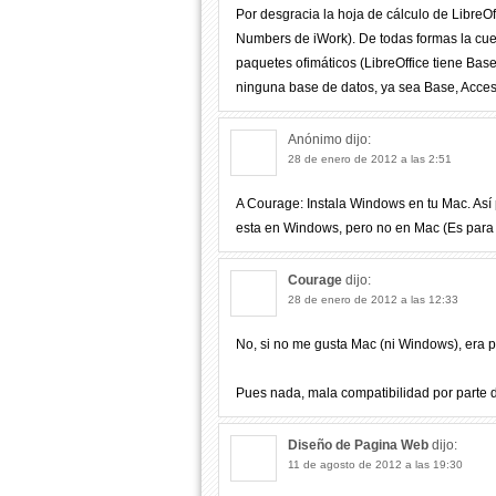
Por desgracia la hoja de cálculo de LibreO
Numbers de iWork). De todas formas la cues
paquetes ofimáticos (LibreOffice tiene Bas
ninguna base de datos, ya sea Base, Acces 
Anónimo
dijo:
28 de enero de 2012 a las 2:51
A Courage: Instala Windows en tu Mac. Así p
esta en Windows, pero no en Mac (Es para 
Courage
dijo:
28 de enero de 2012 a las 12:33
No, si no me gusta Mac (ni Windows), era p
Pues nada, mala compatibilidad por parte
Diseño de Pagina Web
dijo:
11 de agosto de 2012 a las 19:30