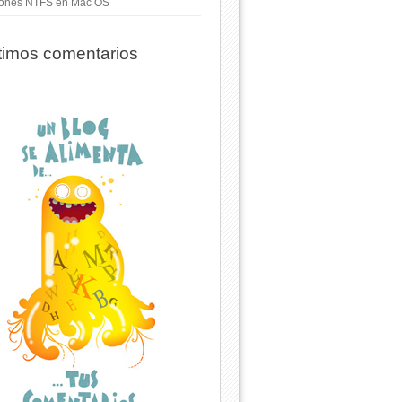
ciones NTFS en Mac OS
timos comentarios