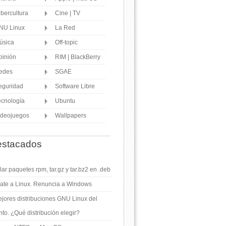
ibercultura
Cine | TV
NU Linux
La Red
úsica
Off-topic
pinión
RIM | BlackBerry
edes
SGAE
eguridad
Software Libre
ecnología
Ubuntu
ideojuegos
Wallpapers
stacados
ar paquetes rpm, tar.gz y tar.bz2 en .deb
ate a Linux. Renuncia a Windows
jores distribuciones GNU Linux del
o. ¿Qué distribución elegir?