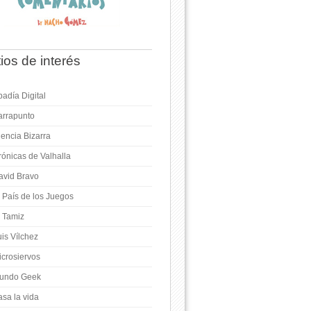
tios de interés
adía Digital
arrapunto
iencia Bizarra
rónicas de Valhalla
avid Bravo
l País de los Juegos
l Tamiz
is Vílchez
icrosiervos
undo Geek
asa la vida