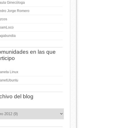
aula Ginecóloga
edro Jorge Romero
izcos
pamLoco
agabundia
munidades en las que
rticipo
laneta Linux
lanetUbuntu
chivo del blog