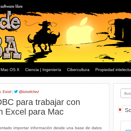
Mac OS X
Ciencia | Ingeniería
Cibercultura
Propiedad intelectu
s
,
Excel
|
@luisvilchez
BC para trabajar con
n Excel para Mac
So
tentado importar información desde una base de datos