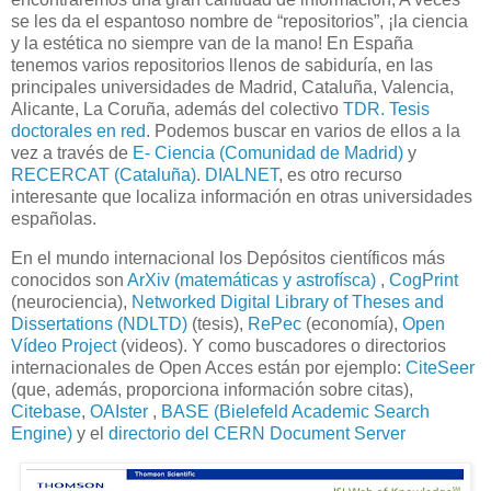
se les da el espantoso nombre de “repositorios”, ¡la ciencia
y la estética no siempre van de la mano! En España
tenemos varios repositorios llenos de sabiduría, en las
principales universidades de Madrid, Cataluña, Valencia,
Alicante, La Coruña, además del colectivo
TDR. Tesis
doctorales en red
. Podemos buscar en varios de ellos a la
vez a través de
E- Ciencia (Comunidad de Madrid)
y
RECERCAT (Cataluña)
.
DIALNET
, es otro recurso
interesante que localiza información en otras universidades
españolas.
En el mundo internacional los Depósitos científicos más
conocidos son
ArXiv (matemáticas y astrofísca)
,
CogPrint
(neurociencia),
Networked Digital Library of Theses and
Dissertations (NDLTD)
(tesis),
RePec
(economía),
Open
Vídeo Project
(videos). Y como buscadores o directorios
internacionales de Open Acces están por ejemplo:
CiteSeer
(que, además, proporciona información sobre citas),
Citebase
,
OAIster
,
BASE (Bielefeld Academic Search
Engine)
y el
directorio del CERN Document Server