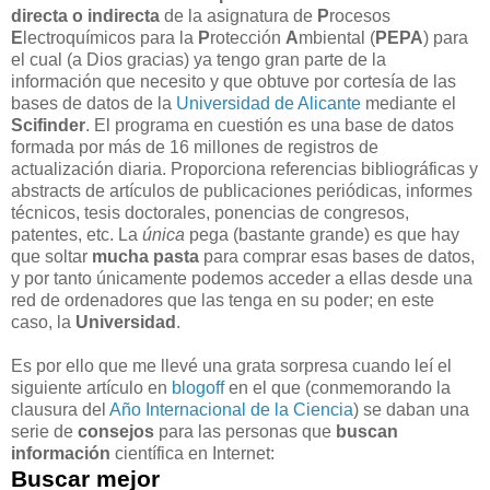
directa o indirecta
de la asignatura de
P
rocesos
E
lectroquímicos para la
P
rotección
A
mbiental (
PEPA
) para
el cual (a Dios gracias) ya tengo gran parte de la
información que necesito y que obtuve por cortesía de las
bases de datos de la
Universidad de Alicante
mediante el
Scifinder
. El programa en cuestión es una base de datos
formada por más de 16 millones de registros de
actualización diaria. Proporciona referencias bibliográficas y
abstracts de artículos de publicaciones periódicas, informes
técnicos, tesis doctorales, ponencias de congresos,
patentes, etc. La
única
pega (bastante grande) es que hay
que soltar
mucha pasta
para comprar esas bases de datos,
y por tanto únicamente podemos acceder a ellas desde una
red de ordenadores que las tenga en su poder; en este
caso, la
Universidad
.
Es por ello que me llevé una grata sorpresa cuando leí el
siguiente artículo en
blogoff
en el que (conmemorando la
clausura del
Año Internacional de la Ciencia
) se daban una
serie de
consejos
para las personas que
buscan
información
científica en Internet:
Buscar mejor