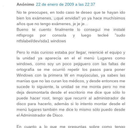
Anónimo
22 de enero de 2009 a las 22:37
No te preocupes, en todo caso te deseo que te hayan ido
bien los exámenes, ¡¡qué envidia!! yo ya hace muchísimos
años que no tengo exámenes, je je je...
Bueno te cuento finalmente lo conseguí me instalé
ntfsprogs por consola y luego tecleé "sudo
ntfslabel/dev/sda1 windows
Pero lo más curioso estaba por llegar, reienicié el equipo y
la unidad ya aparecía en el el menú Lugares como
windows, como soy un poco pejiguero con las faltas de
ortografía se me ocurrió repetir los pasos para poner
Windows con la primera W en mayúsculas, ya sabes las
manías que no las curan los médicos, y desde entonces me
sucede lo siguiente, la unidad se me monta pero no me
deja desmontarla desde el escritorio me dice que sólo lo
puede hacer root, tengo que recurrir al administrador de
disco para hacerlo, además si lo intento montar desde el
menú lugares también me dice lo mismo sólo puedo desde
el Administrador de Disco.
En cuanto a lo que me preguntas sobre como tengo