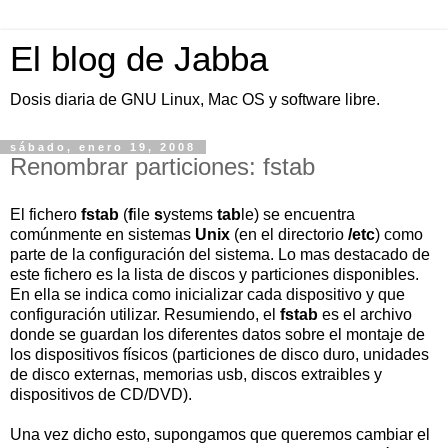
El blog de Jabba
Dosis diaria de GNU Linux, Mac OS y software libre.
sábado, enero 19, 2008
Renombrar particiones: fstab
El fichero
fstab
(
f
ile
s
ystems
tab
le) se encuentra
comúnmente en sistemas
Unix
(en el directorio
/etc
) como
parte de la configuración del sistema. Lo mas destacado de
este fichero es la lista de discos y particiones disponibles.
En ella se indica como inicializar cada dispositivo y que
configuración utilizar. Resumiendo, el
fstab
es el archivo
donde se guardan los diferentes datos sobre el montaje de
los dispositivos físicos (particiones de disco duro, unidades
de disco externas, memorias usb, discos extraibles y
dispositivos de CD/DVD).
Una vez dicho esto, supongamos que queremos cambiar el