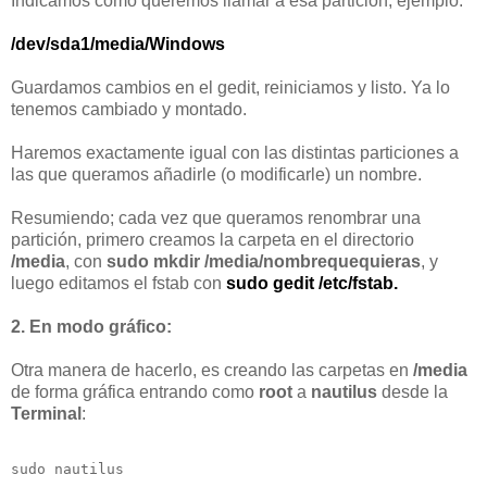
Indicamos cómo queremos llamar a esa partición, ejemplo:
/dev/sda1/media/Windows
Guardamos cambios en el gedit, reiniciamos y listo. Ya lo
tenemos cambiado y montado.
Haremos exactamente igual con las distintas particiones a
las que queramos añadirle (o modificarle) un nombre.
Resumiendo; cada vez que queramos renombrar una
partición, primero creamos la carpeta en el directorio
/media
, con
sudo mkdir /media/nombrequequieras
, y
luego editamos el fstab con
sudo gedit /etc/fstab.
2. En modo gráfico:
Otra manera de hacerlo, es creando las carpetas en
/media
de forma gráfica entrando como
root
a
nautilus
desde la
Terminal
:
sudo nautilus