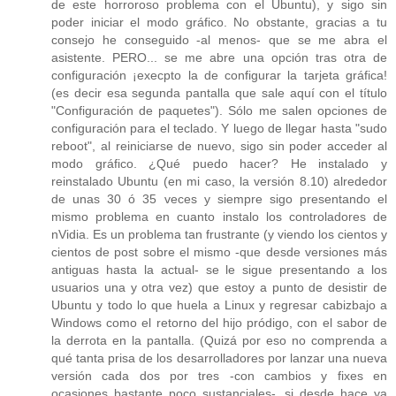
de este horroroso problema con el Ubuntu), y sigo sin
poder iniciar el modo gráfico. No obstante, gracias a tu
consejo he conseguido -al menos- que se me abra el
asistente. PERO... se me abre una opción tras otra de
configuración ¡execpto la de configurar la tarjeta gráfica!
(es decir esa segunda pantalla que sale aquí con el título
"Configuración de paquetes"). Sólo me salen opciones de
configuración para el teclado. Y luego de llegar hasta "sudo
reboot", al reiniciarse de nuevo, sigo sin poder acceder al
modo gráfico. ¿Qué puedo hacer? He instalado y
reinstalado Ubuntu (en mi caso, la versión 8.10) alrededor
de unas 30 ó 35 veces y siempre sigo presentando el
mismo problema en cuanto instalo los controladores de
nVidia. Es un problema tan frustrante (y viendo los cientos y
cientos de post sobre el mismo -que desde versiones más
antiguas hasta la actual- se le sigue presentando a los
usuarios una y otra vez) que estoy a punto de desistir de
Ubuntu y todo lo que huela a Linux y regresar cabizbajo a
Windows como el retorno del hijo pródigo, con el sabor de
la derrota en la pantalla. (Quizá por eso no comprenda a
qué tanta prisa de los desarrolladores por lanzar una nueva
versión cada dos por tres -con cambios y fixes en
ocasiones bastante poco sustanciales-, si desde hace ya