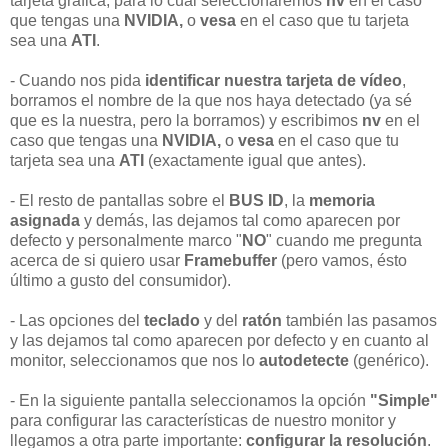
tarjeta gráfica, para lo cual seleccionaremos
nv
en el caso
que tengas una
NVIDIA,
o
vesa
en el caso que tu tarjeta
sea una
ATI
.
- Cuando nos pida
identificar nuestra tarjeta de vídeo
,
borramos el nombre de la que nos haya detectado (ya sé
que es la nuestra, pero la borramos) y escribimos
nv
en el
caso que tengas una
NVIDIA,
o
vesa
en el caso que tu
tarjeta sea una
ATI
(exactamente igual que antes).
- El resto de pantallas sobre el
BUS ID
, la
memoria
asignada
y demás, las dejamos tal como aparecen por
defecto y personalmente marco "
NO
" cuando me pregunta
acerca de si quiero usar
Framebuffer
(pero vamos, ésto
último a gusto del consumidor).
- Las opciones del
teclado
y del
ratón
también las pasamos
y las dejamos tal como aparecen por defecto y en cuanto al
monitor, seleccionamos que nos lo
autodetecte
(genérico).
- En la siguiente pantalla seleccionamos la opción
"Simple"
para configurar las características de nuestro monitor y
llegamos a otra parte importante:
configurar la resolución
.