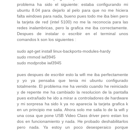
problema ha sido el siguiente: estaba configurando mi
ubuntu 8.04 para dejarlo al pelo para que no me hiciera
falta windows para nada, bueno pues todo me iba bien pero
la tarjeta de red (intel 5100) no me la reconocia para las
redes inalambricas, pero la grafica me iba correctamente.
Despues de instalar o escribir en el terminal unos
comandos k son los siguientes :
sudo apt-get install linux-backports-modules-hardy
sudo rmmod iwl3945
sudo modprobe iwl3945
pues despues de escribir esto la wifi me iba perfectamente
y yo ya pensaba que tenia mi ubuntu configurado
totalmente. El problema me ha venido cuando he reiniciado
y de repente me ha cambiado la resolucion de la pantalla
pues extrañado he ido a mirar a controladores de hardware
y mi sorpresa ha sido k ya no aparecia la tarjeta grafica k
en un principio me salia. Ahora solo me salia lo de la wifi y
una cosa que pone USB Video Class driver pero estan los
dos en funcionamiento y nada. He probado deshabilitarlos
pero nada. Ya estoy un poco desesperaico porque