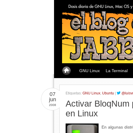
GNU Linux
La Terminal
07
Etiquetas:
GNU Linux
,
Ubuntu
|
@luisv
jun
Activar BloqNum p
2008
en Linux
En algunas distr