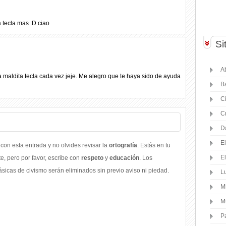
a tecla mas :D ciao
Si
Ab
a maldita tecla cada vez jeje. Me alegro que te haya sido de ayuda
B
C
C
D
E
con esta entrada y no olvides revisar la
ortografía
. Estás en tu
E
, pero por favor, escribe con
respeto
y
educación
. Los
icas de civismo serán eliminados sin previo aviso ni piedad.
Lu
M
M
P