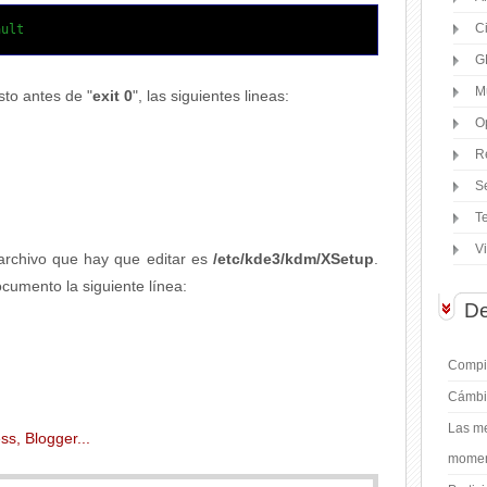
C
ault
G
M
sto antes de "
exit 0
", las siguientes lineas:
O
R
S
T
V
 archivo que hay que editar es
/etc/kde3/kdm/XSetup
.
cumento la siguiente línea:
De
Compil
Cámbi
Las me
moment