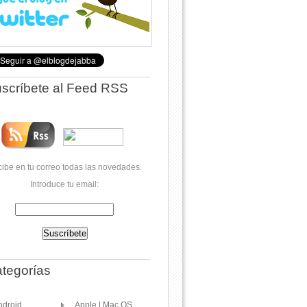
scríbete al Feed RSS
ibe en tu correo todas las novedades.
Introduce tu email:
tegorías
ndroid
Apple | Mac OS