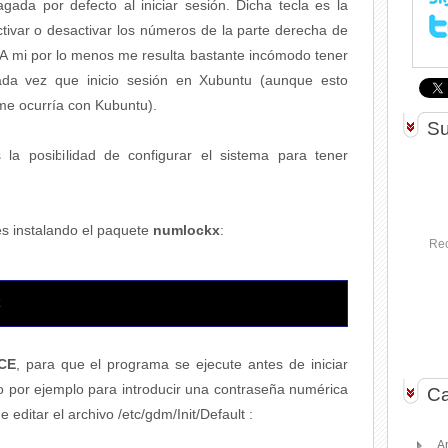
gada por defecto al iniciar sesión. Dicha tecla es la
tivar o desactivar los números de la parte derecha de
 A mi por lo menos me resulta bastante incómodo tener
cada vez que inicio sesión en Xubuntu (aunque esto
e ocurría con Kubuntu).
Su
la posibilidad de configurar el sistema para tener
es instalando el paquete
numlockx
:
Rec
x
CE
, para que el programa se ejecute antes de iniciar
o por ejemplo para introducir una contraseña numérica
Ca
 editar el archivo /etc/gdm/Init/Default :
A