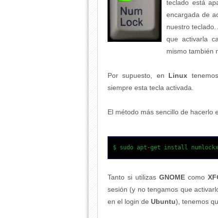
teclado está apa
encargada de ac
nuestro teclado.
que activarla 
mismo también m
Por supuesto, en
Linux
tenemos 
siempre esta tecla activada.
El método más sencillo de hacerlo 
$ sudo apt-get install numlock
Tanto si utilizas
GNOME
como
XF
sesión (y no tengamos que activarl
en el login de
Ubuntu
), tenemos que