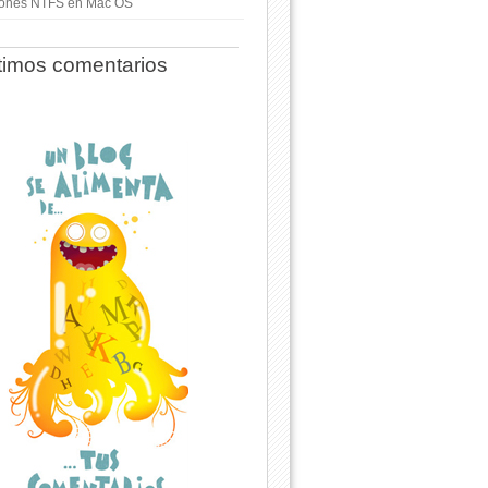
ciones NTFS en Mac OS
timos comentarios