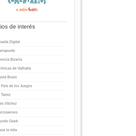
tios de interés
adía Digital
arrapunto
iencia Bizarra
rónicas de Valhalla
avid Bravo
l País de los Juegos
l Tamiz
is Vílchez
icrosiervos
undo Geek
asa la vida