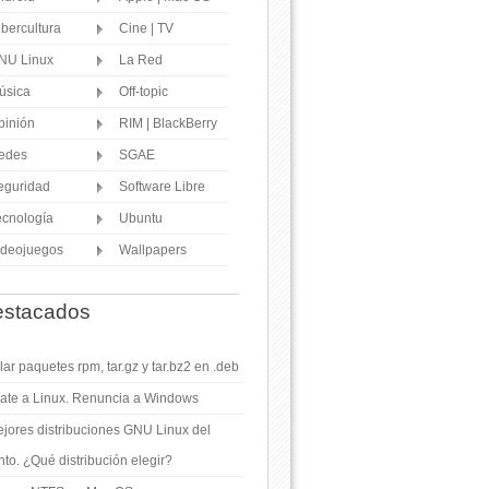
ibercultura
Cine | TV
NU Linux
La Red
úsica
Off-topic
pinión
RIM | BlackBerry
edes
SGAE
eguridad
Software Libre
ecnología
Ubuntu
ideojuegos
Wallpapers
stacados
ar paquetes rpm, tar.gz y tar.bz2 en .deb
ate a Linux. Renuncia a Windows
jores distribuciones GNU Linux del
o. ¿Qué distribución elegir?