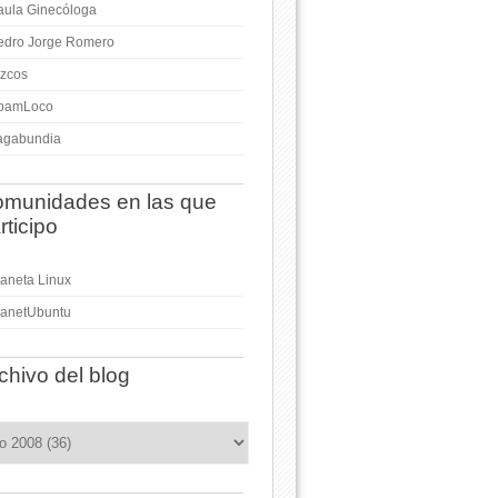
aula Ginecóloga
edro Jorge Romero
izcos
pamLoco
agabundia
munidades en las que
rticipo
laneta Linux
lanetUbuntu
chivo del blog