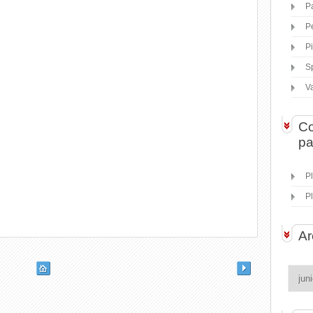
P
P
P
S
V
Co
pa
P
P
Ar