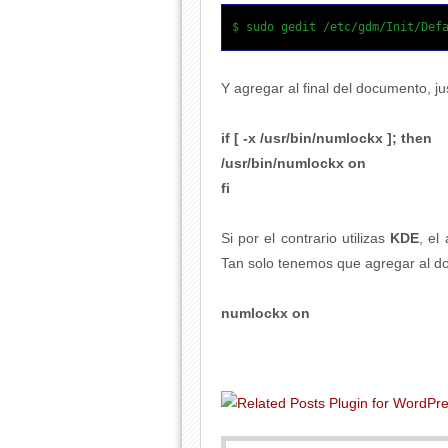
$ sudo gedit /etc/gdm/Init/Def
Y agregar al final del documento, ju
if [ -x /usr/bin/numlockx ]; then
/usr/bin/numlockx on
fi
Si por el contrario utilizas
KDE
, el
Tan solo tenemos que agregar al do
numlockx on