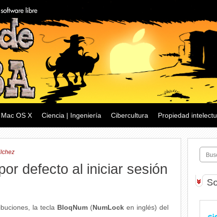
Mac OS X
Ciencia | Ingeniería
Cibercultura
Propiedad intelectu
ilchez
or defecto al iniciar sesión
So
ibuciones, la tecla
BloqNum
(
NumLock
en inglés) del