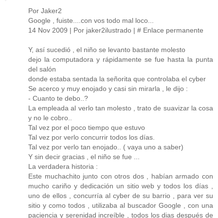
Por Jaker2
Google , fuiste....con vos todo mal loco...
14 Nov 2009 | Por jaker2ilustrado | # Enlace permanente
Y, así sucedió , el niño se levanto bastante molesto
dejo la computadora y rápidamente se fue hasta la punta
del salón
donde estaba sentada la señorita que controlaba el cyber
Se acerco y muy enojado y casi sin mirarla , le dijo :
- Cuanto te debo..?
La empleada al verlo tan molesto , trato de suavizar la cosa
y no le cobro..
Tal vez por el poco tiempo que estuvo
Tal vez por verlo concurrir todos los días.
Tal vez por verlo tan enojado.. ( vaya uno a saber)
Y sin decir gracias , el niño se fue ...
La verdadera historia :
Este muchachito junto con otros dos , habían armado con
mucho cariño y dedicación un sitio web y todos los días ,
uno de ellos , concurría al cyber de su barrio , para ver su
sitio y como todos , utilizaba al buscador Google , con una
paciencia y serenidad increíble , todos los dias después de