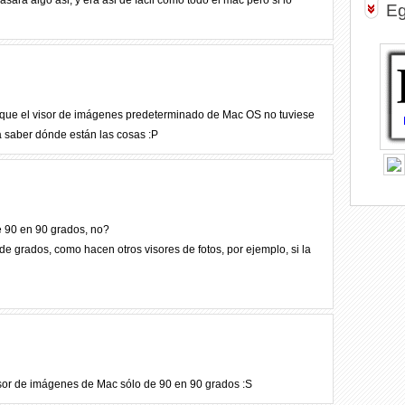
ara algo asi, y era asi de facil como todo el mac pero si lo
Eg
 que el visor de imágenes predeterminado de Mac OS no tuviese
 a saber dónde están las cosas :P
e 90 en 90 grados, no?
e grados, como hacen otros visores de fotos, por ejemplo, si la
sor de imágenes de Mac sólo de 90 en 90 grados :S