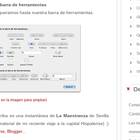
 barra de herramientas
C
e queramos hasta nuestra barra de herramientas.
G
M
O
R
S
T
V
De
k en la imagen para ampliar)
Compil
Cámbi
arriba es una instantánea de
La Maestranza
de Sevilla
aterial de mi reciente viaje a la capital Hispalense) ;)
Las me
moment