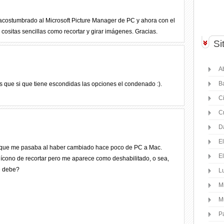
acostumbrado al Microsoft Picture Manager de PC y ahora con el
 cositas sencillas como recortar y girar imágenes. Gracias.
Si
Ab
B
es que si que tiene escondidas las opciones el condenado :).
C
C
D
E
o que me pasaba al haber cambiado hace poco de PC a Mac.
E
 ícono de recortar pero me aparece como deshabilitado, o sea,
e debe?
Lu
M
M
P