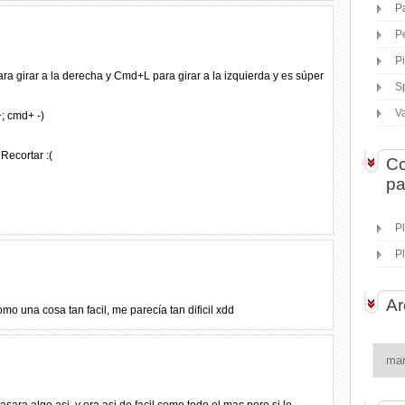
P
P
P
ra girar a la derecha y Cmd+L para girar a la izquierda y es súper
S
V
; cmd+ -)
Recortar :(
Co
pa
P
P
Ar
 una cosa tan facil, me parecía tan dificil xdd