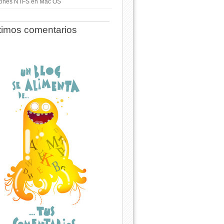
ciones NTFS en Mac OS
timos comentarios