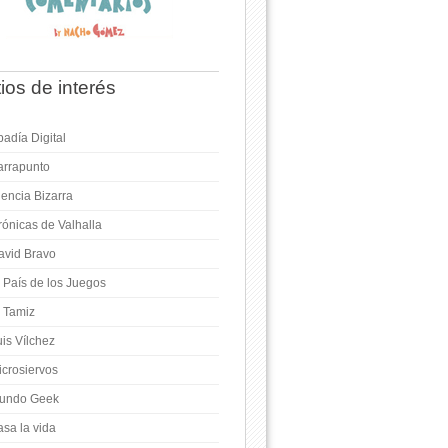
tios de interés
adía Digital
arrapunto
iencia Bizarra
rónicas de Valhalla
avid Bravo
l País de los Juegos
l Tamiz
is Vílchez
icrosiervos
undo Geek
asa la vida