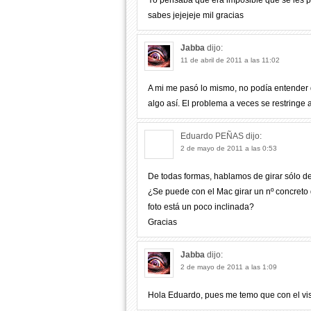
Yo pensaba que era imposible que se les pas
sabes jejejeje mil gracias
Jabba
dijo:
11 de abril de 2011 a las 11:02
A mi me pasó lo mismo, no podía entender
algo así. El problema a veces se restringe
Eduardo PEÑAS
dijo:
2 de mayo de 2011 a las 0:53
De todas formas, hablamos de girar sólo d
¿Se puede con el Mac girar un nº concreto d
foto está un poco inclinada?
Gracias
Jabba
dijo:
2 de mayo de 2011 a las 1:09
Hola Eduardo, pues me temo que con el vi