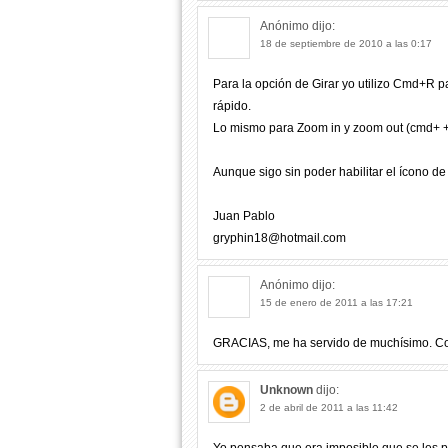
Anónimo
dijo:
18 de septiembre de 2010 a las 0:17
Para la opción de Girar yo utilizo Cmd+R pa
rápido.
Lo mismo para Zoom in y zoom out (cmd+ +
Aunque sigo sin poder habilitar el ícono de 
Juan Pablo
gryphin18@hotmail.com
Anónimo
dijo:
15 de enero de 2011 a las 17:21
GRACIAS, me ha servido de muchísimo. Como
Unknown
dijo:
2 de abril de 2011 a las 11:42