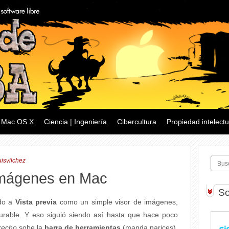
Mac OS X
Ciencia | Ingeniería
Cibercultura
Propiedad intelectu
isvilchez
 imágenes en Mac
So
ido a
Vista previa
como un simple visor de imágenes,
urable. Y eso siguió siendo así hasta que hace poco
erecho
sobe la
barra de herramientas
(manda narices).