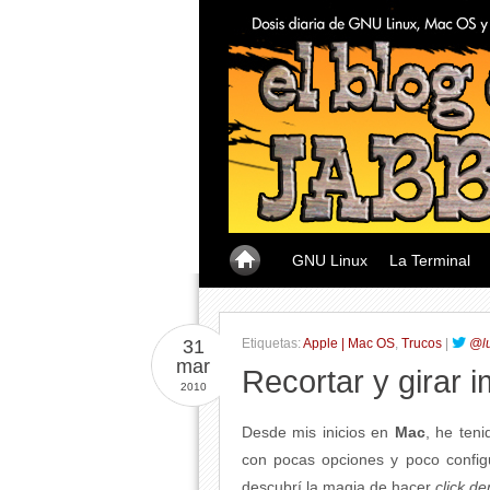
GNU Linux
La Terminal
31
Etiquetas:
Apple | Mac OS
,
Trucos
|
@lu
mar
Recortar y girar
2010
Desde mis inicios en
Mac
, he ten
con pocas opciones y poco config
descubrí la magia de hacer
click d