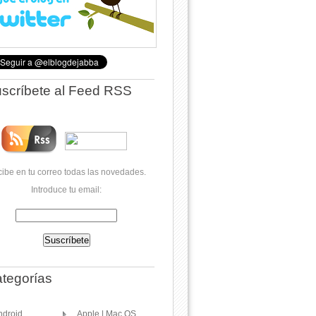
scríbete al Feed RSS
ibe en tu correo todas las novedades.
Introduce tu email:
tegorías
ndroid
Apple | Mac OS