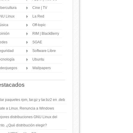
ibercultura
Cine | TV
NU Linux
La Red
úsica
Off-topic
pinión
RIM | BlackBerry
edes
SGAE
eguridad
Software Libre
ecnología
Ubuntu
ideojuegos
Wallpapers
stacados
ar paquetes rpm, tar.gz y tar.bz2 en .deb
ate a Linux. Renuncia a Windows
jores distribuciones GNU Linux del
o. ¿Qué distribución elegir?