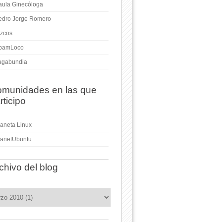
aula Ginecóloga
edro Jorge Romero
izcos
pamLoco
agabundia
munidades en las que
rticipo
laneta Linux
lanetUbuntu
chivo del blog