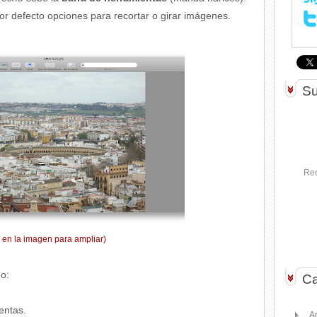
or defecto opciones para recortar o girar imágenes.
Su
Rec
k en la imagen para ampliar)
mo:
Ca
entas.
A