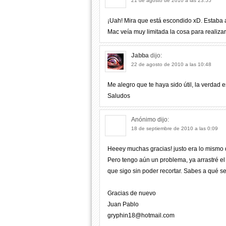
21 de agosto de 2010 a las 23:55
¡Uah! Mira que está escondido xD. Estaba 
Mac veía muy limitada la cosa para realizar
Jabba
dijo:
22 de agosto de 2010 a las 10:48
Me alegro que te haya sido útil, la verdad 
Saludos
Anónimo
dijo:
18 de septiembre de 2010 a las 0:09
Heeey muchas gracias! justo era lo mism
Pero tengo aún un problema, ya arrastré el
que sigo sin poder recortar. Sabes a qué s
Gracias de nuevo
Juan Pablo
gryphin18@hotmail.com