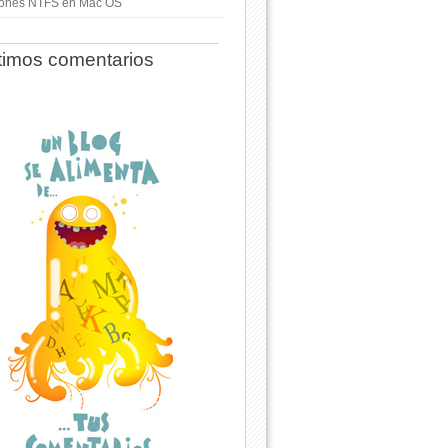
ciones NTFS en Mac OS
timos comentarios