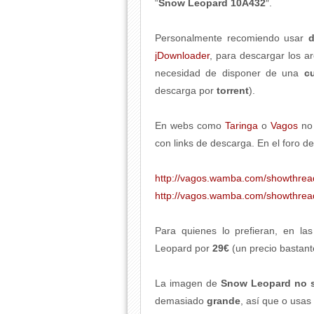
“
Snow Leopard 10A432
″.
Personalmente recomiendo usar
d
jDownloader
, para descargar los 
necesidad de disponer de una
c
descarga por
torrent
).
En webs como
Taringa
o
Vagos
no 
con links de descarga. En el foro d
http://vagos.wamba.com/showthre
http://vagos.wamba.com/showthre
Para quienes lo prefieran, en la
Leopard por
29€
(un precio bastant
La imagen de
Snow Leopard
no 
demasiado
grande
, así que o usa