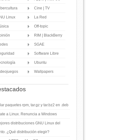
ibercultura
Cine | TV
NU Linux
La Red
úsica
Off-topic
pinión
RIM | BlackBerry
edes
SGAE
eguridad
Software Libre
ecnología
Ubuntu
ideojuegos
Wallpapers
stacados
ar paquetes rpm, tar.gz y tar.bz2 en .deb
ate a Linux. Renuncia a Windows
jores distribuciones GNU Linux del
o. ¿Qué distribución elegir?