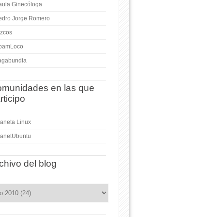
aula Ginecóloga
edro Jorge Romero
izcos
pamLoco
agabundia
munidades en las que
rticipo
laneta Linux
lanetUbuntu
chivo del blog