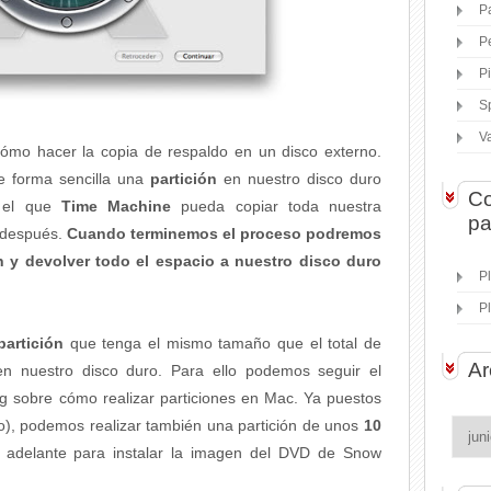
P
P
P
S
V
ómo hacer la copia de respaldo en un disco externo.
e forma sencilla una
partición
en nuestro disco duro
Co
el que
Time Machine
pueda copiar toda nuestra
pa
a después.
Cuando terminemos el proceso podremos
ón y devolver todo el espacio a nuestro disco duro
P
P
partición
que tenga el mismo tamaño que el total de
Ar
 nuestro disco duro. Para ello podemos seguir el
g sobre cómo realizar particiones en Mac. Ya puestos
ro), podemos realizar también una partición de unos
10
adelante para instalar la imagen del DVD de Snow