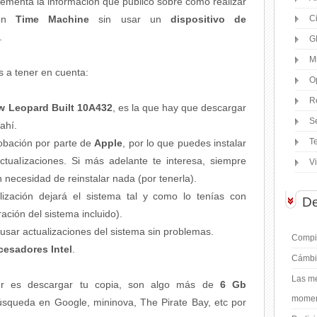
lementa la información que publico sobre cómo realizar
con
Time Machine
sin usar un
dispositivo de
C
.
G
M
s a tener en cuenta:
O
R
 Leopard Built 10A432
, es la que hay que descargar
S
ahí.
T
obación por parte de
Apple
, por lo que puedes instalar
ctualizaciones. Si más adelante te interesa, siempre
V
n necesidad de reinstalar nada (por tenerla).
ización dejará el sistema tal y como lo tenías con
De
ción del sistema incluido).
usar actualizaciones del sistema sin problemas.
Compil
cesadores Intel
.
Cámbi
Las me
er es descargar tu copia, son algo más de
6 Gb
moment
squeda en Google, mininova, The Pirate Bay, etc por