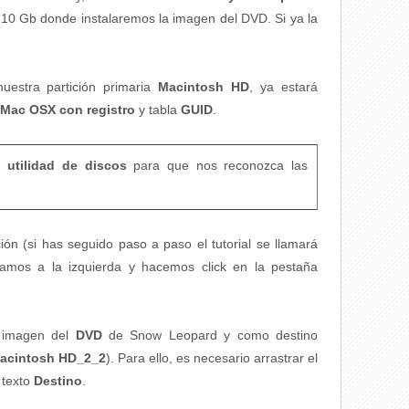
 10 Gb donde instalaremos la imagen del DVD. Si ya la
estra partición primaria
Macintosh HD
, ya estará
Mac OSX con registro
y tabla
GUID
.
la
utilidad de discos
para que nos reconozca las
ón (si has seguido paso a paso el tutorial se llamará
onamos a la izquierda y hacemos click en la pestaña
a imagen del
DVD
de Snow Leopard y como destino
acintosh HD_2_2
). Para ello, es necesario arrastrar el
 texto
Destino
.