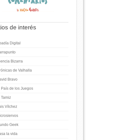
tios de interés
adía Digital
arrapunto
iencia Bizarra
rónicas de Valhalla
avid Bravo
l País de los Juegos
l Tamiz
is Vílchez
icrosiervos
undo Geek
asa la vida