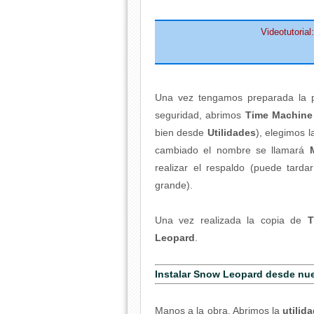
Videotutoria
Una vez tengamos preparada la p
seguridad, abrimos
Time Machine
bien desde
Utilidades
), elegimos 
cambiado el nombre se llamará
realizar el respaldo (puede tard
grande).
Una vez realizada la copia de
T
Leopard
.
Instalar Snow Leopard desde nue
Manos a la obra. Abrimos la
utilid