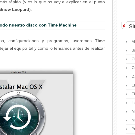
más rápido (y es lo que os voy a explicar en el punto
Snow Leopard
).
todo nuestro disco con Time Machine
Si
vos, configuraciones y programas, usaremos
Time
Ab
ejar el equipo tal y como lo teníamos antes de realizar
B
C
C
D
E
E
Lu
M
M
P