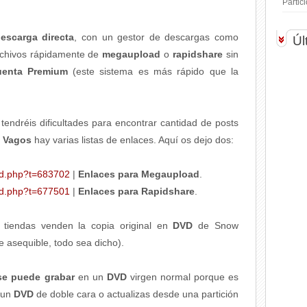
Parti
escarga directa
, con un gestor de descargas como
Úl
archivos rápidamente de
megaupload
o
rapidshare
sin
uenta Premium
(este sistema es más rápido que la
tendréis dificultades para encontrar cantidad de posts
e
Vagos
hay varias listas de enlaces. Aquí os dejo dos:
ad.php?t=683702
|
Enlaces para Megaupload
.
ad.php?t=677501
|
Enlaces para Rapidshare
.
s tiendas venden la copia original en
DVD
de Snow
e asequible, todo sea dicho).
se puede grabar
en un
DVD
virgen normal porque es
s un
DVD
de doble cara o actualizas desde una partición