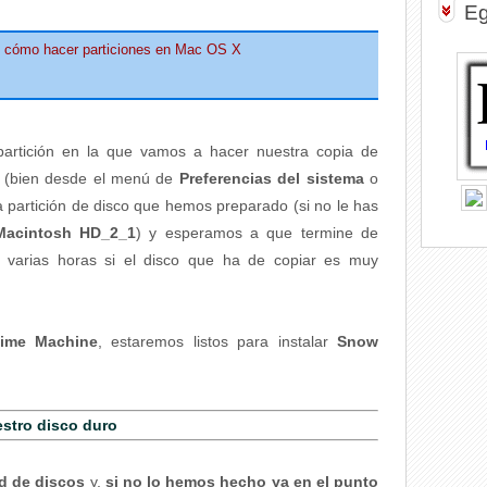
Eg
l: cómo hacer particiones en Mac OS X
artición en la que vamos a hacer nuestra copia de
(bien desde el menú de
Preferencias del sistema
o
la partición de disco que hemos preparado (si no le has
Macintosh HD_2_1
) y esperamos a que termine de
ar varias horas si el disco que ha de copiar es muy
ime Machine
, estaremos listos para instalar
Snow
stro disco duro
ad de discos
y,
si no lo hemos hecho ya en el punto