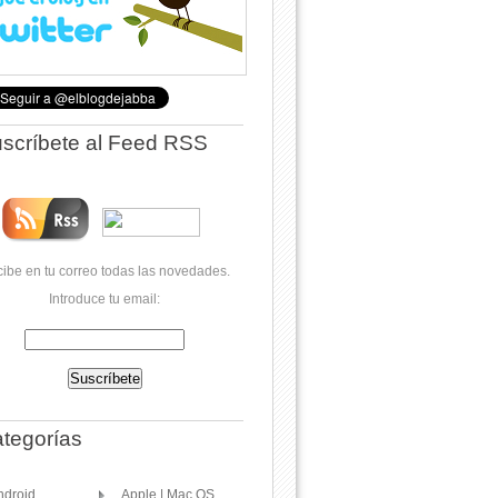
scríbete al Feed RSS
ibe en tu correo todas las novedades.
Introduce tu email:
tegorías
ndroid
Apple | Mac OS