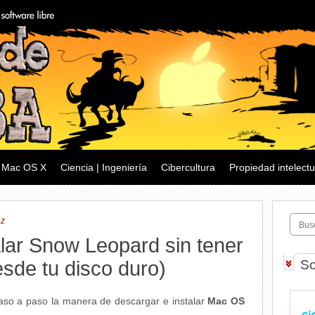
Mac OS X
Ciencia | Ingeniería
Cibercultura
Propiedad intelectu
ez
lar Snow Leopard sin tener
sde tu disco duro)
So
 paso a paso la manera de descargar e instalar
Mac OS