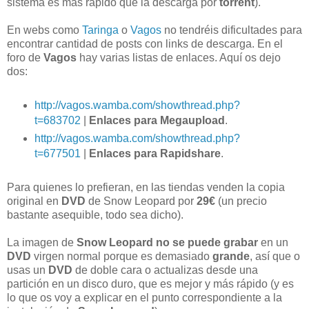
sistema es más rápido que la descarga por
torrent
).
En webs como
Taringa
o
Vagos
no tendréis dificultades para
encontrar cantidad de posts con links de descarga. En el
foro de
Vagos
hay varias listas de enlaces. Aquí os dejo
dos:
http://vagos.wamba.com/showthread.php?
t=683702
|
Enlaces para Megaupload
.
http://vagos.wamba.com/showthread.php?
t=677501
|
Enlaces para Rapidshare
.
Para quienes lo prefieran, en las tiendas venden la copia
original en
DVD
de Snow Leopard por
29€
(un precio
bastante asequible, todo sea dicho).
La imagen de
Snow Leopard
no se puede grabar
en un
DVD
virgen normal porque es demasiado
grande
, así que o
usas un
DVD
de doble cara o actualizas desde una
partición en un disco duro, que es mejor y más rápido (y es
lo que os voy a explicar en el punto correspondiente a la