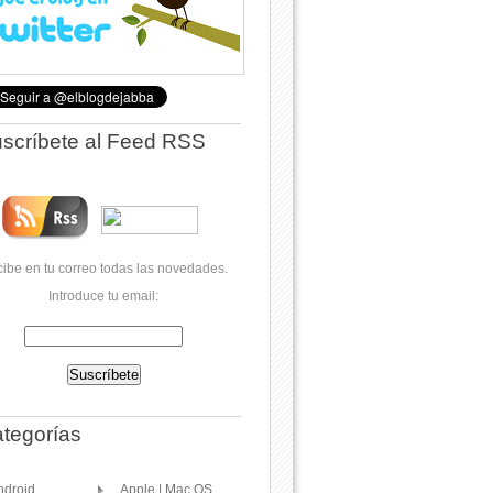
scríbete al Feed RSS
ibe en tu correo todas las novedades.
Introduce tu email:
tegorías
ndroid
Apple | Mac OS