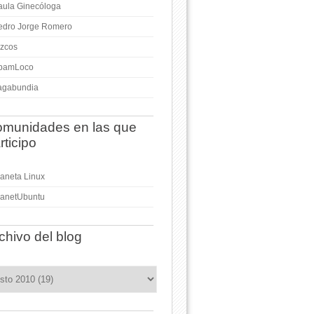
aula Ginecóloga
edro Jorge Romero
izcos
pamLoco
agabundia
munidades en las que
rticipo
laneta Linux
lanetUbuntu
chivo del blog