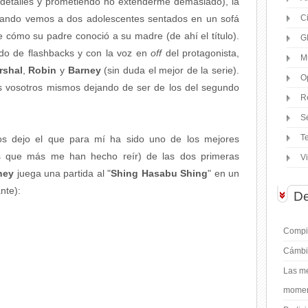
detalles y prometiendo no extenderme demasiado), la
uando vemos a dos adolescentes sentados en un sofá
C
e cómo su padre conoció a su madre (de ahí el título).
G
do de flashbacks y con la voz en
off
del protagonista,
M
rshal
,
Robin
y
Barney
(sin duda el mejor de la serie).
O
is vosotros mismos dejando de ser de los del segundo
R
S
T
 os dejo el que para mí ha sido uno de los mejores
 que más me han hecho reír) de las dos primeras
V
ney
juega una partida al "
Shing Hasabu Shing
" en un
nte):
De
Compil
Cámbi
Las me
moment