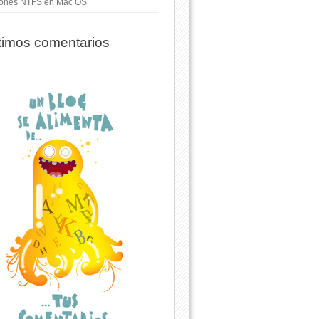
ciones NTFS en Mac OS
timos comentarios