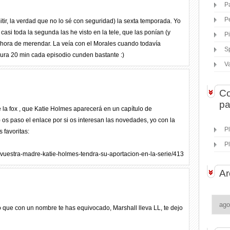
P
P
tir, la verdad que no lo sé con seguridad) la sexta temporada. Yo
 casi toda la segunda las he visto en la tele, que las ponían (y
P
 hora de merendar. La veía con el Morales cuando todavía
S
ura 20 min cada episodio cunden bastante :)
V
Co
pa
 la fox , que Katie Holmes aparecerá en un capítulo de
 os paso el enlace por si os interesan las novedades, yo con la
P
 favoritas:
P
a-vuestra-madre-katie-holmes-tendra-su-aportacion-en-la-serie/413
Ar
o que con un nombre te has equivocado, Marshall lleva LL, te dejo