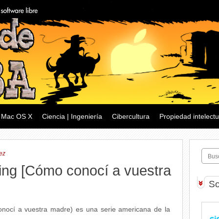
Mac OS X
Ciencia | Ingeniería
Cibercultura
Propiedad intelectu
ez
ng [Cómo conocí a vuestra
So
ocí a vuestra madre) es una serie americana de la