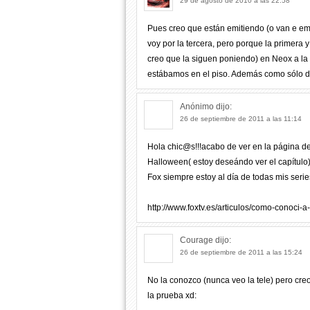
29 de agosto de 2010 a las 22:58
Pues creo que están emitiendo (o van e emi
voy por la tercera, pero porque la primera y
creo que la siguen poniendo) en Neox a la
estábamos en el piso. Además como sólo d
Anónimo
dijo:
26 de septiembre de 2011 a las 11:14
Hola chic@s!!!acabo de ver en la página de
Halloween( estoy deseándo ver el capítulo)
Fox siempre estoy al día de todas mis series
http://www.foxtv.es/articulos/como-conoci-
Courage
dijo:
26 de septiembre de 2011 a las 15:24
No la conozco (nunca veo la tele) pero cre
la prueba xd: