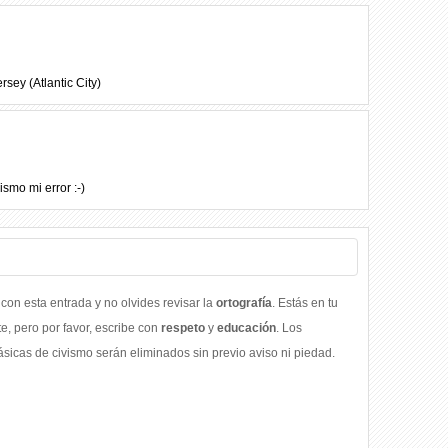
sey (Atlantic City)
smo mi error :-)
con esta entrada y no olvides revisar la
ortografía
. Estás en tu
, pero por favor, escribe con
respeto
y
educación
. Los
icas de civismo serán eliminados sin previo aviso ni piedad.