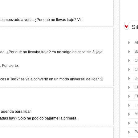
e empezado a verla. ¿Por qué no llevas traje? Vill.
Si
Ab
B
o. ¿Por qué no llevaba traje? Ya no salgo de casa sin él jeje.
C
 Por cierto.
C
D
es a Ted?" se va a convertir en un modo universal de ligar :D
E
E
Lu
i agenda para ligar.
M
das hay? Sólo he podido bajarme la primera.
M
P