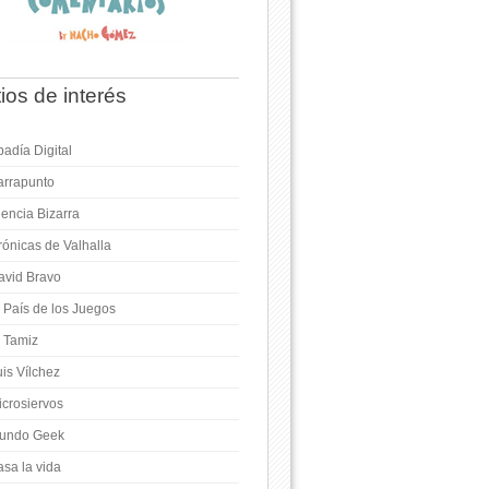
tios de interés
adía Digital
arrapunto
iencia Bizarra
rónicas de Valhalla
avid Bravo
l País de los Juegos
l Tamiz
is Vílchez
icrosiervos
undo Geek
asa la vida