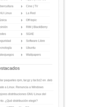
ibercultura
Cine | TV
NU Linux
La Red
úsica
Off-topic
pinión
RIM | BlackBerry
edes
SGAE
eguridad
Software Libre
ecnología
Ubuntu
ideojuegos
Wallpapers
stacados
ar paquetes rpm, tar.gz y tar.bz2 en .deb
ate a Linux. Renuncia a Windows
jores distribuciones GNU Linux del
o. ¿Qué distribución elegir?