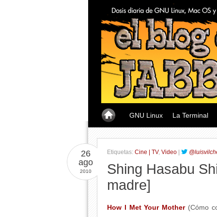
GNU Linux
La Terminal
26
Etiquetas:
Cine | TV
,
Video
|
@luisvilch
ago
Shing Hasabu Shi
2010
madre]
How I Met Your Mother
(Cómo con