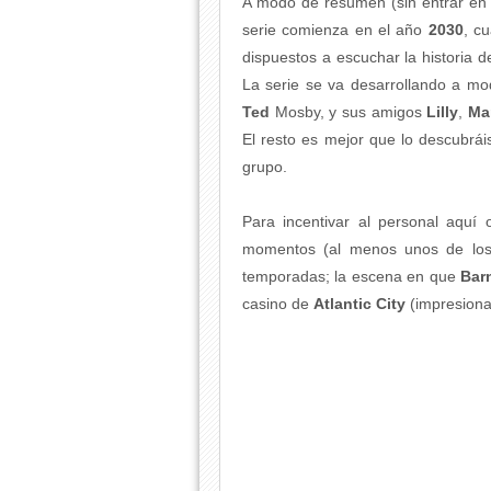
A modo de resumen (sin entrar en 
serie comienza en el año
2030
, c
dispuestos a escuchar la historia d
La serie se va desarrollando a mo
Ted
Mosby, y sus amigos
Lilly
,
Ma
El resto es mejor que lo descubrá
grupo.
Para incentivar al personal aquí
momentos (al menos unos de los
temporadas; la escena en que
Bar
casino de
Atlantic City
(impresiona