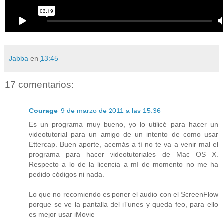
Jabba
en
13:45
17 comentarios:
Courage
9 de marzo de 2011 a las 15:36
Es un programa muy bueno, yo lo utilicé para hacer un
videotutorial para un amigo de un intento de como usar
Ettercap. Buen aporte, además a tí no te va a venir mal el
programa para hacer videotutoriales de Mac OS X.
Respecto a lo de la licencia a mí de momento no me ha
pedido códigos ni nada.
Lo que no recomiendo es poner el audio con el ScreenFlow
porque se ve la pantalla del iTunes y queda feo, para ello
es mejor usar iMovie