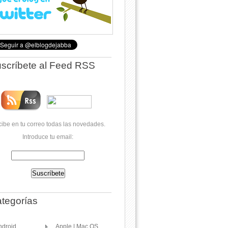
scríbete al Feed RSS
ibe en tu correo todas las novedades.
Introduce tu email:
tegorías
ndroid
Apple | Mac OS