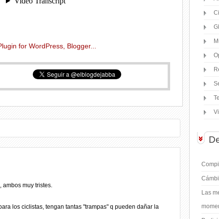
C
G
M
O
R
S
T
V
De
Compil
Cámbi
 ambos muy tristes.
Las me
moment
ara los ciclistas, tengan tantas "trampas" q pueden dañar la