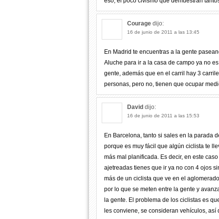
eso, el poco civismo que demuestran tantos
Courage
dijo:
16 de junio de 2011 a las 13:45
En Madrid te encuentras a la gente paseando
Aluche para ir a la casa de campo ya no e
gente, además que en el carril hay 3 carril
personas, pero no, tienen que ocupar medio 
David
dijo:
16 de junio de 2011 a las 15:53
En Barcelona, tanto si sales en la parada 
porque es muy fácil que algún ciclista te ll
más mal planificada. Es decir, en este caso
ajetreadas tienes que ir ya no con 4 ojos s
más de un ciclista que ve en el aglomerad
por lo que se meten entre la gente y avanz
la gente. El problema de los ciclistas es q
les conviene, se consideran vehículos, así 