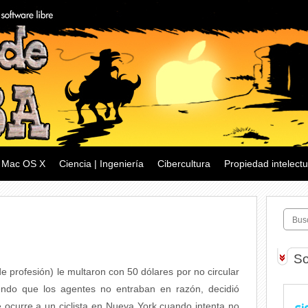
Mac OS X
Ciencia | Ingeniería
Cibercultura
Propiedad intelectu
So
e profesión) le multaron con 50 dólares por no circular
viendo que los agentes no entraban en razón, decidió
e ocurre a un ciclista en Nueva York cuando intenta no