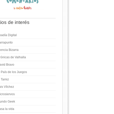
tios de interés
adía Digital
arrapunto
iencia Bizarra
rónicas de Valhalla
avid Bravo
l País de los Juegos
l Tamiz
is Vílchez
icrosiervos
undo Geek
asa la vida