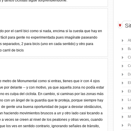
 y tantos ciclistas sigue sorprendiéndome.
Si
 por el carril bici como si nada, encima si la cuesta que hay en
s fácil para gente no experimentada pues imagínate paseando
Ab
es separados, 2 para bicis (uno en cada sentido) y otro para
B
carril de bicis
C
C
D
de metro de Monumental como si entras, tienes que ir con 4 ojos
E
eve por delante -- y con motivo, ya que aquella zona no podía estar
E
 no es culpa del ciclista. En cambio, si caminas por las zonas más
Lu
ino con un ángel de la guardia que te proteja, porque siempre hay
o de gente una buena oportunidad de jugar a desviar obstáculos,
M
an haciendo movimientos bruscos a un y otro lado casi tocando a
M
ue a veces se creen al nivel de los peatones y otras veces, cuando
P
que los ves en sentido contrario, ignorando señales de tránsito,