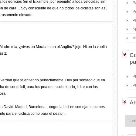
 los edificios (en el Eixample, por ejemplo) a toda velocidad sin
P
n de cara… Soy consciente de que no todos los ciclistas son así,
P
igrosamente elevado.
P
S
V
adre mía, ¿vives en México o en el Angliru? jeje. Ni en la vuelta
es :D
Co
pa
P
la verdad que te entiendo perfectamente. Doy por sentado que en
P
de ser dificil, para los peatones sobre todo, lidiar con los
os).
Ar
a David: Madrid, Barcelona... coger la bici en semejantes urbes
to para el ciclista como para el peatón.