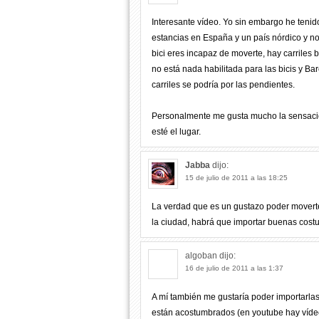
Interesante vídeo. Yo sin embargo he tenid
estancias en España y un país nórdico y no
bici eres incapaz de moverte, hay carriles 
no está nada habilitada para las bicis y B
carriles se podría por las pendientes.
Personalmente me gusta mucho la sensació
esté el lugar.
Jabba
dijo:
15 de julio de 2011 a las 18:25
La verdad que es un gustazo poder moverte 
la ciudad, habrá que importar buenas cost
algoban
dijo:
16 de julio de 2011 a las 1:37
A mí también me gustaría poder importarla
están acostumbrados (en youtube hay vídeo