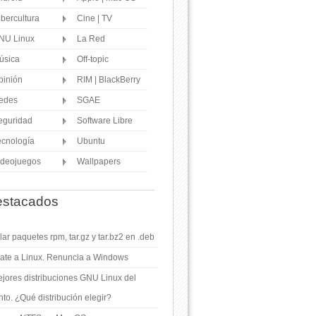
ibercultura
Cine | TV
NU Linux
La Red
úsica
Off-topic
pinión
RIM | BlackBerry
edes
SGAE
eguridad
Software Libre
ecnología
Ubuntu
ideojuegos
Wallpapers
stacados
ar paquetes rpm, tar.gz y tar.bz2 en .deb
ate a Linux. Renuncia a Windows
jores distribuciones GNU Linux del
o. ¿Qué distribución elegir?