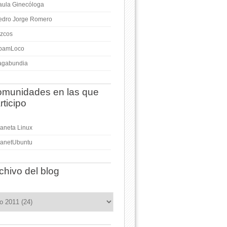
aula Ginecóloga
edro Jorge Romero
izcos
pamLoco
agabundia
munidades en las que
rticipo
laneta Linux
lanetUbuntu
chivo del blog