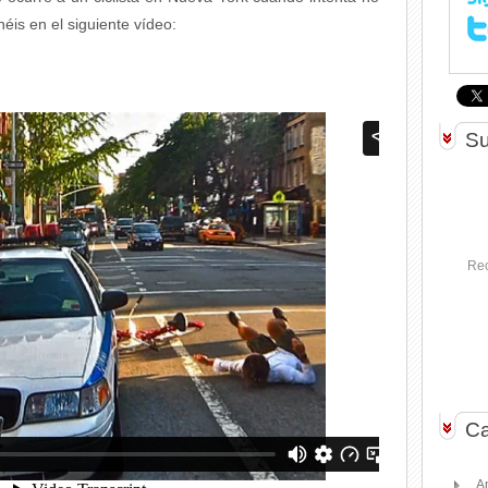
néis en el siguiente vídeo:
Su
Rec
Ca
A