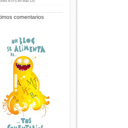
ciones NTFS en Mac OS
timos comentarios