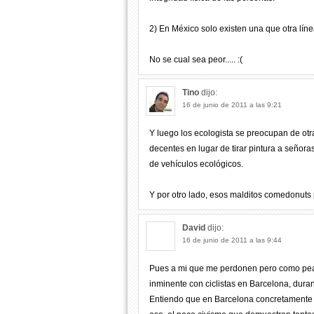
2) En México solo existen una que otra líne
No se cual sea peor..... :(
Tino
dijo:
16 de junio de 2011 a las 9:21
Y luego los ecologista se preocupan de otr
decentes en lugar de tirar pintura a señor
de vehículos ecológicos.
Y por otro lado, esos malditos comedonuts 
David
dijo:
16 de junio de 2011 a las 9:44
Pues a mi que me perdonen pero como pea
inminente con ciclistas en Barcelona, dura
Entiendo que en Barcelona concretamente e