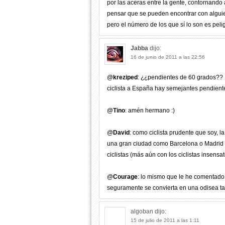
por las aceras entre la gente, contornando a
pensar que se pueden encontrar con alguie
pero el número de los que sí lo son es pel
Jabba
dijo:
16 de junio de 2011 a las 22:56
@
kreziped
: ¿¿pendientes de 60 grados?? M
ciclista a España hay semejantes pendient
@
Tino
: amén hermano :)
@
David
: como ciclista prudente que soy, 
una gran ciudad como Barcelona o Madrid ha 
ciclistas (más aún con los ciclistas insensat
@
Courage
: lo mismo que le he comentado 
seguramente se convierta en una odisea tan
algoban
dijo:
15 de julio de 2011 a las 1:11