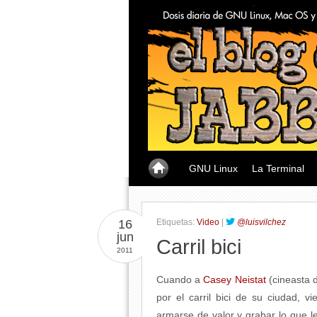
GNU Linux
La Terminal
16
Etiquetas:
Video
|
@luisvilchez
jun
Carril bici
2011
Cuando a
Casey Neistat
(cineasta d
por el carril bici de su ciudad, 
armarse de valor y grabar lo que l