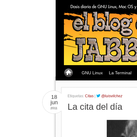
GNU Linux
La Terminal
18
Etiquetas:
Citas
|
@luisvilchez
jun
La cita del día
2011