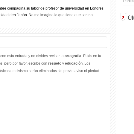
Parti
mbre compagina su labor de profesor de universidad en Londres
rsidad den Japón. No me imagino lo que tiene que ser ir a
Úl
con esta entrada y no olvides revisar la
ortografía
. Estás en tu
, pero por favor, escribe con
respeto
y
educación
. Los
icas de civismo serán eliminados sin previo aviso ni piedad.