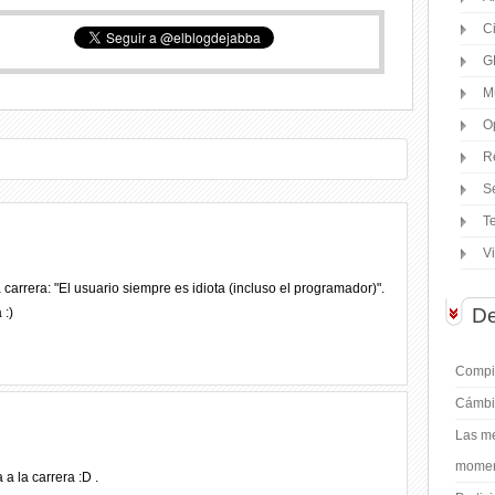
C
G
M
O
R
S
T
V
carrera: "El usuario siempre es idiota (incluso el programador)".
De
 :)
Compil
Cámbi
Las me
moment
 la carrera :D .