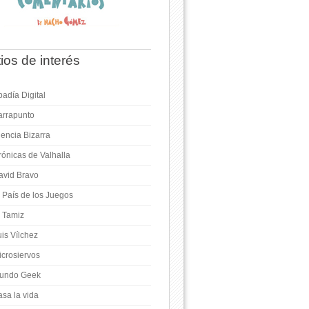
tios de interés
adía Digital
arrapunto
iencia Bizarra
rónicas de Valhalla
avid Bravo
l País de los Juegos
l Tamiz
is Vílchez
icrosiervos
undo Geek
asa la vida