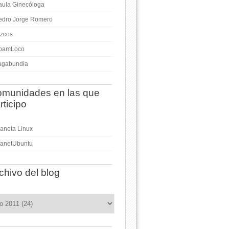
aula Ginecóloga
edro Jorge Romero
izcos
pamLoco
agabundia
munidades en las que
rticipo
laneta Linux
lanetUbuntu
chivo del blog