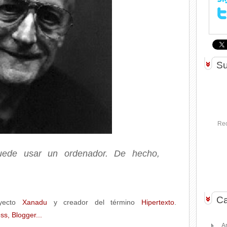
Su
Rec
ede usar un ordenador. De hecho,
Ca
oyecto
Xanadu
y creador del término
Hipertexto
.
A