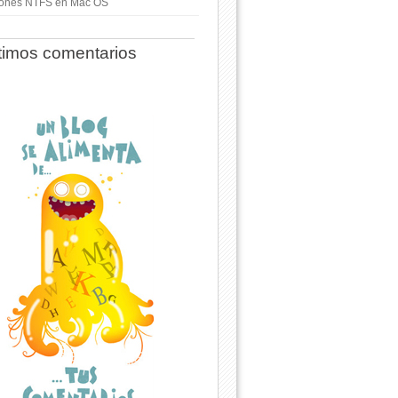
ciones NTFS en Mac OS
timos comentarios