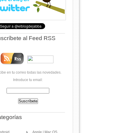
scríbete al Feed RSS
ibe en tu correo todas las novedades.
Introduce tu email:
tegorías
ndroid
Apple | Mac OS