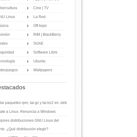
ibercultura
Cine | TV
NU Linux
La Red
úsica
Off-topic
pinión
RIM | BlackBerry
edes
SGAE
eguridad
Software Libre
ecnología
Ubuntu
ideojuegos
Wallpapers
stacados
ar paquetes rpm, tar.gz y tar.bz2 en .deb
ate a Linux. Renuncia a Windows
jores distribuciones GNU Linux del
o. ¿Qué distribución elegir?