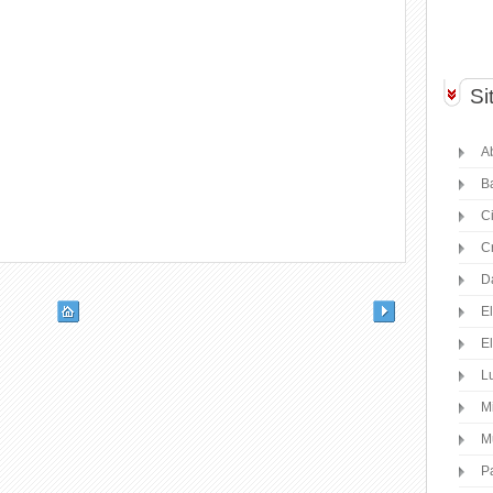
Si
Ab
B
C
C
D
E
E
Lu
M
M
P