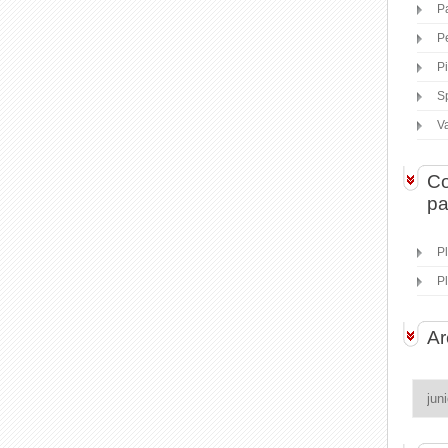
P
P
P
S
V
Co
pa
P
P
Ar