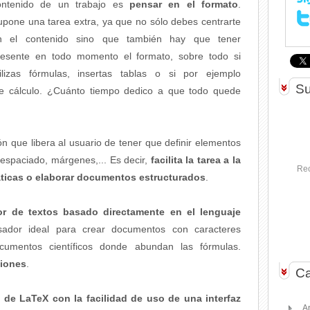
ontenido de un trabajo es
pensar en el formato
.
upone una tarea extra, ya que no sólo debes centrarte
n el contenido sino que también hay que tener
resente en todo momento el formato, sobre todo si
tilizas fórmulas, insertas tablas o si por ejemplo
Su
de cálculo. ¿Cuánto tiempo dedico a que todo quede
 que libera al usuario de tener que definir elementos
, espaciado, márgenes,... Es decir,
facilita la tarea a la
Rec
áticas o elaborar documentos estructurados
.
r de textos basado directamente en el lenguaje
ador ideal para crear documentos con caracteres
ocumentos científicos donde abundan las fórmulas.
ciones
.
Ca
 de LaTeX con la facilidad de uso de una interfaz
A