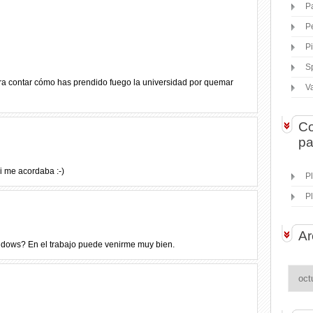
P
P
P
S
ara contar cómo has prendido fuego la universidad por quemar
V
Co
pa
i me acordaba :-)
P
P
Ar
ndows? En el trabajo puede venirme muy bien.