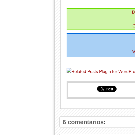
D
O
W
6 comentarios: