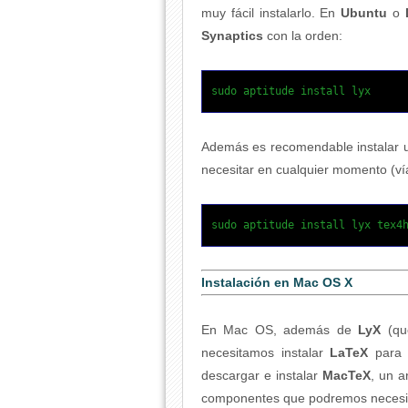
muy fácil instalarlo. En
Ubuntu
o
Synaptics
con la orden:
sudo aptitude install lyx
Además es recomendable instalar 
necesitar en cualquier momento (v
sudo aptitude install lyx tex4
Instalación en Mac OS X
En Mac OS, además de
LyX
(qu
necesitamos instalar
LaTeX
para 
descargar e instalar
MacTeX
, un a
componentes que podremos necesit