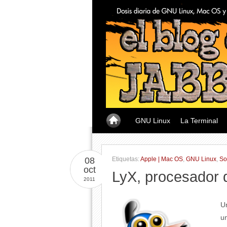
GNU Linux
La Terminal
08
Etiquetas:
Apple | Mac OS
,
GNU Linux
,
So
oct
LyX, procesador d
2011
U
u