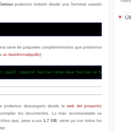
Parti
Debian
podemos instarlo desde una Terminal usando
Úl
una serie de paquetes complementarios que podremos
ía
un bioinformatiquillo
):
ht ispell ispanish texlive-latex-base texlive-la tex-extra texli
e podemos descargarlo desde la
web del proyecto
)
compilar los documentos. Lo más recomendable es
rchivo que, pese a sus
1.7 GB
, viene ya con todos los
ar: