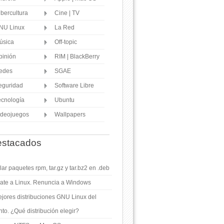
ibercultura
Cine | TV
NU Linux
La Red
úsica
Off-topic
pinión
RIM | BlackBerry
edes
SGAE
eguridad
Software Libre
ecnología
Ubuntu
ideojuegos
Wallpapers
stacados
ar paquetes rpm, tar.gz y tar.bz2 en .deb
ate a Linux. Renuncia a Windows
jores distribuciones GNU Linux del
o. ¿Qué distribución elegir?