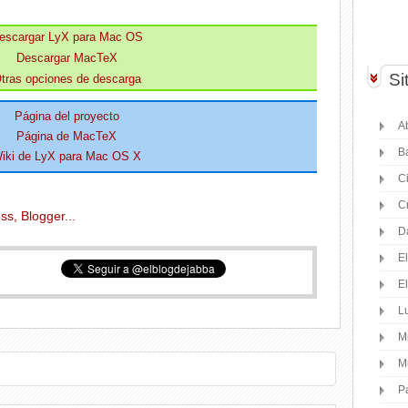
escargar LyX para Mac OS
Descargar MacTeX
Si
tras opciones de descarga
Página del proyecto
Ab
Página de MacTeX
B
iki de LyX para Mac OS X
C
C
D
E
E
Lu
M
M
P