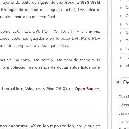
ayoría de editores siguiendo una filosofía
WYSIWYM
C
n lugar de escribir en lenguaje LaTeX, LyX edita el
G
ro sin mostrar su aspecto final.
M
 como LyX, TEX, DVI, PDF, PS, TXT, HTM y una vez
O
eamos podemos guardarlo en formato DVI, PS o PDF
R
io de la impresora virtual que instala.
S
T
cribir una carta, una novela, una obra de teatro o un
V
amplia colección de diseños de documentos listos para
De
n
Linux/Unix
, Windows y
Mac OS X
), es
Open Source
,
Compil
Cámbi
Las me
moment
os encontrar LyX en los repositorios
, por lo que es