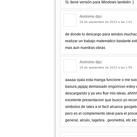
Si, tiene versión para Windows también :)
Anónimo
dijo:
18 de septiembre de 2013 a las 1:41
de donde lo descargo para windos muchach
realizar un trabajo matematico bastante e
mas aun nuestras obras
Anónimo
dijo:
18 de septiembre de 2013 a las 1:59
aaaaa ojala esta manga funcione o me sui
basura jajajaj demasiado engorroso estoy q
descargando y ya veo fluir mis ideas..ahhh
excelente presentacion que busco yo recom
simbolos de latex a el facil alcance geogeb
pero es el complemento ideal para el proce
general, alculo, lagebra , geometria, etc etc