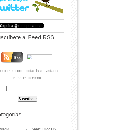
scríbete al Feed RSS
ibe en tu correo todas las novedades.
Introduce tu email:
tegorías
ndroid
Apple | Mac OS