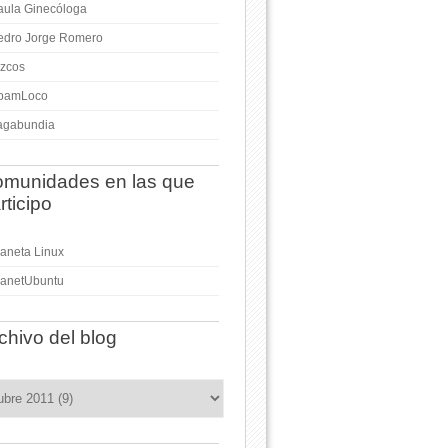
aula Ginecóloga
edro Jorge Romero
izcos
pamLoco
agabundia
munidades en las que
rticipo
laneta Linux
lanetUbuntu
chivo del blog