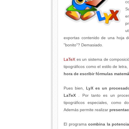
c
S
e
p
u
exportas contenido de una hoja 
"bonito"? Demasiado.
LaTeX
es un sistema de composición
tipográficos como el estilo de letra
hora de escribir fórmulas matem
Pues bien,
LyX es un procesado
LaTeX
. Por tanto es un proces
tipográficos especiales, como d
Además permite realizar
presenta
El programa
combina la potencia