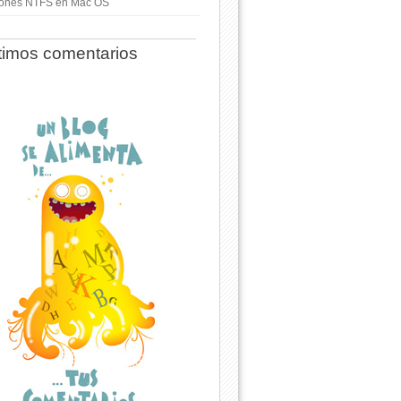
ciones NTFS en Mac OS
timos comentarios
ve-latex-recommended texlive-fonts-extra texlive-lang-spanish te