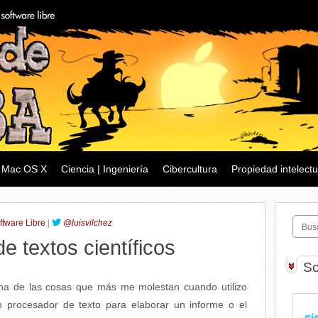
Mac OS X
Ciencia | Ingeniería
Cibercultura
Propiedad intelectu
ftware Libre
|
@luisvilchez
e textos científicos
So
na de las cosas que más me molestan cuando utilizo
n procesador de texto para elaborar un informe o el