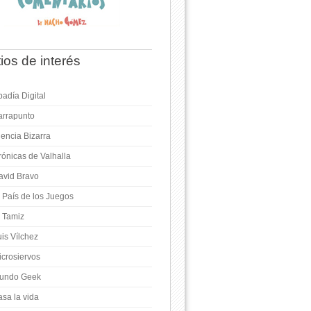
tios de interés
adía Digital
arrapunto
iencia Bizarra
rónicas de Valhalla
avid Bravo
l País de los Juegos
l Tamiz
is Vílchez
icrosiervos
undo Geek
asa la vida