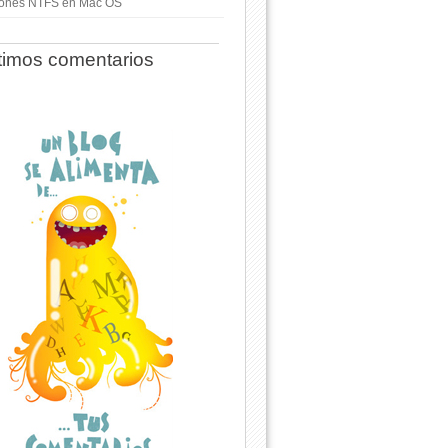
ciones NTFS en Mac OS
timos comentarios