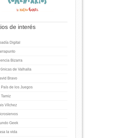
tios de interés
adía Digital
arrapunto
iencia Bizarra
rónicas de Valhalla
avid Bravo
l País de los Juegos
l Tamiz
is Vílchez
icrosiervos
undo Geek
asa la vida