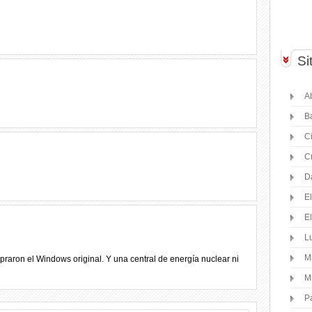
Si
Ab
B
C
C
D
E
E
Lu
M
praron el Windows original. Y una central de energía nuclear ni
M
P