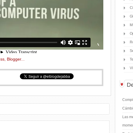
C
G
M
O
R
S
T
V
De
Compil
Cámbi
Las me
moment