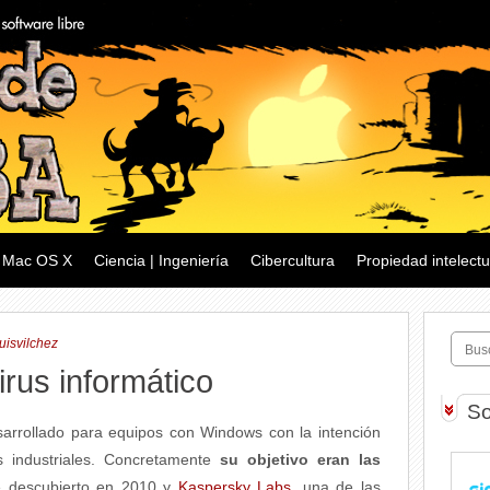
Mac OS X
Ciencia | Ingeniería
Cibercultura
Propiedad intelectu
uisvilchez
rus informático
So
sarrollado para equipos con Windows con la intención
s industriales. Concretamente
su objetivo eran las
e descubierto en 2010 y
Kaspersky Labs
, una de las