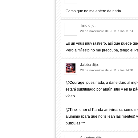
Como que no me entero de nada...
Tino
dijo:
20 de noviembre de 2011 a las 11:54
Es un virus muy rastrero, así que puede qu
Pero a mí esto no me preocupa, tengo el Pa
Jabba
dijo:
20 de noviembre de 2011 a las 14:31
@
Courage
: pues nada, a darle duro al ing
estará subtitulado por algún sitio y en la p
vídeo.
@
Tino
: tener el Panda antivirus es como m
aluminio (para que no te lean las mentes) 
burbujas ^^
Anónimo
dijo: