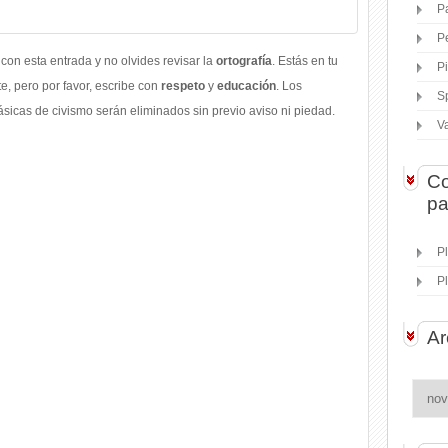
P
P
con esta entrada y no olvides revisar la
ortografía
. Estás en tu
P
, pero por favor, escribe con
respeto
y
educación
. Los
S
icas de civismo serán eliminados sin previo aviso ni piedad.
V
Co
pa
P
P
Ar