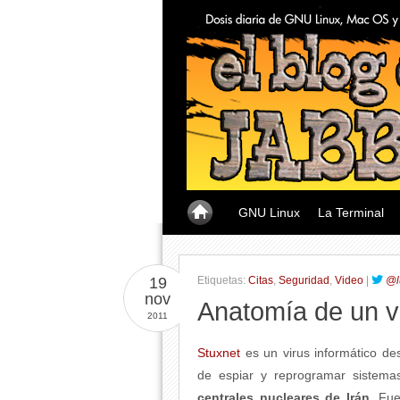
GNU Linux
La Terminal
19
Etiquetas:
Citas
,
Seguridad
,
Video
|
@l
nov
Anatomía de un vi
2011
Stuxnet
es un virus informático de
de espiar y reprogramar sistema
centrales nucleares de Irán
. Fu