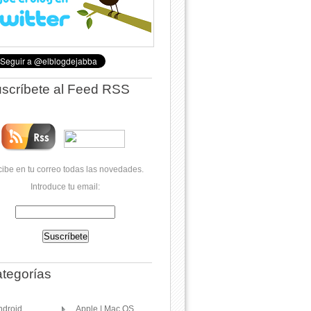
scríbete al Feed RSS
ibe en tu correo todas las novedades.
Introduce tu email:
tegorías
ndroid
Apple | Mac OS