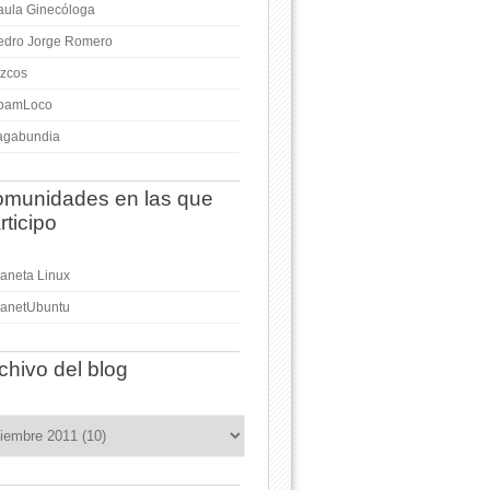
aula Ginecóloga
edro Jorge Romero
izcos
pamLoco
agabundia
munidades en las que
rticipo
laneta Linux
lanetUbuntu
chivo del blog