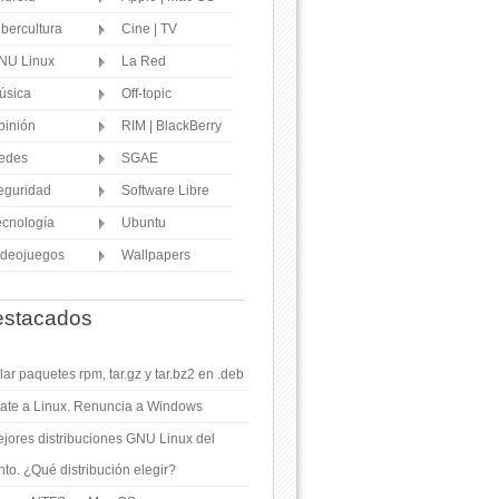
ibercultura
Cine | TV
NU Linux
La Red
úsica
Off-topic
pinión
RIM | BlackBerry
edes
SGAE
eguridad
Software Libre
ecnología
Ubuntu
ideojuegos
Wallpapers
stacados
ar paquetes rpm, tar.gz y tar.bz2 en .deb
ate a Linux. Renuncia a Windows
jores distribuciones GNU Linux del
o. ¿Qué distribución elegir?