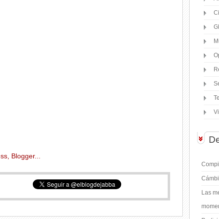
C
G
M
O
R
S
T
V
De
Compil
Cámbi
Las me
moment