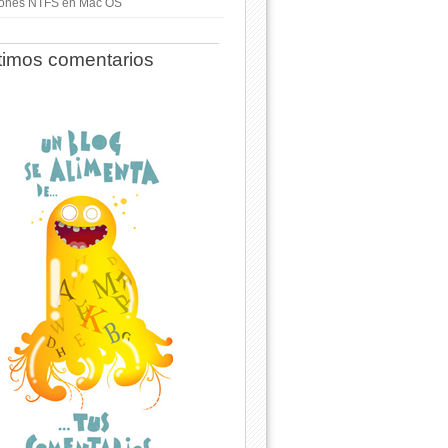
ciones NTFS en Mac OS
timos comentarios