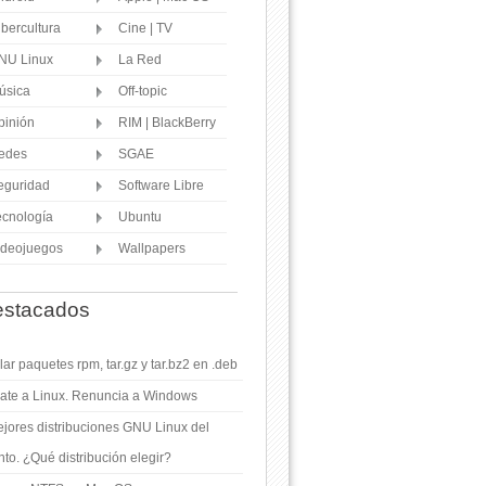
ibercultura
Cine | TV
NU Linux
La Red
úsica
Off-topic
pinión
RIM | BlackBerry
edes
SGAE
eguridad
Software Libre
ecnología
Ubuntu
ideojuegos
Wallpapers
stacados
ar paquetes rpm, tar.gz y tar.bz2 en .deb
ate a Linux. Renuncia a Windows
jores distribuciones GNU Linux del
o. ¿Qué distribución elegir?