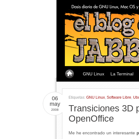
GNU Linux
La Terminal
06
Etiquetas:
GNU Linux
,
Software Libre
,
Ub
may
Transiciones 3D 
2008
OpenOffice
Me he encontrado un interesante