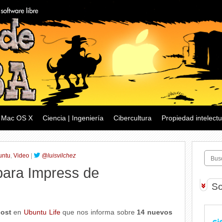
Mac OS X
Ciencia | Ingeniería
Cibercultura
Propiedad intelectu
untu
,
Video
|
@luisvilchez
para Impress de
So
post
en
Ubuntu Life
que nos informa sobre
14 nuevos