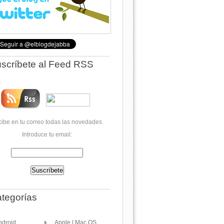
scríbete al Feed RSS
ibe en tu correo todas las novedades.
Introduce tu email:
tegorías
ndroid
Apple | Mac OS