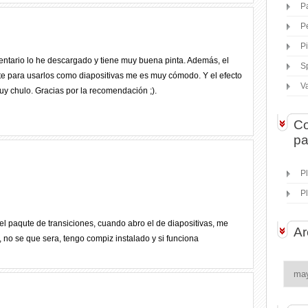
P
P
P
entario lo he descargado y tiene muy buena pinta. Además, el
S
te para usarlos como diapositivas me es muy cómodo. Y el efecto
V
uy chulo. Gracias por la recomendación ;).
Co
pa
P
P
el paqute de transiciones, cuando abro el de diapositivas, me
Ar
 no se que sera, tengo compiz instalado y si funciona