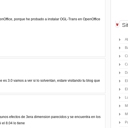
enOffice, porque he probado a instalar OGL-Trans en OpenOffice
Si
Ab
B
C
C
D
e es 3.0 vamos a ver si lo solventan, estare visitando tu blog que
E
E
Lu
M
M
gunos efectos de 3era dimension parecidos y se encuentra en los
P
 el 8.04 lo tiene