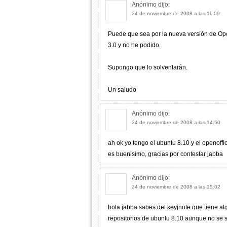
Anónimo
dijo:
24 de noviembre de 2008 a las 11:09
Puede que sea por la nueva versión de Op
3.0 y no he podido.
Supongo que lo solventarán.
Un saludo
Anónimo
dijo:
24 de noviembre de 2008 a las 14:50
ah ok yo tengo el ubuntu 8.10 y el openoffic
es buenisimo, gracias por contestar jabba
Anónimo
dijo:
24 de noviembre de 2008 a las 15:02
hola jabba sabes del keyjnote que tiene al
repositorios de ubuntu 8.10 aunque no se si