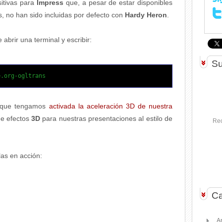
itivas para
Impress
que, a pesar de estar disponibles
s, no han sido incluidas por defecto con
Hardy Heron
.
abrir una terminal y escribir:
Su
e.org-ogltrans
e que tengamos
activada la aceleración 3D de nuestra
de efectos
3D
para nuestras presentaciones al estilo de
Rec
las en acción:
Ca
A