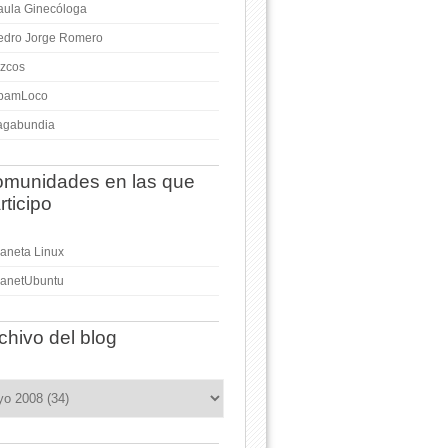
aula Ginecóloga
edro Jorge Romero
izcos
pamLoco
agabundia
munidades en las que
rticipo
laneta Linux
lanetUbuntu
chivo del blog