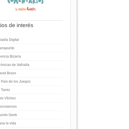
tios de interés
adía Digital
arrapunto
iencia Bizarra
rónicas de Valhalla
avid Bravo
l País de los Juegos
l Tamiz
is Vílchez
icrosiervos
undo Geek
asa la vida