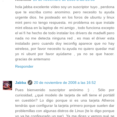
hola jabba excelente vídeo soy un suscriptor tuyo , perdona
que te escriba como anomimo. pero necesito tu ayuda
urgente dios. he posteado en los foros de ubuntu y linux
mint pero no tengo respuesta. mi problema es que instale
mint elissa en la laptop de mi amigo , todo funciona excepto
el wi fi he hecho de todo instalar los drivers de madwifi pero
nada no me detecta ninguna red , es mas el driver esta
instalado pero cuando doy iwconfig aparece que no hay
wireless, por favor necesito tu ayuda no quiero quedar mal
yo ni ubunt por favor ayúdame , ya no se que hacer.
gracias de antemano
Responder
Jabba
20 de noviembre de 2008 a las 16:52
Pues bienvenido suscriptor anónimo :) . Sólo por
curiosidad, ¿qué modelo de tarjeta de wifi tiene el portátil
en cuestión? Lo digo porque si es una tarjeta Atheros
tendrás que configurar la tarjeta primero porque suelen dar
problemillas con algunas distros de Linux (te lo digo porque
yo ya he configurado un par). Ya me dices y vemos qué se