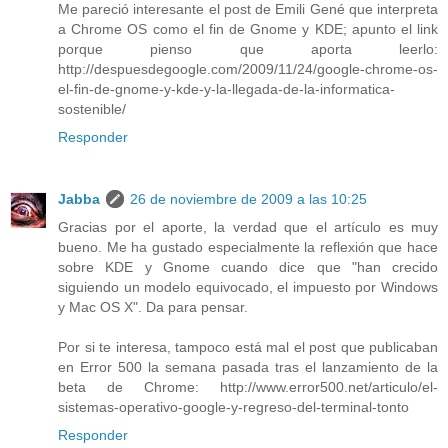
Me pareció interesante el post de Emili Gené que interpreta
a Chrome OS como el fin de Gnome y KDE; apunto el link
porque pienso que aporta leerlo:
http://despuesdegoogle.com/2009/11/24/google-chrome-os-
el-fin-de-gnome-y-kde-y-la-llegada-de-la-informatica-
sostenible/
Responder
Jabba
26 de noviembre de 2009 a las 10:25
Gracias por el aporte, la verdad que el artículo es muy
bueno. Me ha gustado especialmente la reflexión que hace
sobre KDE y Gnome cuando dice que "han crecido
siguiendo un modelo equivocado, el impuesto por Windows
y Mac OS X". Da para pensar.
Por si te interesa, tampoco está mal el post que publicaban
en Error 500 la semana pasada tras el lanzamiento de la
beta de Chrome: http://www.error500.net/articulo/el-
sistemas-operativo-google-y-regreso-del-terminal-tonto
Responder