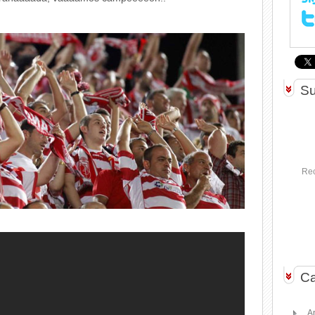
Su
Rec
Ca
A