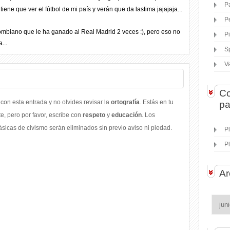
P
iene que ver el fútbol de mi país y verán que da lastima jajajaja...
P
ombiano que le ha ganado al Real Madrid 2 veces :), pero eso no
P
...
S
V
Co
con esta entrada y no olvides revisar la
ortografía
. Estás en tu
pa
, pero por favor, escribe con
respeto
y
educación
. Los
icas de civismo serán eliminados sin previo aviso ni piedad.
P
P
Ar