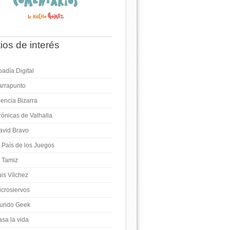
tios de interés
adía Digital
arrapunto
iencia Bizarra
rónicas de Valhalla
avid Bravo
l País de los Juegos
l Tamiz
is Vílchez
icrosiervos
undo Geek
asa la vida