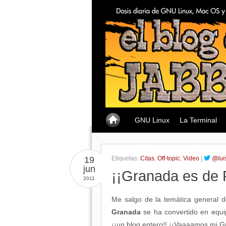
GNU Linux
La Terminal
19
Etiquetas:
Citas
,
Off-topic
,
Video
|
@lui
jun
¡¡Granada es de 
2011
Me salgo de la temática general d
Granada
se ha convertido en equ
¡¡un blog entero!! ¡¡Vaaaamos mi