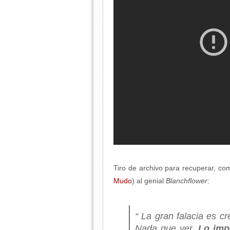
Tiro de archivo para recuperar, co
Mudo
) al genial
Blanchflower
:
“ La gran falacia es c
Nada que ver.
Lo impo