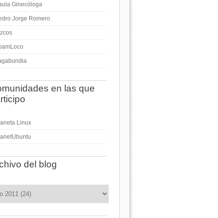
aula Ginecóloga
edro Jorge Romero
izcos
pamLoco
agabundia
munidades en las que
rticipo
laneta Linux
lanetUbuntu
chivo del blog