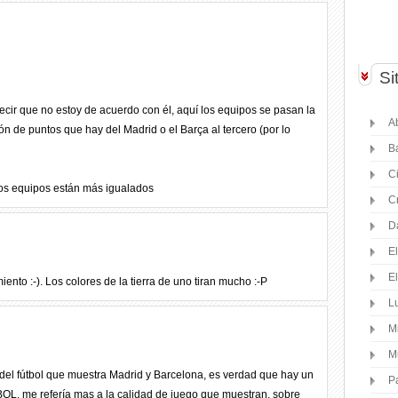
Si
ecir que no estoy de acuerdo con él, aquí los equipos se pasan la
Ab
alón de puntos que hay del Madrid o el Barça al tercero (por lo
B
C
los equipos están más igualados
C
D
E
E
ento :-). Los colores de la tierra de uno tiran mucho :-P
Lu
M
M
 del fútbol que muestra Madrid y Barcelona, es verdad que hay un
P
BOL, me refería mas a la calidad de juego que muestran, sobre