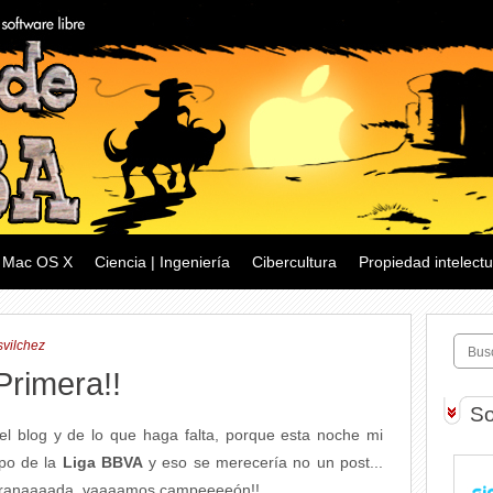
Mac OS X
Ciencia | Ingeniería
Cibercultura
Propiedad intelectu
svilchez
Primera!!
So
el blog y de lo que haga falta, porque esta noche mi
ipo de la
Liga BBVA
y eso se merecería no un post...
 Granaaaada, vaaaamos campeeeeón!!