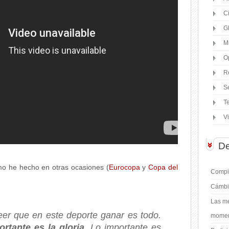
C
G
M
O
R
S
T
V
De
mo he hecho en otras ocasiones (
Eurocopa
y
Copa del
Compil
Cámbi
Las me
reer que en este deporte ganar es todo.
moment
rtante es la gloria
. Lo importante es