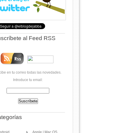
scríbete al Feed RSS
ibe en tu correo todas las novedades.
Introduce tu email:
tegorías
ndroid
Apple | Mac OS