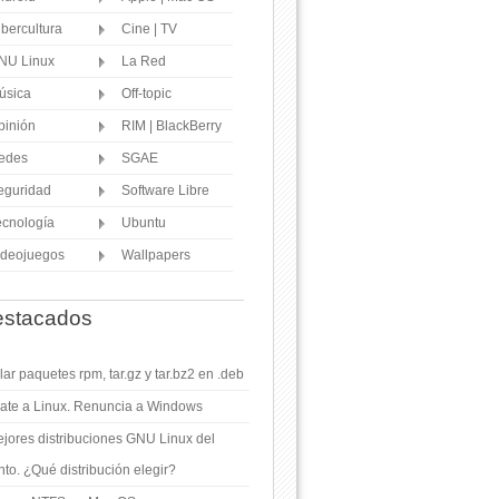
ibercultura
Cine | TV
NU Linux
La Red
úsica
Off-topic
pinión
RIM | BlackBerry
edes
SGAE
eguridad
Software Libre
ecnología
Ubuntu
ideojuegos
Wallpapers
stacados
ar paquetes rpm, tar.gz y tar.bz2 en .deb
ate a Linux. Renuncia a Windows
jores distribuciones GNU Linux del
o. ¿Qué distribución elegir?