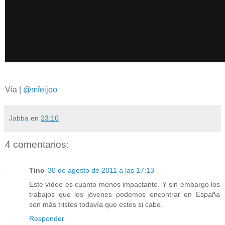
Vía |
@mfeijoo
Jabba
en
23:10
4 comentarios:
Tino
30 de agosto de 2011 a las 17:13
Este vídeo es cuanto menos impactante. Y sin embargo los
trabajos que los jóvenes podemos encontrar en España
son más tristes todavía que estos si cabe.
Responder