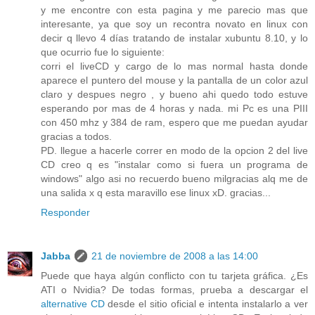
y me encontre con esta pagina y me parecio mas que
interesante, ya que soy un recontra novato en linux con
decir q llevo 4 días tratando de instalar xubuntu 8.10, y lo
que ocurrio fue lo siguiente:
corri el liveCD y cargo de lo mas normal hasta donde
aparece el puntero del mouse y la pantalla de un color azul
claro y despues negro , y bueno ahi quedo todo estuve
esperando por mas de 4 horas y nada. mi Pc es una PIII
con 450 mhz y 384 de ram, espero que me puedan ayudar
gracias a todos.
PD. llegue a hacerle correr en modo de la opcion 2 del live
CD creo q es "instalar como si fuera un programa de
windows" algo asi no recuerdo bueno milgracias alq me de
una salida x q esta maravillo ese linux xD. gracias...
Responder
Jabba
21 de noviembre de 2008 a las 14:00
Puede que haya algún conflicto con tu tarjeta gráfica. ¿Es
ATI o Nvidia? De todas formas, prueba a descargar el
alternative CD
desde el sitio oficial e intenta instalarlo a ver