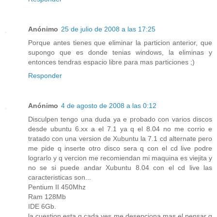
Anónimo
25 de julio de 2008 a las 17:25
Porque antes tienes que eliminar la particion anterior, que
supongo que es donde tenias windows, la eliminas y
entonces tendras espacio libre para mas particiones ;)
Responder
Anónimo
4 de agosto de 2008 a las 0:12
Disculpen tengo una duda ya e probado con varios discos
desde ubuntu 6.xx a el 7.1 ya q el 8.04 no me corrio e
tratado con una version de Xubuntu la 7.1 cd alternate pero
me pide q inserte otro disco sera q con el cd live podre
lograrlo y q vercion me recomiendan mi maquina es viejita y
no se si puede andar Xubuntu 8.04 con el cd live las
caracteristicas son...
Pentium II 450Mhz
Ram 128Mb
IDE 6Gb.
la cuestion esta q cada ves me desepciona mas el pensar q