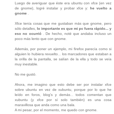
Luego de averiguar que éste era ubuntu con xfce (en vez
de gnome), logré instalar y probar xfce y:
he vuelto a
gnome
.
Xfce tenía cosas que me gustaban más que gnome, pero
sólo detalles,
lo importante es que mi pc fuera rápido... y
eso no ocurrió
. De hecho, noté que andaba incluso un
poco más lento que con gnome.
Además, por poner un ejemplo, mi firefox parecía como si
alguien lo hubiera revuelto... los marcadores que estaban a
la orilla de la pantalla, se salían de la ella y todo se veía
muy inestable.
No me gustó.
Ahora, me imagino que esto debe ser por instalar xfce
sobre ubuntu en vez de xubuntu, porque por lo que he
leído en foros, blog's y demás... todos comentan que
xubuntu (y xfce por sí solo también) es una cosa
maravillosa que anda como una bala.
A mi pesar, por el momento, me quedo con gnome.