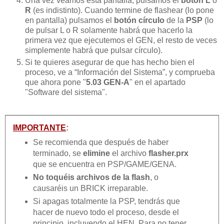
Una vez veamos esta pantalla, pulsamos el
botón L
o
R
(es indistinto). Cuando termine de flashear (lo pone
en pantalla) pulsamos el
botón círculo
de la
PSP
(lo
de pulsar L o R solamente habrá que hacerlo la
primera vez que ejecutemos el GEN, el resto de veces
simplemente habrá que pulsar círculo).
Si te quieres asegurar de que has hecho bien el
proceso, ve a “Información del Sistema”, y comprueba
que ahora pone "
5.03 GEN-A
" en el apartado
"Software del sistema".
IMPORTANTE
:
Se recomienda que después de haber
terminado, se
elimine
el archivo
flasher.prx
que se encuentra en PSP/GAME/GENA.
No toquéis archivos de la flash
, o
causaréis un BRICK irreparable.
Si apagas totalmente la PSP, tendrás que
hacer de nuevo todo el proceso, desde el
principio, incluyendo el HEN. Para no tener