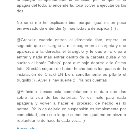
apagas del todo, al encenderla, toca volver a ejecutarlos los
dos.
No sé si me he explicado bien porque igual es un poco
enrevesado de entender (y más todavía de explicar) :) .
@Gresziu: cuando entras al directorio foto, espera un
segundo que se cargue la miniimagen en la carpeta y que
aparezca a la derecha el tríangulo y le das a la x para
entrar y nada más entrar dentro de la carpeta pulsa y no
sueltes el botón "abajo" para que baje deprisa a la última
foto. Si estás seguro de haber hecho todos los pasos de la
instalación de ChickHEN bien, sencillamente es pillarle el
truquillo :) . A ver si hay suerte ;) . Ya nos cuentas
@Anónimo: desconocía completamente el dato que das
sobre la vida de las baterías. No es malo para nada
apagarla y volver a hacer el proceso, de hecho es lo
normal. Yo lo de dejarlo en suspensión es simplemente por
comodidad, pero con lo que comentas igual me empiezo a
replantear lo de hacerlo cada vez... :)
Responder