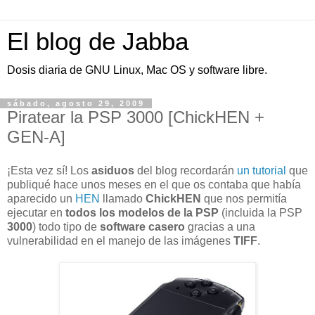
El blog de Jabba
Dosis diaria de GNU Linux, Mac OS y software libre.
sábado, agosto 29, 2009
Piratear la PSP 3000 [ChickHEN +
GEN-A]
¡Esta vez sí! Los
asiduos
del blog recordarán
un tutorial
que
publiqué hace unos meses en el que os contaba que había
aparecido un
HEN
llamado
ChickHEN
que nos permitía
ejecutar en
todos los modelos de la PSP
(incluida la PSP
3000
) todo tipo de
software casero
gracias a una
vulnerabilidad en el manejo de las imágenes
TIFF
.