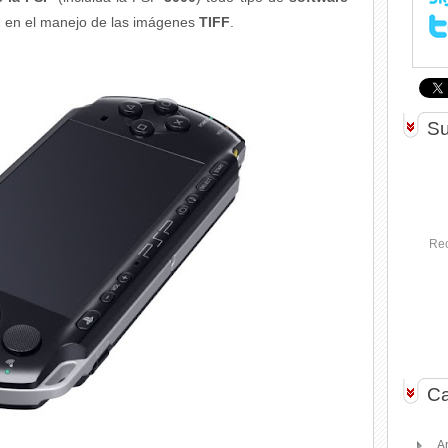
d en el manejo de las imágenes
TIFF
.
Su
Rec
Ca
A