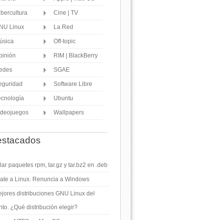
ibercultura
Cine | TV
NU Linux
La Red
úsica
Off-topic
pinión
RIM | BlackBerry
edes
SGAE
eguridad
Software Libre
ecnología
Ubuntu
ideojuegos
Wallpapers
stacados
ar paquetes rpm, tar.gz y tar.bz2 en .deb
ate a Linux. Renuncia a Windows
jores distribuciones GNU Linux del
o. ¿Qué distribución elegir?