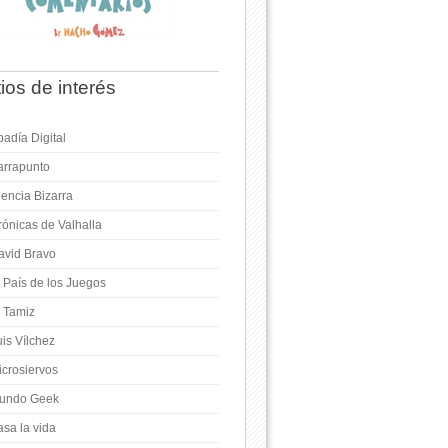
tios de interés
adía Digital
arrapunto
iencia Bizarra
rónicas de Valhalla
avid Bravo
l País de los Juegos
l Tamiz
is Vílchez
icrosiervos
undo Geek
asa la vida