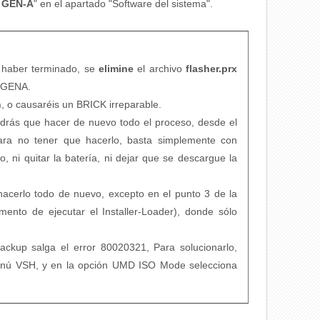
3 GEN-A
" en el apartado "Software del sistema".
haber terminado, se
elimine
el archivo
flasher.prx
/GENA.
h
, o causaréis un BRICK irreparable.
ndrás que hacer de nuevo todo el proceso, desde el
Para no tener que hacerlo, basta simplemente con
 ni quitar la batería, ni dejar que se descargue la
hacerlo todo de nuevo, excepto en el punto 3 de la
ento de ejecutar el Installer-Loader), donde sólo
ackup salga el error 80020321, Para solucionarlo,
menú VSH, y en la opción UMD ISO Mode selecciona