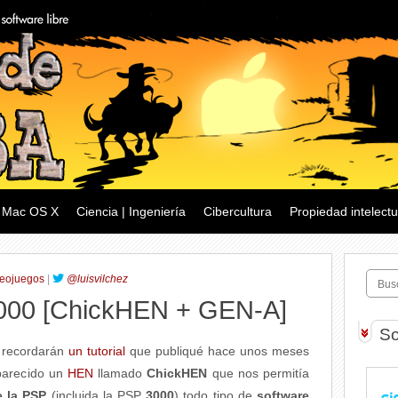
Mac OS X
Ciencia | Ingeniería
Cibercultura
Propiedad intelectu
eojuegos
|
@luisvilchez
3000 [ChickHEN + GEN-A]
So
g recordarán
un tutorial
que publiqué hace unos meses
parecido un
HEN
llamado
ChickHEN
que nos permitía
e la PSP
(incluida la PSP
3000
) todo tipo de
software