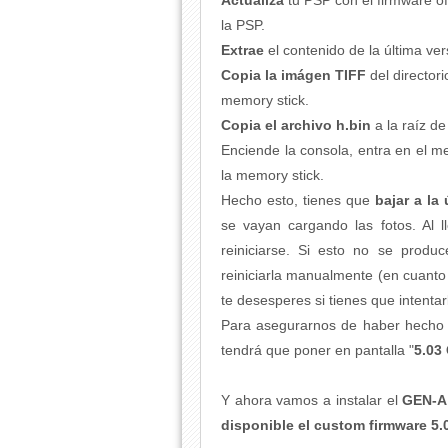
Actualiza
tu PSP con el firmware of
la PSP.
Extrae
el contenido de la última v
C
opia la imágen TIFF
del directo
memory stick.
Copia el archivo h.bin
a la raíz de
Enciende la consola, entra en el m
la memory stick.
Hecho esto, tienes que
bajar a la
se vayan cargando las fotos. Al l
reiniciarse. Si esto no se prod
reiniciarla manualmente (en cuanto 
te desesperes si tienes que intentar
Para asegurarnos de haber hecho b
tendrá que poner en pantalla "
5.03
Y ahora vamos a instalar el
GEN-A
disponible el custom firmware 5