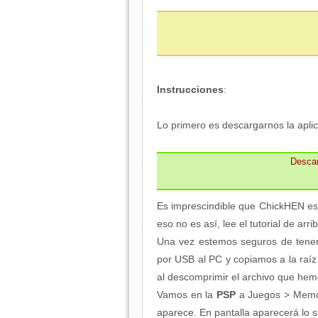
Instrucciones
:
Lo primero es descargarnos la aplic
Desca
Es imprescindible que ChickHEN esté
eso no es así, lee el tutorial de arri
Una vez estemos seguros de tenerl
por USB al PC y copiamos a la raí
al descomprimir el archivo que he
Vamos en la
PSP
a Juegos > Memor
aparece. En pantalla aparecerá lo s