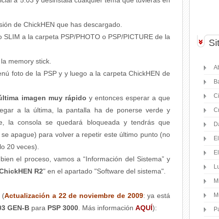
icial a 5.03 y desinstala cualquier tema que tuvieras en
ersión de ChickHEN que has descargado.
rio SLIM a la carpeta PSP/PHOTO o PSP/PICTURE de la
Si
 la memory stick.
Ab
enú foto de la PSP y y luego a la carpeta ChickHEN de
B
C
 última imagen muy rápido
y entonces esperar a que
legar a la última, la pantalla ha de ponerse verde y
C
uce, la consola se quedará bloqueada y tendrás que
D
se apague) para volver a repetir este último punto (no
E
lo 20 veces).
E
ien el proceso, vamos a “Información del Sistema” y
Lu
 ChickHEN R2
" en el apartado "Software del sistema".
M
(
Actualización a 22 de noviembre de 2009
: ya está
M
.03 GEN-B
para
PSP 3000
. Más información
AQUÍ
):
P