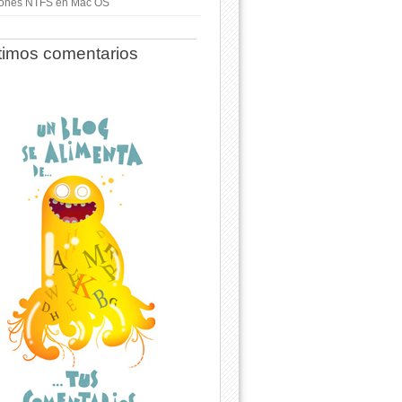
ciones NTFS en Mac OS
timos comentarios