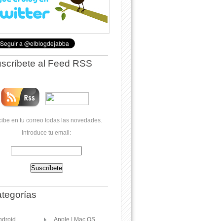
scríbete al Feed RSS
ibe en tu correo todas las novedades.
Introduce tu email:
tegorías
ndroid
Apple | Mac OS