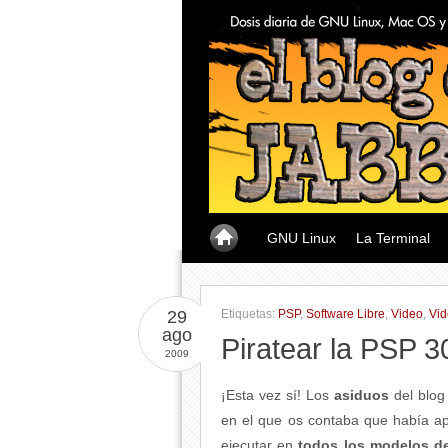
GNU Linux
La Terminal
29
Etiquetas:
PSP
,
Software Libre
,
Video
,
Vid
ago
Piratear la PSP 
2009
¡Esta vez sí! Los
asiduos
del blo
en el que os contaba que había a
ejecutar en
todos los modelos d