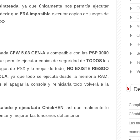
irateada
, ya que únicamente nos permitía ejecutar
C
s decir que
ERA imposible
ejecutar copias de juegos de
G
PSX.
M
O
R
mada
CFW 5.03 GEN-A
y compatible con las
PSP 3000
S
que permite ejecutar copias de seguridad de
TODOS
los
T
uegos de PSX y lo mejor de todo,
NO EXISTE RIESGO
V
OLA
, ya que todo se ejecuta desde la memoria RAM,
e al apagar la consola y reiniciarla todo volverá a la
De
Compil
stalado y ejecutado ChickHEN
, así que realmente lo
Cámbi
tar y mejorar las funciones del anterior.
Las me
moment