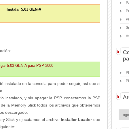
P
Instalar 5.03 GEN-A
P
P
S
V
ación:
Co
pa
rgar 5.03 GEN-A para PSP-3000
P
P
 instalado en la consola para poder seguir, así que si
ba.
Ar
o instalado, y sin apagar la PSP, conectamos la PSP
z de la Memory Stick todos los archivos que obtenemos
mos descargado.
y Stick y ejecutamos el archivo
Installer-Loader
que
iguiente: