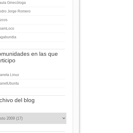
aula Ginecóloga
edro Jorge Romero
izcos
pamLoco
agabundia
munidades en las que
rticipo
laneta Linux
lanetUbuntu
chivo del blog