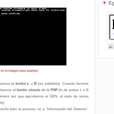
Eg
k en la imagen para ampliar)
lsamos el
botón L
o
R
(es indistinto). Cuando termine
pulsamos el
botón círculo
de la
PSP
(lo de pulsar L o R
rimera vez que ejecutemos el GEN, el resto de veces
lo).
hecho bien el proceso, ve a “Información del Sistema”,