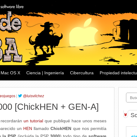
Mac OS X
Ciencia | Ingeniería
Cibercultura
Propiedad intelectu
eojuegos
|
@luisvilchez
3000 [ChickHEN + GEN-A]
So
g recordarán
un tutorial
que publiqué hace unos meses
parecido un
HEN
llamado
ChickHEN
que nos permitía
e la PSP
(incluida la PSP
3000
) todo tipo de
software