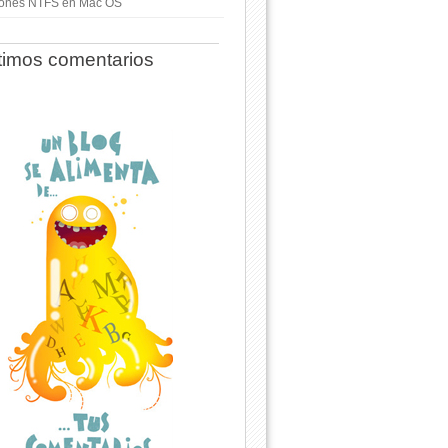
ciones NTFS en Mac OS
timos comentarios