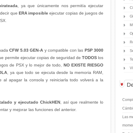
irateada
, ya que únicamente nos permitía ejecutar
C
s decir que
ERA imposible
ejecutar copias de juegos de
G
PSX.
M
O
R
mada
CFW 5.03 GEN-A
y compatible con las
PSP 3000
S
que permite ejecutar copias de seguridad de
TODOS
los
T
uegos de PSX y lo mejor de todo,
NO EXISTE RIESGO
V
OLA
, ya que todo se ejecuta desde la memoria RAM,
e al apagar la consola y reiniciarla todo volverá a la
De
Compil
stalado y ejecutado ChickHEN
, así que realmente lo
Cámbi
tar y mejorar las funciones del anterior.
Las me
moment