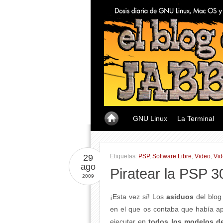
GNU Linux
La Terminal
29
Etiquetas:
PSP
,
Software Libre
,
Video
,
Vid
ago
Piratear la PSP 
2009
¡Esta vez sí! Los
asiduos
del blo
en el que os contaba que había a
ejecutar en
todos los modelos d