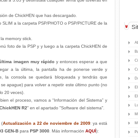
icial a 5.03 y desinstala cualquier tema que tuvieras en
ersión de ChickHEN que has descargado.
rio SLIM a la carpeta PSP/PHOTO o PSP/PICTURE de la
Si
 la memory stick.
Ab
enú foto de la PSP y y luego a la carpeta ChickHEN de
B
C
 última imagen muy rápido
y entonces esperar a que
legar a la última, la pantalla ha de ponerse verde y
C
uce, la consola se quedará bloqueada y tendrás que
D
se apague) para volver a repetir este último punto (no
E
lo 20 veces).
E
ien el proceso, vamos a “Información del Sistema” y
Lu
 ChickHEN R2
" en el apartado "Software del sistema".
M
(
Actualización a 22 de noviembre de 2009
: ya está
M
.03 GEN-B
para
PSP 3000
. Más información
AQUÍ
):
P