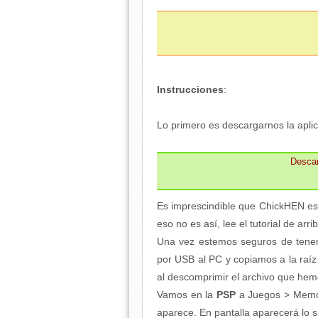
Instrucciones
:
Lo primero es descargarnos la aplic
Desca
Es imprescindible que ChickHEN esté
eso no es así, lee el tutorial de arri
Una vez estemos seguros de tenerl
por USB al PC y copiamos a la raí
al descomprimir el archivo que he
Vamos en la
PSP
a Juegos > Memor
aparece. En pantalla aparecerá lo s