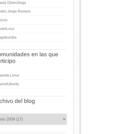
aula Ginecóloga
edro Jorge Romero
izcos
pamLoco
agabundia
munidades en las que
rticipo
laneta Linux
lanetUbuntu
chivo del blog