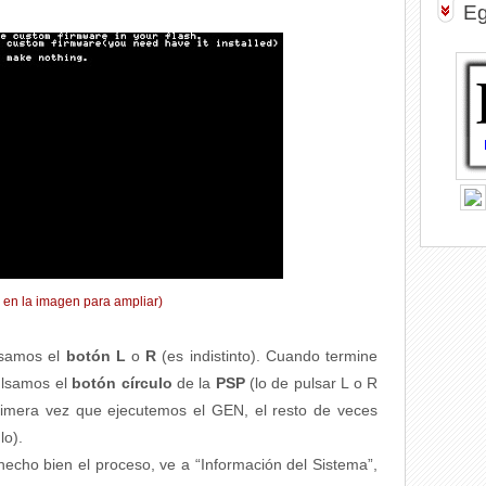
Eg
k en la imagen para ampliar)
lsamos el
botón L
o
R
(es indistinto). Cuando termine
pulsamos el
botón círculo
de la
PSP
(lo de pulsar L o R
rimera vez que ejecutemos el GEN, el resto de veces
lo).
hecho bien el proceso, ve a “Información del Sistema”,