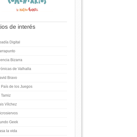
tios de interés
adía Digital
arrapunto
iencia Bizarra
rónicas de Valhalla
avid Bravo
l País de los Juegos
l Tamiz
is Vílchez
icrosiervos
undo Geek
asa la vida