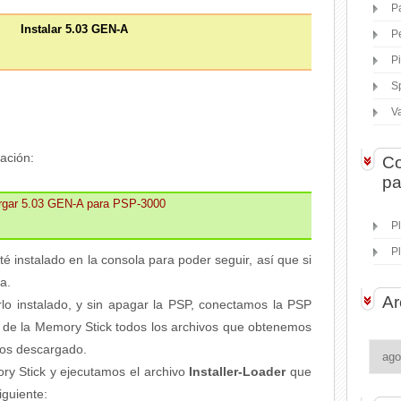
P
Instalar 5.03 GEN-A
P
P
S
V
ación:
Co
pa
rgar 5.03 GEN-A para PSP-3000
P
P
 instalado en la consola para poder seguir, así que si
ba.
Ar
o instalado, y sin apagar la PSP, conectamos la PSP
z de la Memory Stick todos los archivos que obtenemos
mos descargado.
y Stick y ejecutamos el archivo
Installer-Loader
que
iguiente: