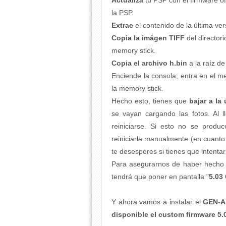
Actualiza
tu PSP con el firmware of
la PSP.
Extrae
el contenido de la última v
C
opia la imágen TIFF
del directo
memory stick.
Copia el archivo h.bin
a la raíz de
Enciende la consola, entra en el m
la memory stick.
Hecho esto, tienes que
bajar a la
se vayan cargando las fotos. Al l
reiniciarse. Si esto no se prod
reiniciarla manualmente (en cuanto 
te desesperes si tienes que intentar
Para asegurarnos de haber hecho b
tendrá que poner en pantalla "
5.03
Y ahora vamos a instalar el
GEN-A
disponible el custom firmware 5