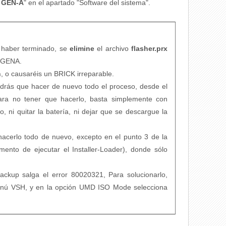
3 GEN-A
" en el apartado "Software del sistema".
haber terminado, se
elimine
el archivo
flasher.prx
/GENA.
h
, o causaréis un BRICK irreparable.
ndrás que hacer de nuevo todo el proceso, desde el
Para no tener que hacerlo, basta simplemente con
 ni quitar la batería, ni dejar que se descargue la
hacerlo todo de nuevo, excepto en el punto 3 de la
ento de ejecutar el Installer-Loader), donde sólo
ackup salga el error 80020321, Para solucionarlo,
menú VSH, y en la opción UMD ISO Mode selecciona