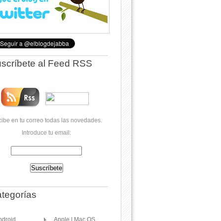
scríbete al Feed RSS
ibe en tu correo todas las novedades.
Introduce tu email:
tegorías
ndroid
Apple | Mac OS