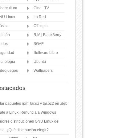
ibercultura
Cine | TV
NU Linux
La Red
úsica
Off-topic
pinión
RIM | BlackBerry
edes
SGAE
eguridad
Software Libre
ecnología
Ubuntu
ideojuegos
Wallpapers
stacados
ar paquetes rpm, tar.gz y tar.bz2 en .deb
ate a Linux. Renuncia a Windows
jores distribuciones GNU Linux del
o. ¿Qué distribución elegir?