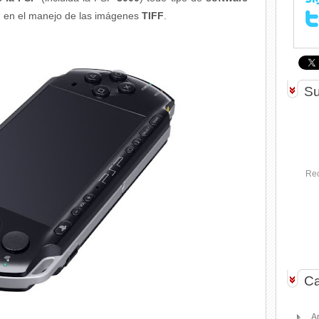
d en el manejo de las imágenes
TIFF
.
Su
Rec
Ca
A