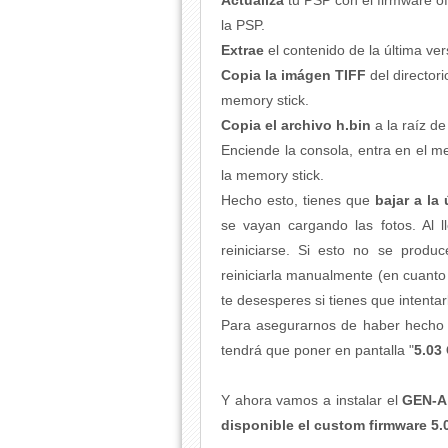
Actualiza
tu PSP con el firmware of
la PSP.
Extrae
el contenido de la última v
C
opia la imágen TIFF
del directo
memory stick.
Copia el archivo h.bin
a la raíz de
Enciende la consola, entra en el m
la memory stick.
Hecho esto, tienes que
bajar a la
se vayan cargando las fotos. Al l
reiniciarse. Si esto no se prod
reiniciarla manualmente (en cuanto 
te desesperes si tienes que intentar
Para asegurarnos de haber hecho b
tendrá que poner en pantalla "
5.03
Y ahora vamos a instalar el
GEN-A
disponible el custom firmware 5