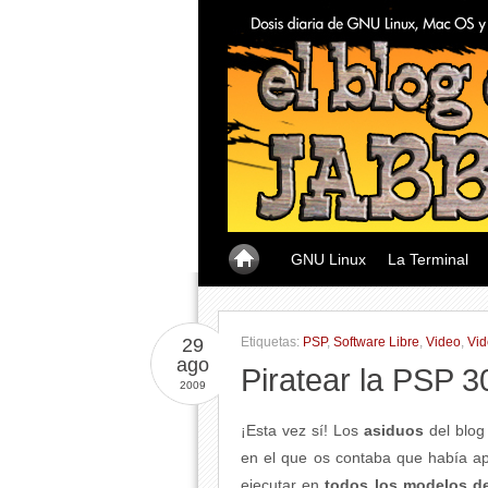
GNU Linux
La Terminal
29
Etiquetas:
PSP
,
Software Libre
,
Video
,
Vid
ago
Piratear la PSP 
2009
¡Esta vez sí! Los
asiduos
del blo
en el que os contaba que había a
ejecutar en
todos los modelos d