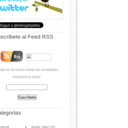
scríbete al Feed RSS
ibe en tu correo todas las novedades.
Introduce tu email:
tegorías
ndroid
Apple | Mac OS