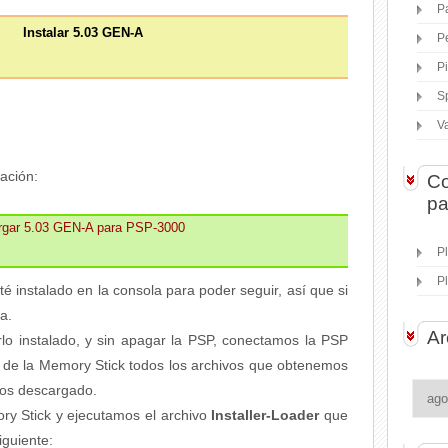
P
Instalar 5.03 GEN-A
P
P
S
V
ación:
Co
pa
rgar 5.03 GEN-A para PSP-3000
P
P
 instalado en la consola para poder seguir, así que si
ba.
Ar
o instalado, y sin apagar la PSP, conectamos la PSP
z de la Memory Stick todos los archivos que obtenemos
mos descargado.
y Stick y ejecutamos el archivo
Installer-Loader
que
iguiente: