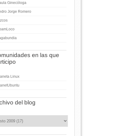
aula Ginecóloga
edro Jorge Romero
izcos
pamLoco
agabundia
munidades en las que
rticipo
laneta Linux
lanetUbuntu
chivo del blog