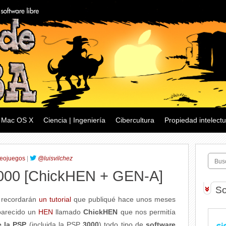
Mac OS X
Ciencia | Ingeniería
Cibercultura
Propiedad intelectu
eojuegos
|
@luisvilchez
3000 [ChickHEN + GEN-A]
So
g recordarán
un tutorial
que publiqué hace unos meses
parecido un
HEN
llamado
ChickHEN
que nos permitía
e la PSP
(incluida la PSP
3000
) todo tipo de
software