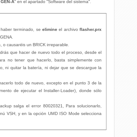
3 GEN-A
" en el apartado "Software del sistema".
haber terminado, se
elimine
el archivo
flasher.prx
/GENA.
h
, o causaréis un BRICK irreparable.
ndrás que hacer de nuevo todo el proceso, desde el
Para no tener que hacerlo, basta simplemente con
 ni quitar la batería, ni dejar que se descargue la
hacerlo todo de nuevo, excepto en el punto 3 de la
ento de ejecutar el Installer-Loader), donde sólo
ackup salga el error 80020321, Para solucionarlo,
menú VSH, y en la opción UMD ISO Mode selecciona