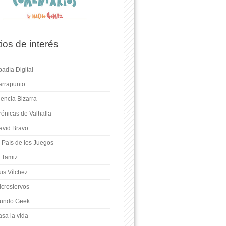
tios de interés
adía Digital
arrapunto
iencia Bizarra
rónicas de Valhalla
avid Bravo
l País de los Juegos
l Tamiz
is Vílchez
icrosiervos
undo Geek
asa la vida