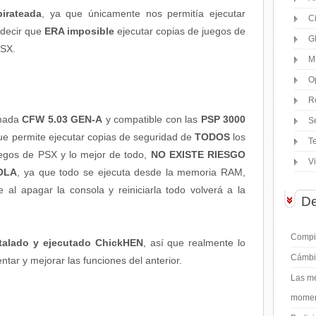
irateada
, ya que únicamente nos permitía ejecutar
C
s decir que
ERA imposible
ejecutar copias de juegos de
G
PSX.
M
O
R
mada
CFW 5.03 GEN-A
y compatible con las
PSP 3000
S
que permite ejecutar copias de seguridad de
TODOS
los
T
uegos de PSX y lo mejor de todo,
NO EXISTE RIESGO
V
OLA
, ya que todo se ejecuta desde la memoria RAM,
e al apagar la consola y reiniciarla todo volverá a la
De
Compil
stalado y ejecutado ChickHEN
, así que realmente lo
Cámbi
tar y mejorar las funciones del anterior.
Las me
moment