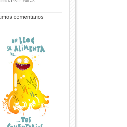
ciones NTFS en Mac OS
timos comentarios