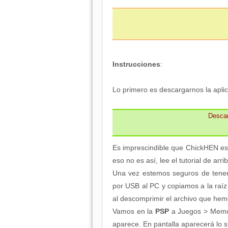
Instrucciones
:
Lo primero es descargarnos la aplic
Desca
Es imprescindible que ChickHEN esté
eso no es así, lee el tutorial de arri
Una vez estemos seguros de tenerl
por USB al PC y copiamos a la raí
al descomprimir el archivo que he
Vamos en la
PSP
a Juegos > Memor
aparece. En pantalla aparecerá lo s