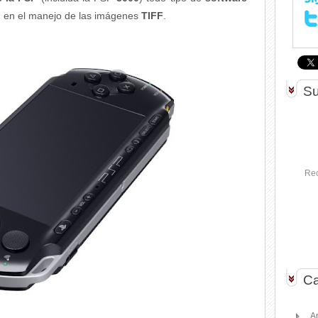
d en el manejo de las imágenes
TIFF
.
Su
Rec
Ca
A