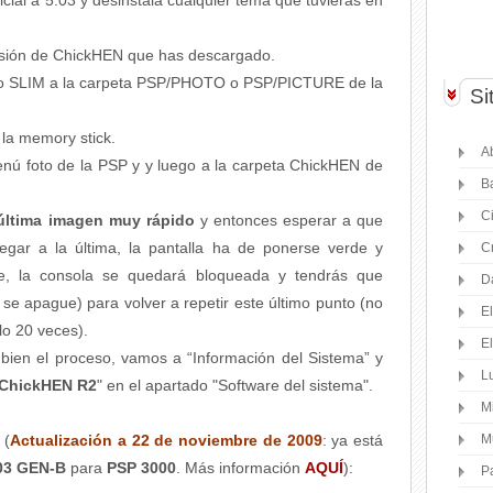
icial a 5.03 y desinstala cualquier tema que tuvieras en
ersión de ChickHEN que has descargado.
rio SLIM a la carpeta PSP/PHOTO o PSP/PICTURE de la
Si
 la memory stick.
Ab
enú foto de la PSP y y luego a la carpeta ChickHEN de
B
C
 última imagen muy rápido
y entonces esperar a que
legar a la última, la pantalla ha de ponerse verde y
C
uce, la consola se quedará bloqueada y tendrás que
D
se apague) para volver a repetir este último punto (no
E
lo 20 veces).
E
ien el proceso, vamos a “Información del Sistema” y
Lu
 ChickHEN R2
" en el apartado "Software del sistema".
M
(
Actualización a 22 de noviembre de 2009
: ya está
M
.03 GEN-B
para
PSP 3000
. Más información
AQUÍ
):
P