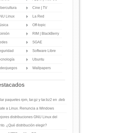
ibercultura
Cine | TV
NU Linux
La Red
úsica
Off-topic
pinión
RIM | BlackBerry
edes
SGAE
eguridad
Software Libre
ecnología
Ubuntu
ideojuegos
Wallpapers
stacados
ar paquetes rpm, tar.gz y tar.bz2 en .deb
ate a Linux. Renuncia a Windows
jores distribuciones GNU Linux del
o. ¿Qué distribución elegir?