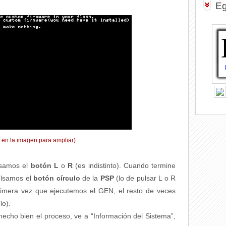
Eg
k en la imagen para ampliar)
lsamos el
botón L
o
R
(es indistinto). Cuando termine
pulsamos el
botón círculo
de la
PSP
(lo de pulsar L o R
rimera vez que ejecutemos el GEN, el resto de veces
lo).
hecho bien el proceso, ve a “Información del Sistema”,