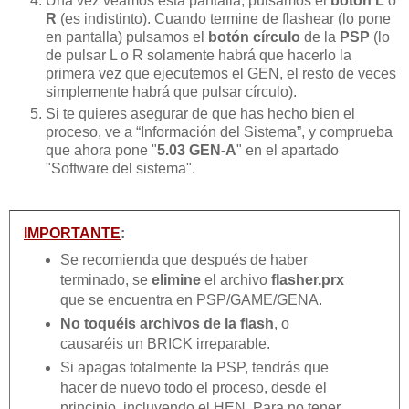
Una vez veamos esta pantalla, pulsamos el
botón L
o
R
(es indistinto). Cuando termine de flashear (lo pone
en pantalla) pulsamos el
botón círculo
de la
PSP
(lo
de pulsar L o R solamente habrá que hacerlo la
primera vez que ejecutemos el GEN, el resto de veces
simplemente habrá que pulsar círculo).
Si te quieres asegurar de que has hecho bien el
proceso, ve a “Información del Sistema”, y comprueba
que ahora pone "
5.03 GEN-A
" en el apartado
"Software del sistema".
IMPORTANTE
:
Se recomienda que después de haber
terminado, se
elimine
el archivo
flasher.prx
que se encuentra en PSP/GAME/GENA.
No toquéis archivos de la flash
, o
causaréis un BRICK irreparable.
Si apagas totalmente la PSP, tendrás que
hacer de nuevo todo el proceso, desde el
principio, incluyendo el HEN. Para no tener