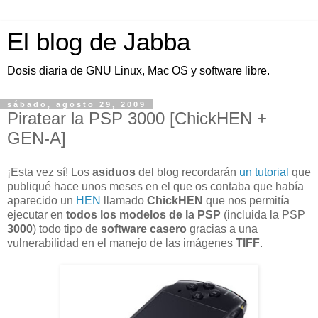
El blog de Jabba
Dosis diaria de GNU Linux, Mac OS y software libre.
sábado, agosto 29, 2009
Piratear la PSP 3000 [ChickHEN +
GEN-A]
¡Esta vez sí! Los
asiduos
del blog recordarán
un tutorial
que
publiqué hace unos meses en el que os contaba que había
aparecido un
HEN
llamado
ChickHEN
que nos permitía
ejecutar en
todos los modelos de la PSP
(incluida la PSP
3000
) todo tipo de
software casero
gracias a una
vulnerabilidad en el manejo de las imágenes
TIFF
.