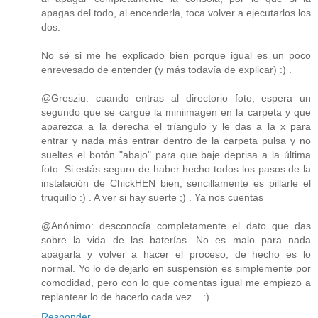
apagas del todo, al encenderla, toca volver a ejecutarlos los
dos.
No sé si me he explicado bien porque igual es un poco
enrevesado de entender (y más todavía de explicar) :) .
@Gresziu: cuando entras al directorio foto, espera un
segundo que se cargue la miniimagen en la carpeta y que
aparezca a la derecha el tríangulo y le das a la x para
entrar y nada más entrar dentro de la carpeta pulsa y no
sueltes el botón "abajo" para que baje deprisa a la última
foto. Si estás seguro de haber hecho todos los pasos de la
instalación de ChickHEN bien, sencillamente es pillarle el
truquillo :) . A ver si hay suerte ;) . Ya nos cuentas
@Anónimo: desconocía completamente el dato que das
sobre la vida de las baterías. No es malo para nada
apagarla y volver a hacer el proceso, de hecho es lo
normal. Yo lo de dejarlo en suspensión es simplemente por
comodidad, pero con lo que comentas igual me empiezo a
replantear lo de hacerlo cada vez... :)
Responder