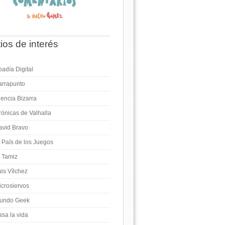
tios de interés
adía Digital
arrapunto
iencia Bizarra
rónicas de Valhalla
avid Bravo
l País de los Juegos
l Tamiz
is Vílchez
icrosiervos
undo Geek
asa la vida