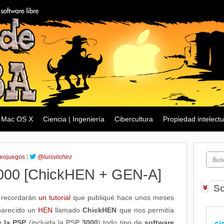
Mac OS X
Ciencia | Ingeniería
Cibercultura
Propiedad intelectu
eojuegos
|
@luisvilchez
3000 [ChickHEN + GEN-A]
So
g recordarán
un tutorial
que publiqué hace unos meses
parecido un
HEN
llamado
ChickHEN
que nos permitía
e la PSP
(incluida la PSP
3000
) todo tipo de
software