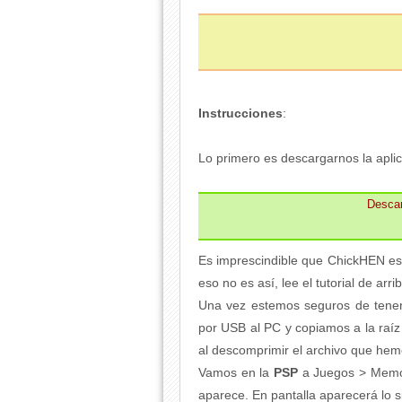
Instrucciones
:
Lo primero es descargarnos la aplic
Desca
Es imprescindible que ChickHEN esté
eso no es así, lee el tutorial de arri
Una vez estemos seguros de tenerl
por USB al PC y copiamos a la raí
al descomprimir el archivo que he
Vamos en la
PSP
a Juegos > Memor
aparece. En pantalla aparecerá lo s