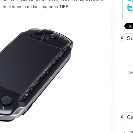
d en el manejo de las imágenes
TIFF
.
Su
Rec
Ca
A