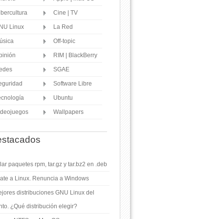
ibercultura
Cine | TV
NU Linux
La Red
úsica
Off-topic
pinión
RIM | BlackBerry
edes
SGAE
eguridad
Software Libre
ecnología
Ubuntu
ideojuegos
Wallpapers
stacados
ar paquetes rpm, tar.gz y tar.bz2 en .deb
ate a Linux. Renuncia a Windows
jores distribuciones GNU Linux del
o. ¿Qué distribución elegir?