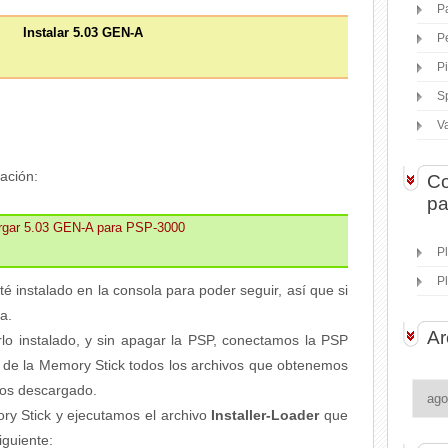
P
Instalar 5.03 GEN-A
P
P
S
V
ación:
Co
pa
rgar 5.03 GEN-A para PSP-3000
P
P
 instalado en la consola para poder seguir, así que si
ba.
Ar
o instalado, y sin apagar la PSP, conectamos la PSP
z de la Memory Stick todos los archivos que obtenemos
mos descargado.
y Stick y ejecutamos el archivo
Installer-Loader
que
iguiente: