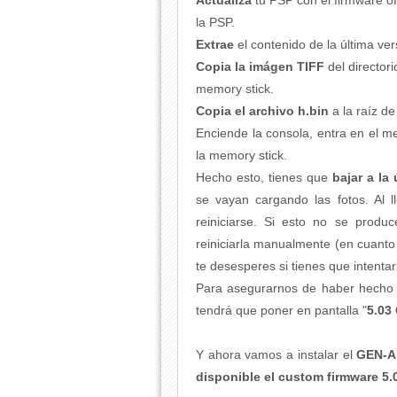
Actualiza
tu PSP con el firmware of
la PSP.
Extrae
el contenido de la última v
C
opia la imágen TIFF
del directo
memory stick.
Copia el archivo h.bin
a la raíz de
Enciende la consola, entra en el m
la memory stick.
Hecho esto, tienes que
bajar a la
se vayan cargando las fotos. Al l
reiniciarse. Si esto no se prod
reiniciarla manualmente (en cuanto 
te desesperes si tienes que intentar
Para asegurarnos de haber hecho b
tendrá que poner en pantalla "
5.03
Y ahora vamos a instalar el
GEN-A
disponible el custom firmware 5