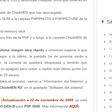
icial a 5.03 y desinstala cualquier tema que tuvieras en
ersión de ChickHEN que has descargado.
rio SLIM a la carpeta PSP/PHOTO o PSP/PICTURE de la
Si
 la memory stick.
Ab
enú foto de la PSP y y luego a la carpeta ChickHEN de
B
C
 última imagen muy rápido
y entonces esperar a que
legar a la última, la pantalla ha de ponerse verde y
C
uce, la consola se quedará bloqueada y tendrás que
D
se apague) para volver a repetir este último punto (no
E
lo 20 veces).
E
ien el proceso, vamos a “Información del Sistema” y
Lu
 ChickHEN R2
" en el apartado "Software del sistema".
M
(
Actualización a 22 de noviembre de 2009
: ya está
M
.03 GEN-B
para
PSP 3000
. Más información
AQUÍ
):
P