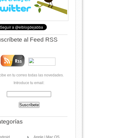
scríbete al Feed RSS
ibe en tu correo todas las novedades.
Introduce tu email:
tegorías
ndroid
Apple | Mac OS