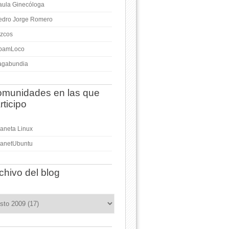
aula Ginecóloga
edro Jorge Romero
izcos
pamLoco
agabundia
munidades en las que
rticipo
laneta Linux
lanetUbuntu
chivo del blog