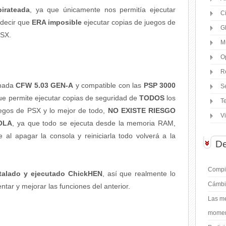
irateada
, ya que únicamente nos permitía ejecutar
C
s decir que
ERA imposible
ejecutar copias de juegos de
G
PSX.
M
O
R
mada
CFW 5.03 GEN-A
y compatible con las
PSP 3000
S
que permite ejecutar copias de seguridad de
TODOS
los
T
uegos de PSX y lo mejor de todo,
NO EXISTE RIESGO
V
OLA
, ya que todo se ejecuta desde la memoria RAM,
e al apagar la consola y reiniciarla todo volverá a la
De
Compil
stalado y ejecutado ChickHEN
, así que realmente lo
Cámbi
tar y mejorar las funciones del anterior.
Las me
moment