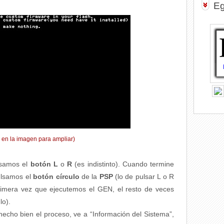
Eg
k en la imagen para ampliar)
lsamos el
botón L
o
R
(es indistinto). Cuando termine
pulsamos el
botón círculo
de la
PSP
(lo de pulsar L o R
rimera vez que ejecutemos el GEN, el resto de veces
lo).
hecho bien el proceso, ve a “Información del Sistema”,