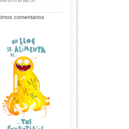
ciones NTFS en Mac OS
timos comentarios