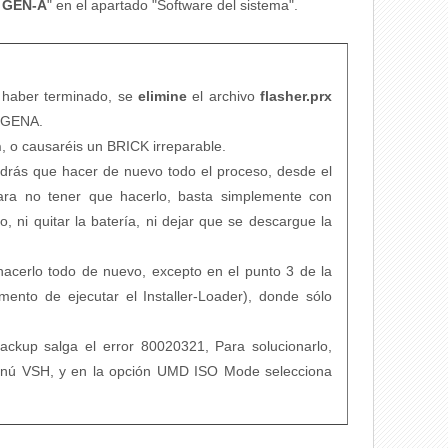
3 GEN-A
" en el apartado "Software del sistema".
haber terminado, se
elimine
el archivo
flasher.prx
/GENA.
h
, o causaréis un BRICK irreparable.
ndrás que hacer de nuevo todo el proceso, desde el
Para no tener que hacerlo, basta simplemente con
 ni quitar la batería, ni dejar que se descargue la
hacerlo todo de nuevo, excepto en el punto 3 de la
ento de ejecutar el Installer-Loader), donde sólo
ackup salga el error 80020321, Para solucionarlo,
menú VSH, y en la opción UMD ISO Mode selecciona