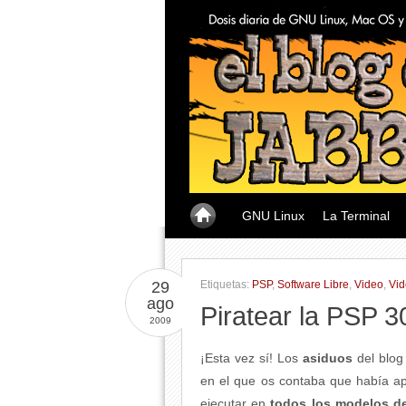
GNU Linux
La Terminal
29
Etiquetas:
PSP
,
Software Libre
,
Video
,
Vid
ago
Piratear la PSP 
2009
¡Esta vez sí! Los
asiduos
del blo
en el que os contaba que había a
ejecutar en
todos los modelos d