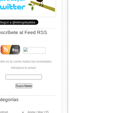
scríbete al Feed RSS
ibe en tu correo todas las novedades.
Introduce tu email:
tegorías
ndroid
Apple | Mac OS