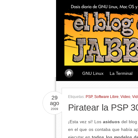
GNU Linux
La Terminal
29
Etiquetas:
PSP
,
Software Libre
,
Video
,
Vid
ago
Piratear la PSP 
2009
¡Esta vez sí! Los
asiduos
del blo
en el que os contaba que había a
ejecutar en
todos los modelos d