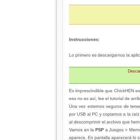
Instrucciones
:
Lo primero es descargarnos la aplic
Desca
Es imprescindible que ChickHEN esté
eso no es así, lee el tutorial de arri
Una vez estemos seguros de tenerl
por USB al PC y copiamos a la raí
al descomprimir el archivo que he
Vamos en la
PSP
a Juegos > Memor
aparece. En pantalla aparecerá lo s