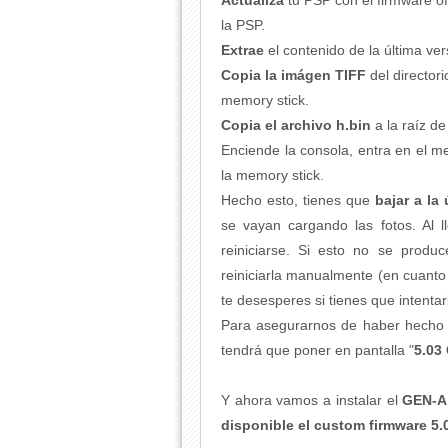
Actualiza
tu PSP con el firmware of
la PSP.
Extrae
el contenido de la última v
C
opia la imágen TIFF
del directo
memory stick.
Copia el archivo h.bin
a la raíz de
Enciende la consola, entra en el m
la memory stick.
Hecho esto, tienes que
bajar a la
se vayan cargando las fotos. Al l
reiniciarse. Si esto no se prod
reiniciarla manualmente (en cuanto 
te desesperes si tienes que intentar
Para asegurarnos de haber hecho b
tendrá que poner en pantalla "
5.03
Y ahora vamos a instalar el
GEN-A
disponible el custom firmware 5