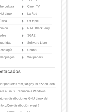
ibercultura
Cine | TV
NU Linux
La Red
úsica
Off-topic
pinión
RIM | BlackBerry
edes
SGAE
eguridad
Software Libre
ecnología
Ubuntu
ideojuegos
Wallpapers
stacados
ar paquetes rpm, tar.gz y tar.bz2 en .deb
ate a Linux. Renuncia a Windows
jores distribuciones GNU Linux del
o. ¿Qué distribución elegir?