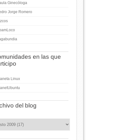
aula Ginecóloga
edro Jorge Romero
izcos
pamLoco
agabundia
munidades en las que
rticipo
laneta Linux
lanetUbuntu
chivo del blog