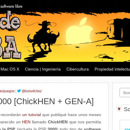
Mac OS X
Ciencia | Ingeniería
Cibercultura
Propiedad intelectu
eojuegos
|
@luisvilchez
3000 [ChickHEN + GEN-A]
So
g recordarán
un tutorial
que publiqué hace unos meses
parecido un
HEN
llamado
ChickHEN
que nos permitía
e la PSP
(incluida la PSP
3000
) todo tipo de
software