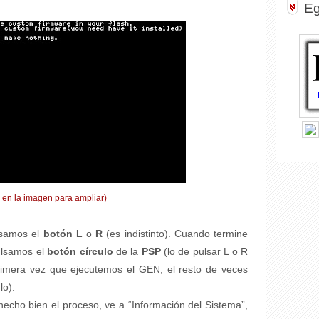
Eg
k en la imagen para ampliar)
lsamos el
botón L
o
R
(es indistinto). Cuando termine
pulsamos el
botón círculo
de la
PSP
(lo de pulsar L o R
rimera vez que ejecutemos el GEN, el resto de veces
lo).
hecho bien el proceso, ve a “Información del Sistema”,