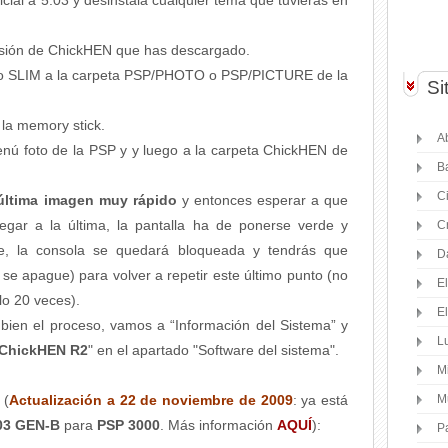
icial a 5.03 y desinstala cualquier tema que tuvieras en
ersión de ChickHEN que has descargado.
rio SLIM a la carpeta PSP/PHOTO o PSP/PICTURE de la
Si
 la memory stick.
Ab
enú foto de la PSP y y luego a la carpeta ChickHEN de
B
C
 última imagen muy rápido
y entonces esperar a que
legar a la última, la pantalla ha de ponerse verde y
C
uce, la consola se quedará bloqueada y tendrás que
D
se apague) para volver a repetir este último punto (no
E
lo 20 veces).
E
ien el proceso, vamos a “Información del Sistema” y
Lu
 ChickHEN R2
" en el apartado "Software del sistema".
M
(
Actualización a 22 de noviembre de 2009
: ya está
M
.03 GEN-B
para
PSP 3000
. Más información
AQUÍ
):
P