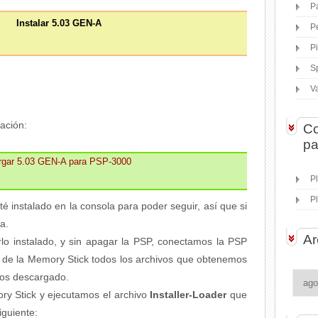
P
Instalar 5.03 GEN-A
P
P
S
V
ación:
Co
pa
rgar 5.03 GEN-A para PSP-3000
P
P
 instalado en la consola para poder seguir, así que si
ba.
Ar
o instalado, y sin apagar la PSP, conectamos la PSP
z de la Memory Stick todos los archivos que obtenemos
mos descargado.
y Stick y ejecutamos el archivo
Installer-Loader
que
iguiente: