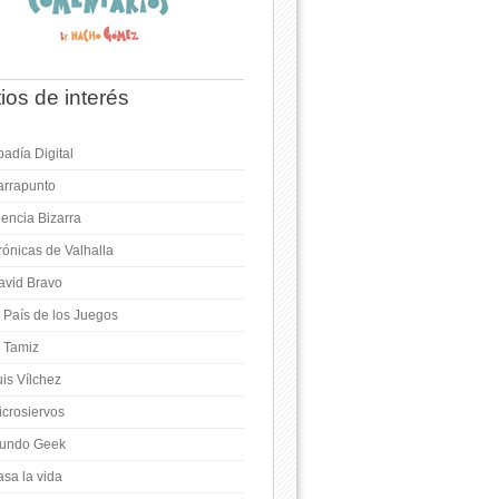
tios de interés
adía Digital
arrapunto
iencia Bizarra
rónicas de Valhalla
avid Bravo
l País de los Juegos
l Tamiz
is Vílchez
icrosiervos
undo Geek
asa la vida