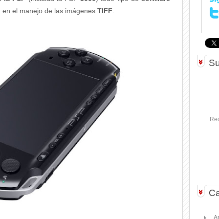
d en el manejo de las imágenes
TIFF
.
Su
Rec
Ca
A