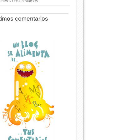
ciones NTFS en Mac OS
timos comentarios