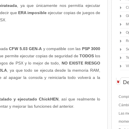
irateada
, ya que únicamente nos permitía ejecutar
C
s decir que
ERA imposible
ejecutar copias de juegos de
G
PSX.
M
O
R
mada
CFW 5.03 GEN-A
y compatible con las
PSP 3000
S
que permite ejecutar copias de seguridad de
TODOS
los
T
uegos de PSX y lo mejor de todo,
NO EXISTE RIESGO
V
OLA
, ya que todo se ejecuta desde la memoria RAM,
e al apagar la consola y reiniciarla todo volverá a la
De
Compil
stalado y ejecutado ChickHEN
, así que realmente lo
Cámbi
tar y mejorar las funciones del anterior.
Las me
moment