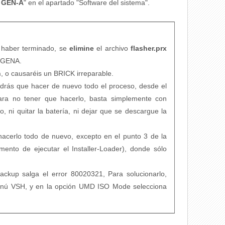
3 GEN-A
" en el apartado "Software del sistema".
haber terminado, se
elimine
el archivo
flasher.prx
/GENA.
h
, o causaréis un BRICK irreparable.
ndrás que hacer de nuevo todo el proceso, desde el
Para no tener que hacerlo, basta simplemente con
 ni quitar la batería, ni dejar que se descargue la
hacerlo todo de nuevo, excepto en el punto 3 de la
ento de ejecutar el Installer-Loader), donde sólo
ackup salga el error 80020321, Para solucionarlo,
menú VSH, y en la opción UMD ISO Mode selecciona