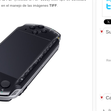
d en el manejo de las imágenes
TIFF
.
Su
Rec
Ca
A