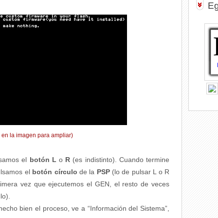
Eg
k en la imagen para ampliar)
lsamos el
botón L
o
R
(es indistinto). Cuando termine
pulsamos el
botón círculo
de la
PSP
(lo de pulsar L o R
rimera vez que ejecutemos el GEN, el resto de veces
lo).
hecho bien el proceso, ve a “Información del Sistema”,