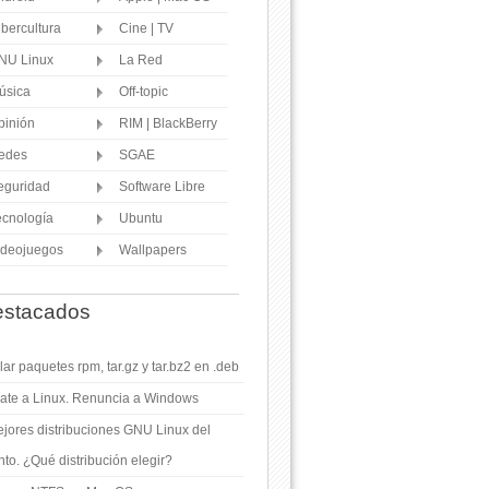
ibercultura
Cine | TV
NU Linux
La Red
úsica
Off-topic
pinión
RIM | BlackBerry
edes
SGAE
eguridad
Software Libre
ecnología
Ubuntu
ideojuegos
Wallpapers
stacados
ar paquetes rpm, tar.gz y tar.bz2 en .deb
ate a Linux. Renuncia a Windows
jores distribuciones GNU Linux del
o. ¿Qué distribución elegir?