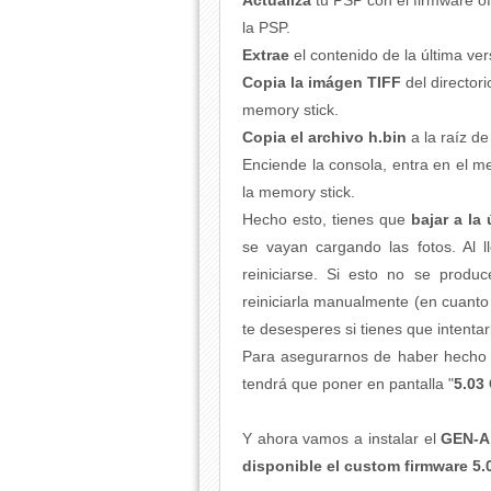
Actualiza
tu PSP con el firmware of
la PSP.
Extrae
el contenido de la última v
C
opia la imágen TIFF
del directo
memory stick.
Copia el archivo h.bin
a la raíz de
Enciende la consola, entra en el m
la memory stick.
Hecho esto, tienes que
bajar a la
se vayan cargando las fotos. Al l
reiniciarse. Si esto no se prod
reiniciarla manualmente (en cuanto 
te desesperes si tienes que intentar
Para asegurarnos de haber hecho b
tendrá que poner en pantalla "
5.03
Y ahora vamos a instalar el
GEN-A
disponible el custom firmware 5