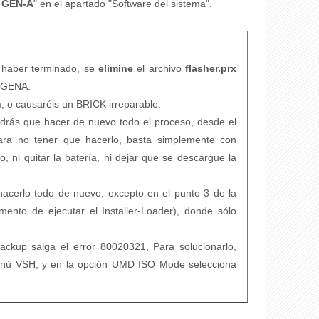
3 GEN-A
" en el apartado "Software del sistema".
haber terminado, se
elimine
el archivo
flasher.prx
/GENA.
h
, o causaréis un BRICK irreparable.
ndrás que hacer de nuevo todo el proceso, desde el
Para no tener que hacerlo, basta simplemente con
 ni quitar la batería, ni dejar que se descargue la
hacerlo todo de nuevo, excepto en el punto 3 de la
ento de ejecutar el Installer-Loader), donde sólo
ackup salga el error 80020321, Para solucionarlo,
menú VSH, y en la opción UMD ISO Mode selecciona