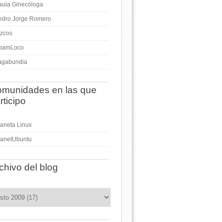
aula Ginecóloga
edro Jorge Romero
izcos
pamLoco
agabundia
munidades en las que
rticipo
laneta Linux
lanetUbuntu
chivo del blog