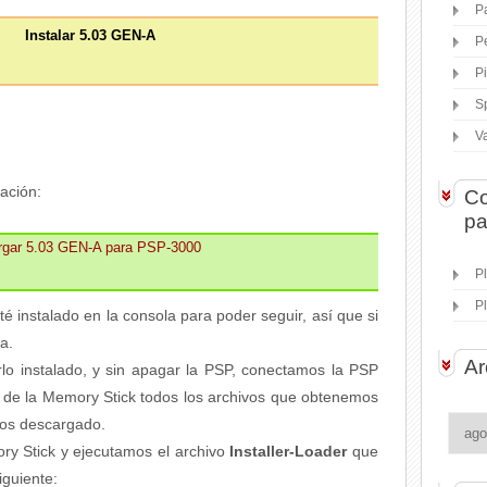
P
Instalar 5.03 GEN-A
P
P
S
V
ación:
Co
pa
rgar 5.03 GEN-A para PSP-3000
P
P
 instalado en la consola para poder seguir, así que si
ba.
Ar
o instalado, y sin apagar la PSP, conectamos la PSP
z de la Memory Stick todos los archivos que obtenemos
mos descargado.
y Stick y ejecutamos el archivo
Installer-Loader
que
iguiente: