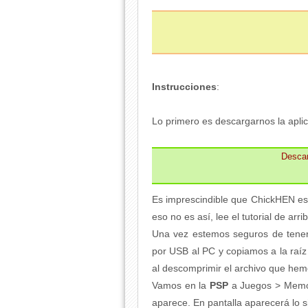
Instrucciones
:
Lo primero es descargarnos la aplic
Desca
Es imprescindible que ChickHEN esté
eso no es así, lee el tutorial de arri
Una vez estemos seguros de tenerl
por USB al PC y copiamos a la raí
al descomprimir el archivo que he
Vamos en la
PSP
a Juegos > Memor
aparece. En pantalla aparecerá lo s