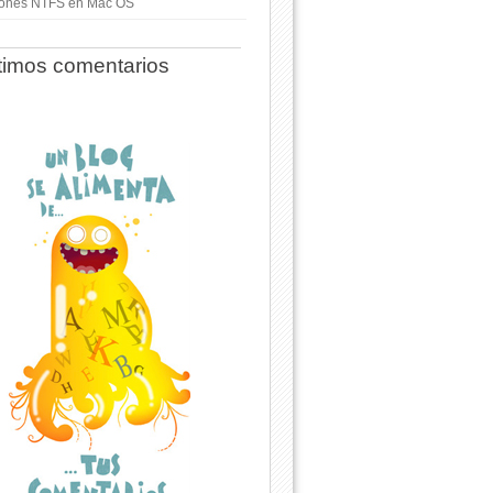
ciones NTFS en Mac OS
timos comentarios