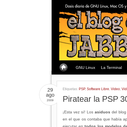
GNU Linux
La Terminal
29
Etiquetas:
PSP
,
Software Libre
,
Video
,
Vid
ago
Piratear la PSP 
2009
¡Esta vez sí! Los
asiduos
del blo
en el que os contaba que había a
ejecutar en
todos los modelos d