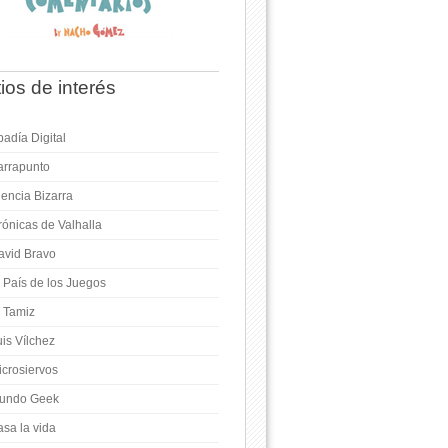
tios de interés
adía Digital
arrapunto
iencia Bizarra
rónicas de Valhalla
avid Bravo
l País de los Juegos
l Tamiz
is Vílchez
icrosiervos
undo Geek
asa la vida