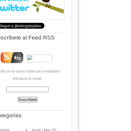
scríbete al Feed RSS
ibe en tu correo todas las novedades.
Introduce tu email:
tegorías
ndroid
Apple | Mac OS