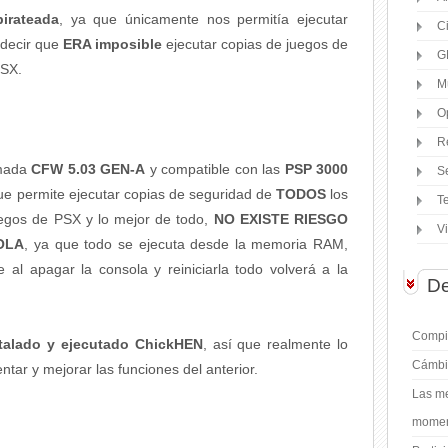
irateada
, ya que únicamente nos permitía ejecutar
C
s decir que
ERA imposible
ejecutar copias de juegos de
G
PSX.
M
O
R
mada
CFW 5.03 GEN-A
y compatible con las
PSP 3000
S
que permite ejecutar copias de seguridad de
TODOS
los
T
uegos de PSX y lo mejor de todo,
NO EXISTE RIESGO
V
OLA
, ya que todo se ejecuta desde la memoria RAM,
e al apagar la consola y reiniciarla todo volverá a la
De
Compil
stalado y ejecutado ChickHEN
, así que realmente lo
Cámbi
tar y mejorar las funciones del anterior.
Las me
moment