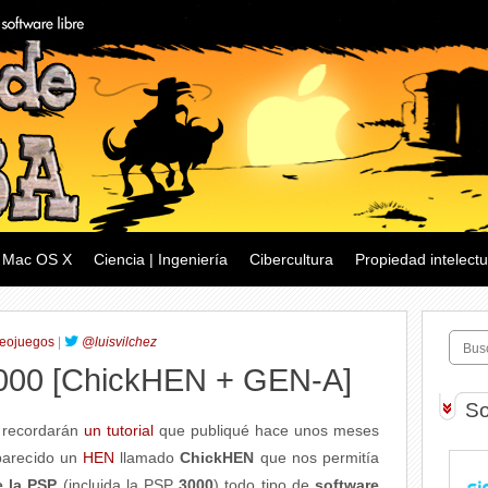
Mac OS X
Ciencia | Ingeniería
Cibercultura
Propiedad intelectu
eojuegos
|
@luisvilchez
3000 [ChickHEN + GEN-A]
So
g recordarán
un tutorial
que publiqué hace unos meses
parecido un
HEN
llamado
ChickHEN
que nos permitía
e la PSP
(incluida la PSP
3000
) todo tipo de
software