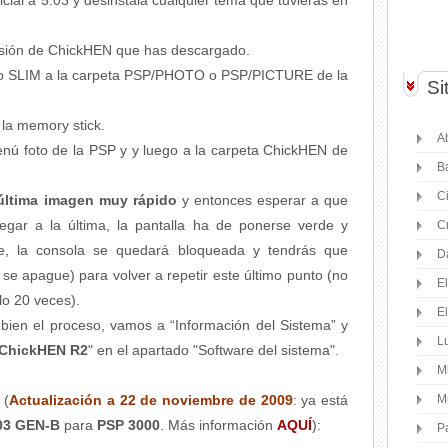
icial a 5.03 y desinstala cualquier tema que tuvieras en
ersión de ChickHEN que has descargado.
rio SLIM a la carpeta PSP/PHOTO o PSP/PICTURE de la
Si
 la memory stick.
Ab
enú foto de la PSP y y luego a la carpeta ChickHEN de
B
C
 última imagen muy rápido
y entonces esperar a que
legar a la última, la pantalla ha de ponerse verde y
C
uce, la consola se quedará bloqueada y tendrás que
D
se apague) para volver a repetir este último punto (no
E
lo 20 veces).
E
ien el proceso, vamos a “Información del Sistema” y
Lu
 ChickHEN R2
" en el apartado "Software del sistema".
M
(
Actualización a 22 de noviembre de 2009
: ya está
M
.03 GEN-B
para
PSP 3000
. Más información
AQUÍ
):
P